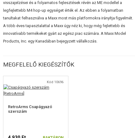
visszajelzései és a folyamatos fejlesztések révén az ME modellel a
legfejlettebb M4 hop-up egységet érték el. Az ebben a folyamatban
tanultakat felhasználva a Maxx most más platformokra irányítja figyelmét.
A több éves tapasztalattal a Maxx úgy néz ki, hogy még fejlettebb és
innovatívabb termékeket gyárt az egész piac számára. A Maxx Model
Products, Inc. egy Kanadában bejegyzett vállalkozás.
MEGFELELŐ KIEGÉSZÍTŐK
Kód 10696
RetroArms Csapágyazó
szerszám
4 930 Ft
RAKTÁRON