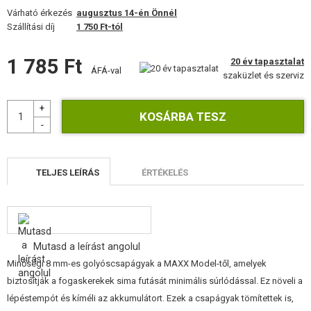
FELSZERELÉS, EGYENRUHA, TOKOK
Várható érkezés
augusztus 14-én Önnél
Szállítási díj
1 750 Ft-tól
ÁLCÁZÁS, FESTÉK, SZALAG
1 785 Ft
20 év tapasztalat
RÁDIÓS, FEJHALLGATÓ, KAMERÁK
ÁFÁ-val
szaküzlet és szerviz
KIEGÉSZÍTŐK, HORDSZÍJAK
PÓTALKATRÉSZEK FEGYVEREKHEZ
FEGYVER JAVÍTÁS ÉS KARBANTARTÁS
TELJES LEÍRÁS
ÉRTÉKELÉS
ÖNVÉDELMI FELSZERELÉSEK, KÉPZÉS, KÉSEK
CÉLOK, LŐLAP
Mutasd a leírást angolul
OUTDOOR, BUSHCRAFT
Minőségi 8 mm-es golyóscsapágyak a MAXX Model-től, amelyek
biztosítják a fogaskerekek sima futását minimális súrlódással. Ez növeli a
ÉLELMISZER
lépéstempót és kíméli az akkumulátort. Ezek a csapágyak tömítettek is,