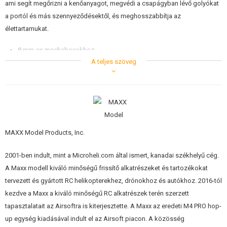
ami segít megőrizni a kenőanyagot, megvédi a csapágyban lévő golyókat
ÉPÍTŐKÉSZLETEK, MODELLEK
a portól és más szennyeződésektől, és meghosszabbítja az
élettartamukat.
REKLÁM TÁRGYAK
8 mm-es mechaboxokhoz
SÉRÜLT, HASZNÁLT ÁRUK
A csomag 2 db-ot tartalmaz
A teljes szöveg
Paraméterek
HÍREK
Belső átmérő: d = 3 mm
Külső átmérő: D = 8 mm
KEDVEZMÉNYEK
Magasság: B = 3 mm
Hüvely átmérője: B Df = 9,2 mm
Gallér magassága: Df: Bf = 0,6 mm
ELÉRHETŐSÉG
MAXX Model Products, Inc.
A golyós horony belső átmérője: Di = 4,35 mm
A golyós horony külső átmérője: Do = 6,65 mm
2001-ben indult, mint a Microheli.com által ismert, kanadai székhelyű cég.
Peremkerekítés: R = 0,15 mm
Dinamikus terhelés: C = 43 kgf
A Maxx modell kiváló minőségű frissítő alkatrészeket és tartozékokat
Statikus terhelés: Co = 19 kgf
tervezett és gyártott RC helikopterekhez, drónokhoz és autókhoz. 2016-tól
Porvédő sapkák: fém
kezdve a Maxx a kiváló minőségű RC alkatrészek terén szerzett
Anyag: krómacél (SAE52100)
tapasztalatait az Airsoftra is kiterjesztette. A Maxx az eredeti M4 PRO hop-
up egység kiadásával indult el az Airsoft piacon. A közösség