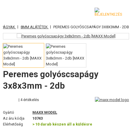
|
|
APÁGYAK
8MM ALÁTÉTEK
PEREMES GOLYÓSCSAPÁGY 3X8X3MM - 2DB
KATEGÓRIA
AIRSOFT FEGYVEREK
LÉGFEGYVEREK, CSÚZLIK
GRÁNÁTVETŐK, GRÁNÁTOK
Peremes golyóscsapágy
LÖVEDÉK, GÁZ
3x8x3mm - 2db
AKKUMULÁTOROK, TÖLTŐK
| 4 értékelés
TÁRAK
Gyártó
MAXX MODEL
Az áru kódja
10743
SZEMÜVEGEK, MASZKOK
Elérhetőség
> 10 darab készen áll a küldésre