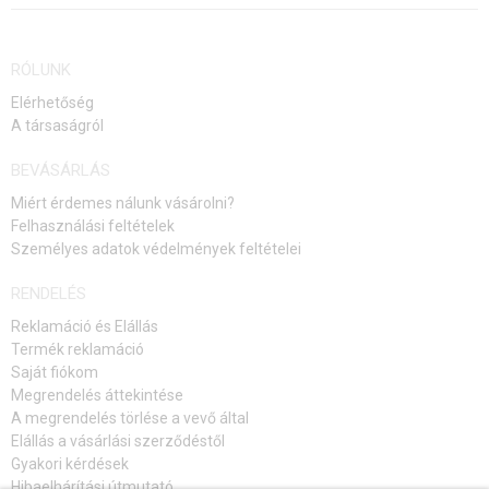
RÓLUNK
Elérhetőség
A társaságról
BEVÁSÁRLÁS
Miért érdemes nálunk vásárolni?
Felhasználási feltételek
Személyes adatok védelmények feltételei
RENDELÉS
Reklamáció és Elállás
Termék reklamáció
Saját fiókom
Megrendelés áttekintése
A megrendelés törlése a vevő által
Elállás a vásárlási szerződéstől
Gyakori kérdések
Hibaelhárítási útmutató