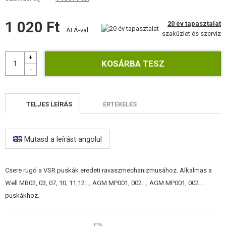
FELSZERELÉS, EGYENRUHA, TOKOK
1 020 Ft
20 év tapasztalat
ÁLCÁZÁS, FESTÉK, SZALAG
ÁFÁ-val
szaküzlet és szerviz
RÁDIÓS, FEJHALLGATÓ, KAMERÁK
KIEGÉSZÍTŐK, HORDSZÍJAK
PÓTALKATRÉSZEK FEGYVEREKHEZ
TELJES LEÍRÁS
ÉRTÉKELÉS
FEGYVER JAVÍTÁS ÉS KARBANTARTÁS
Mutasd a leírást angolul
ÖNVÉDELMI FELSZERELÉSEK, KÉPZÉS, KÉSEK
CÉLOK, LŐLAP
Csere rugó a VSR puskák eredeti ravaszmechanizmusához. Alkalmas a
Well MB02, 03, 07, 10, 11,12..., AGM MP001, 002..., AGM MP001, 002...
OUTDOOR, BUSHCRAFT
puskákhoz.
ÉLELMISZER