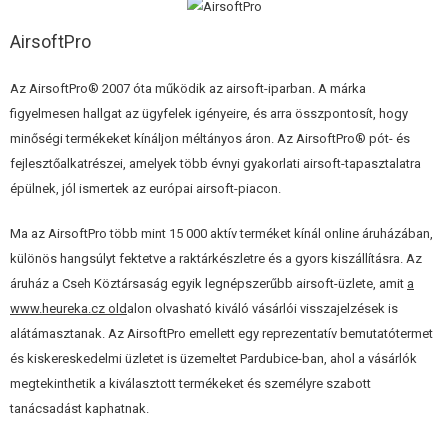
ÉPÍTŐKÉSZLETEK, MODELLEK
AirsoftPro
REKLÁM TÁRGYAK
Az AirsoftPro® 2007 óta működik az airsoft-iparban. A márka
SÉRÜLT, HASZNÁLT ÁRUK
figyelmesen hallgat az ügyfelek igényeire, és arra összpontosít, hogy
minőségi termékeket kínáljon méltányos áron. Az AirsoftPro® pót- és
HÍREK
fejlesztőalkatrészei, amelyek több évnyi gyakorlati airsoft-tapasztalatra
épülnek, jól ismertek az európai airsoft-piacon.
KEDVEZMÉNYEK
Ma az AirsoftPro több mint 15 000 aktív terméket kínál online áruházában,
ELÉRHETŐSÉG
különös hangsúlyt fektetve a raktárkészletre és a gyors kiszállításra. Az
áruház a Cseh Köztársaság egyik legnépszerűbb airsoft-üzlete, amit
a
www.heureka.cz old
alon olvasható kiváló vásárlói visszajelzések is
alátámasztanak. Az AirsoftPro emellett egy reprezentatív bemutatótermet
és kiskereskedelmi üzletet is üzemeltet Pardubice-ban, ahol a vásárlók
megtekinthetik a kiválasztott termékeket és személyre szabott
tanácsadást kaphatnak.