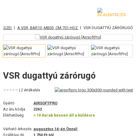
|
|
RÉSZEI
A VSR, BAR10, MB03, CM.701-HOZ
VSR DUGATTYÚ ZÁRÓRUGÓ
KATEGÓRIA
AIRSOFT FEGYVEREK
LÉGFEGYVEREK, CSÚZLIK
GRÁNÁTVETŐK, GRÁNÁTOK
VSR dugattyú zárórugó
LÖVEDÉK, GÁZ
| 2 értékelés
AKKUMULÁTOROK, TÖLTŐK
Gyártó
AIRSOFTPRO
Az áru kódja
2262
TÁRAK
Elérhetőség
> 10 darab készen áll a küldésre
SZEMÜVEGEK, MASZKOK
Várható érkezés
augusztus 14-én Önnél
Szállítási díj
1 750 Ft-tól