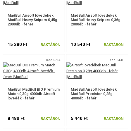
MadBull Airsoft lövedékek
MadBull Airsoft lövedékek
MadBull Heavy Snipers 0,45g
MadBull Heavy Snipers 0,36g
2000db - fehér
2000db - fehér
15 280 Ft
10 540 Ft
RAKTÁRON
RAKTÁRON
Kód 5714
Kód 3431
MadBull MadBull BIO Premium
MadBull Airsoft lövedékek
Match 0,30g 4000db Airsoft
MadBull Precision 0,28g
lövedék - fehér
4000db - fehér
8 480 Ft
5 440 Ft
RAKTÁRON
RAKTÁRON