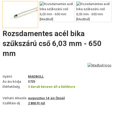
FELSZERELÉS, EGYENRUHA, TOKOK
ÁLCÁZÁS, FESTÉK, SZALAG
RÁDIÓS, FEJHALLGATÓ, KAMERÁK
Rozsdamentes acél bika
KIEGÉSZÍTŐK, HORDSZÍJAK
szűkszárú cső 6,03 mm - 650
PÓTALKATRÉSZEK FEGYVEREKHEZ
mm
FEGYVER JAVÍTÁS ÉS KARBANTARTÁS
ÖNVÉDELMI FELSZERELÉSEK, KÉPZÉS, KÉSEK
Gyártó
MADBULL
Az áru kódja
5725
CÉLOK, LŐLAP
Elérhetőség
3 darab készen áll a küldésre
OUTDOOR, BUSHCRAFT
Várható érkezés
augusztus 14-én Önnél
Szállítási díj
2 800 Ft-tól
ÉLELMISZER