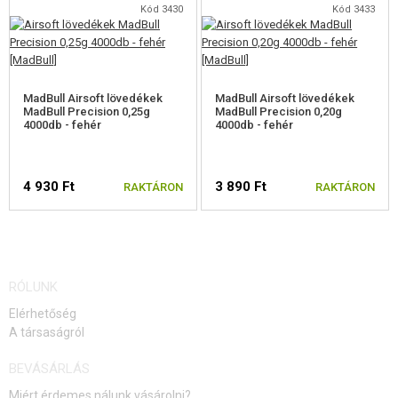
Kód 3430
Kód 3433
MadBull Airsoft lövedékek
MadBull Airsoft lövedékek
MadBull Precision 0,25g
MadBull Precision 0,20g
4000db - fehér
4000db - fehér
4 930 Ft
3 890 Ft
RAKTÁRON
RAKTÁRON
RÓLUNK
Elérhetőség
A társaságról
BEVÁSÁRLÁS
Miért érdemes nálunk vásárolni?