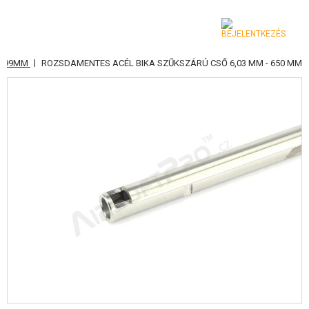
|
-799MM
ROZSDAMENTES ACÉL BIKA SZŰKSZÁRÚ CSŐ 6,03 MM - 650 MM
KATEGÓRIA
AIRSOFT FEGYVEREK
LÉGFEGYVEREK, CSÚZLIK
GRÁNÁTVETŐK, GRÁNÁTOK
LÖVEDÉK, GÁZ
AKKUMULÁTOROK, TÖLTŐK
TÁRAK
SZEMÜVEGEK, MASZKOK