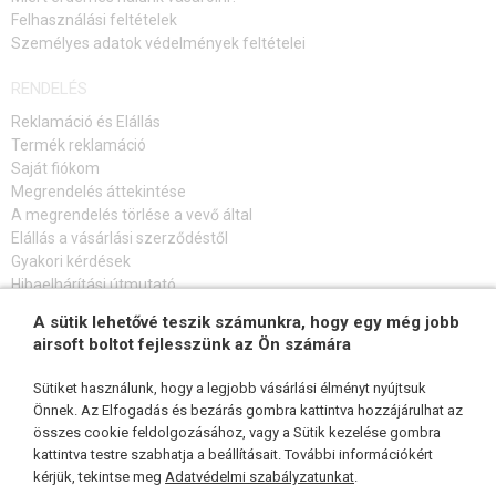
Felhasználási feltételek
Személyes adatok védelmények feltételei
RENDELÉS
Reklamáció és Elállás
Termék reklamáció
Saját fiókom
Megrendelés áttekintése
A megrendelés törlése a vevő által
Elállás a vásárlási szerződéstől
Gyakori kérdések
Hibaelhárítási útmutató
A sütik lehetővé teszik számunkra, hogy egy még jobb
FELIRATKOZÁS HÍRLEVÉLRE
airsoft boltot fejlesszünk az Ön számára
Sütiket használunk, hogy a legjobb vásárlási élményt nyújtsuk
Önnek. Az Elfogadás és bezárás gombra kattintva hozzájárulhat az
összes cookie feldolgozásához, vagy a Sütik kezelése gombra
KÖVESSEN MINKET
kattintva testre szabhatja a beállításait. További információkért
kérjük, tekintse meg
Adatvédelmi szabályzatunkat
.