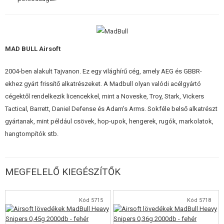
MAD BULL Airsoft
2004-ben alakult Tajvanon. Ez egy világhírű cég, amely AEG és GBBR-
ekhez gyárt frissítő alkatrészeket. A Madbull olyan valódi acélgyártó
cégektől rendelkezik licencekkel, mint a Noveske, Troy, Stark, Vickers
Tactical, Barrett, Daniel Defense és Adam's Arms. Sokféle belső alkatrészt
gyártanak, mint például csövek, hop-upok, hengerek, rugók, markolatok,
hangtompítók stb.
MEGFELELŐ KIEGÉSZÍTŐK
Kód 5715
Kód 5718