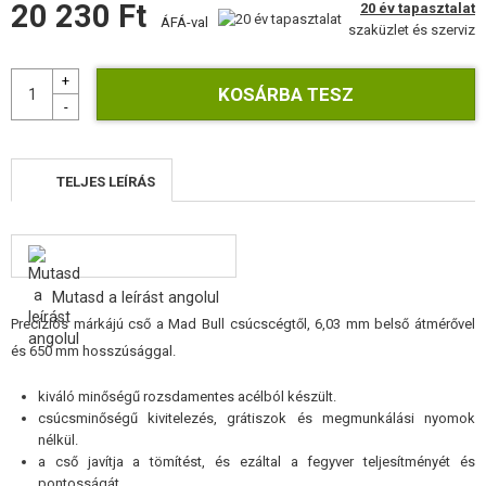
20 230 Ft
20 év tapasztalat
ÉPÍTŐKÉSZLETEK, MODELLEK
ÁFÁ-val
szaküzlet és szerviz
REKLÁM TÁRGYAK
SÉRÜLT, HASZNÁLT ÁRUK
HÍREK
TELJES LEÍRÁS
KEDVEZMÉNYEK
ELÉRHETŐSÉG
Mutasd a leírást angolul
Precíziós márkájú cső a Mad Bull csúcscégtől, 6,03 mm belső átmérővel
és 650 mm hosszúsággal.
kiváló minőségű rozsdamentes acélból készült.
csúcsminőségű kivitelezés, grátiszok és megmunkálási nyomok
nélkül.
a cső javítja a tömítést, és ezáltal a fegyver teljesítményét és
pontosságát.