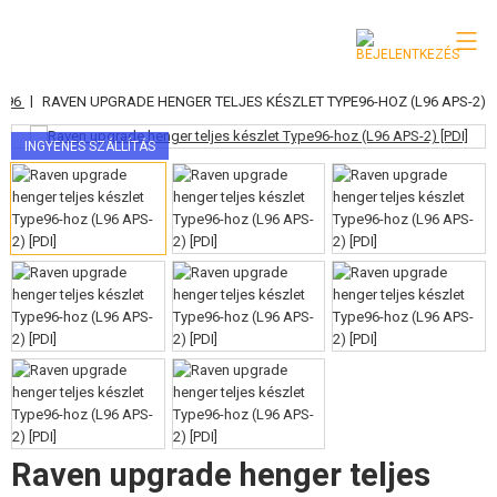
|
 L96
RAVEN UPGRADE HENGER TELJES KÉSZLET TYPE96-HOZ (L96 APS-2)
KATEGÓRIA
INGYENES SZÁLLÍTÁS
AIRSOFT FEGYVEREK
LÉGFEGYVEREK, CSÚZLIK
GRÁNÁTVETŐK, GRÁNÁTOK
LÖVEDÉK, GÁZ
AKKUMULÁTOROK, TÖLTŐK
TÁRAK
SZEMÜVEGEK, MASZKOK
Raven upgrade henger teljes