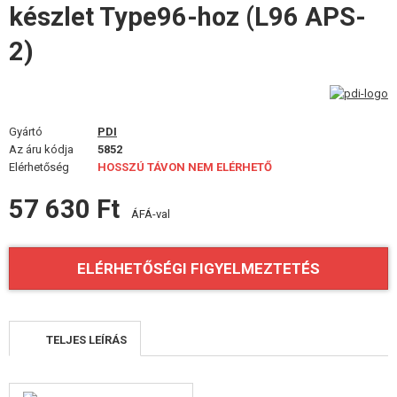
készlet Type96-hoz (L96 APS-
FELSZERELÉS, EGYENRUHA, TOKOK
2)
ÁLCÁZÁS, FESTÉK, SZALAG
RÁDIÓS, FEJHALLGATÓ, KAMERÁK
KIEGÉSZÍTŐK, HORDSZÍJAK
Gyártó
PDI
Az áru kódja
5852
Elérhetőség
HOSSZÚ TÁVON NEM ELÉRHETŐ
PÓTALKATRÉSZEK FEGYVEREKHEZ
57 630 Ft
FEGYVER JAVÍTÁS ÉS KARBANTARTÁS
ÁFÁ-val
ÖNVÉDELMI FELSZERELÉSEK, KÉPZÉS, KÉSEK
ELÉRHETŐSÉGI FIGYELMEZTETÉS
CÉLOK, LŐLAP
OUTDOOR, BUSHCRAFT
TELJES LEÍRÁS
ÉLELMISZER