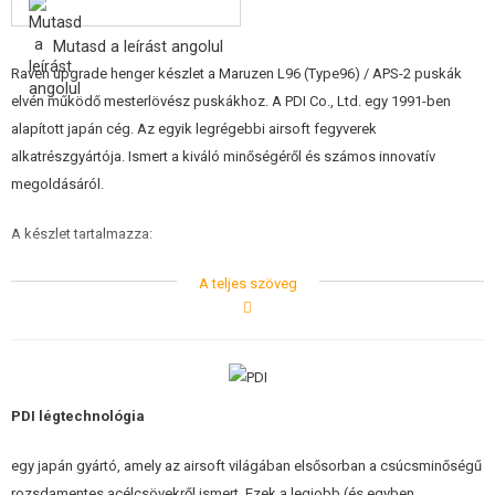
ÉPÍTŐKÉSZLETEK, MODELLEK
Mutasd a leírást angolul
REKLÁM TÁRGYAK
Raven upgrade henger készlet a Maruzen L96 (Type96) / APS-2 puskák
elvén működő mesterlövész puskákhoz. A PDI Co., Ltd. egy 1991-ben
SÉRÜLT, HASZNÁLT ÁRUK
alapított japán cég. Az egyik legrégebbi airsoft fegyverek
alkatrészgyártója. Ismert a kiváló minőségéről és számos innovatív
HÍREK
megoldásáról.
KEDVEZMÉNYEK
A készlet tartalmazza:
A
henger
acélból készült, feketére festett, a végén szegecselt, és
ELÉRHETŐSÉG
A teljes szöveg
ezen felül hegesztett. A henger kitűnik felületi minőségével és
kivitelezésével
Rozsdamentes acél hengerfej
tömítéssel
A teljesen teflonból készült
dugattyú
nagyon könnyű. A
dugattyúfejben gumiborítás és az o-gyűrűhöz vezető légcsatornák
vannak. Ezek biztosítják, hogy az o-gyűrű kilökéskor kitáguljon, így
PDI légtechnológia
biztosítva a maximális tömítettséget
Az acél tüskének
köszönhetően vastagabb, 13 mm átmérőjű (9 mm
egy japán gyártó, amely az airsoft világában elsősorban a csúcsminőségű
belső) rugókat is használhat. A megfelelő működéshez ajánljuk a PDI
rozsdamentes acélcsövekről ismert. Ezek a legjobb (és egyben