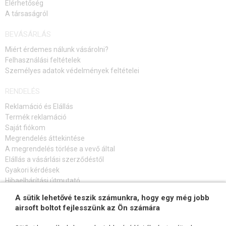
Elérhetőség
A társaságról
BEVÁSÁRLÁS
Miért érdemes nálunk vásárolni?
Felhasználási feltételek
Személyes adatok védelmények feltételei
RENDELÉS
Reklamáció és Elállás
Termék reklamáció
Saját fiókom
Megrendelés áttekintése
A megrendelés törlése a vevő által
Elállás a vásárlási szerződéstől
Gyakori kérdések
Hibaelhárítási útmutató
A sütik lehetővé teszik számunkra, hogy egy még jobb
FELIRATKOZÁS HÍRLEVÉLRE
airsoft boltot fejlesszünk az Ön számára