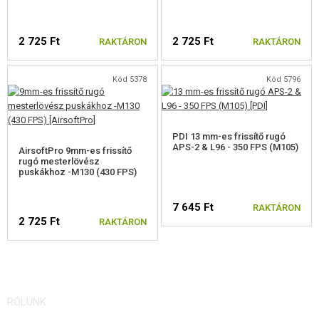
2 725 Ft
2 725 Ft
RAKTÁRON
RAKTÁRON
Kód 5378
Kód 5796
PDI 13 mm-es frissítő rugó
APS-2 & L96 - 350 FPS (M105)
AirsoftPro 9mm-es frissítő
rugó mesterlövész
puskákhoz -M130 (430 FPS)
7 645 Ft
RAKTÁRON
2 725 Ft
RAKTÁRON
RÓLUNK