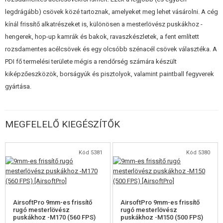
rugókat vagy az AirsoftPro rugókat, ezeket megtalálja kínálatunkban.
legdrágább) csövek közé tartoznak, amelyeket meg lehet vásárolni. A cég
A készlet a legtöbb kézi mesterlövész puskához alkalmazható, amelyek
kínál frissítő alkatrészeket is, különösen a mesterlövész puskákhoz -
az APS elv alapján működnek. Így az APS 2, EX és Type96 és a kínai
hengerek, hop-up kamrák és bakok, ravaszkészletek, a fent említett
másolatok, mint például a Well MB-01,04,05,06,08, L96 Warrior..stb.
rozsdamentes acélcsövek és egy olcsóbb szénacél csövek választéka. A
PDI fő termelési területe mégis a rendőrség számára készült
A rugó nem tartozék.
kiképzőeszközök, borságyúk és pisztolyok, valamint paintball fegyverek
gyártása.
MEGFELELŐ KIEGÉSZÍTŐK
Kód 5381
Kód 5380
AirsoftPro 9mm-es frissítő
AirsoftPro 9mm-es frissítő
rugó mesterlövész
rugó mesterlövész
puskákhoz -M170 (560 FPS)
puskákhoz -M150 (500 FPS)