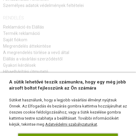
Személyes adatok védelmények feltételei
RENDELÉS
Reklamáció és Elállás
Termék reklamáció
Saját fiókom
Megrendelés áttekintése
A megrendelés törlése a vevő által
Elállás a vásárlási szerződéstől
Gyakori kérdések
Hibaelhárítási útmutató
A sütik lehetővé teszik számunkra, hogy egy még jobb
FELIRATKOZÁS HÍRLEVÉLRE
airsoft boltot fejlesszünk az Ön számára
Sütiket használunk, hogy a legjobb vásárlási élményt nyújtsuk
Önnek. Az Elfogadás és bezárás gombra kattintva hozzájárulhat az
összes cookie feldolgozásához, vagy a Sütik kezelése gombra
KÖVESSEN MINKET
kattintva testre szabhatja a beállításait. További információkért
kérjük, tekintse meg
Adatvédelmi szabályzatunkat
.