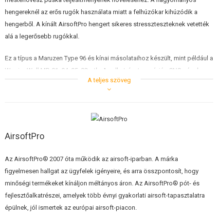
ÉPÍTŐKÉSZLETEK, MODELLEK
hengereknél az erős rugók használata miatt a felhúzókar kihúzódik a
hengerből. A kínált AirsoftPro hengert sikeres stresszteszteknek vetették
REKLÁM TÁRGYAK
alá a legerősebb rugókkal.
SÉRÜLT, HASZNÁLT ÁRUK
Ez a típus a Maruzen Type 96 és kínai másolataihoz készült, mint például a
Warrior Well MB-01, 04, 05, 08..stb. Az alkatrészt precíziós CNC gépeken
HÍREK
A teljes szöveg
gyártják Csehországban. A varrat nélküli acélcső és a kakasoló kar acél
tüskéje négy helyen szilárdan össze van hegesztve. A hegesztés újra van
KEDVEZMÉNYEK
polírozva, hogy a fegyverben a mozgás egyenletes legyen. Az
összeszerelés kémiailag feketített - barnított, a korrózió elleni védelem
ELÉRHETŐSÉG
érdekében. Mindazonáltal az alkatrészt úgy kell kezelni, mint egy igazi
AirsoftPro
fegyver esetében, azaz először is meg kell kenni.
Az AirsoftPro® 2007 óta működik az airsoft-iparban. A márka
A henger nem használható VSR és BAR 10 puskákban!
figyelmesen hallgat az ügyfelek igényeire, és arra összpontosít, hogy
minőségi termékeket kínáljon méltányos áron. Az AirsoftPro® pót- és
Súly 180g.
fejlesztőalkatrészei, amelyek több évnyi gyakorlati airsoft-tapasztalatra
épülnek, jól ismertek az európai airsoft-piacon.