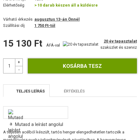
FELSZERELÉS, EGYENRUHA, TOKOK
Elérhetőség
> 10 darab készen áll a küldésre
ÁLCÁZÁS, FESTÉK, SZALAG
Várható érkezés
augusztus 13-án Önnél
Szállítási díj
1 750 Ft-tól
RÁDIÓS, FEJHALLGATÓ, KAMERÁK
15 130 Ft
20 év tapasztalat
ÁFÁ-val
KIEGÉSZÍTŐK, HORDSZÍJAK
szaküzlet és szerviz
PÓTALKATRÉSZEK FEGYVEREKHEZ
FEGYVER JAVÍTÁS ÉS KARBANTARTÁS
ÖNVÉDELMI FELSZERELÉSEK, KÉPZÉS, KÉSEK
TELJES LEÍRÁS
ÉRTÉKELÉS
CÉLOK, LŐLAP
OUTDOOR, BUSHCRAFT
Mutasd a leírást angolul
ÉLELMISZER
A teljesen acélból készült, tartós henger elengedhetetlen tartozék a
mesterlövész puska teljesítményének növeléséhez. A hagyományos