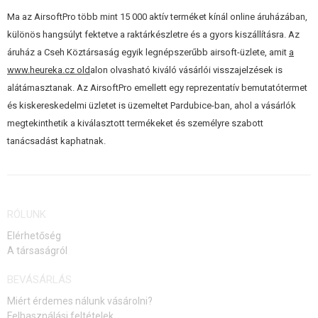
Ma az AirsoftPro több mint 15 000 aktív terméket kínál online áruházában,
különös hangsúlyt fektetve a raktárkészletre és a gyors kiszállításra. Az
áruház a Cseh Köztársaság egyik legnépszerűbb airsoft-üzlete, amit
a
www.heureka.cz old
alon olvasható kiváló vásárlói visszajelzések is
alátámasztanak. Az AirsoftPro emellett egy reprezentatív bemutatótermet
és kiskereskedelmi üzletet is üzemeltet Pardubice-ban, ahol a vásárlók
megtekinthetik a kiválasztott termékeket és személyre szabott
tanácsadást kaphatnak.
RÓLUNK
Elérhetőség
A társaságról
BEVÁSÁRLÁS
Miért érdemes nálunk vásárolni?
Felhasználási feltételek