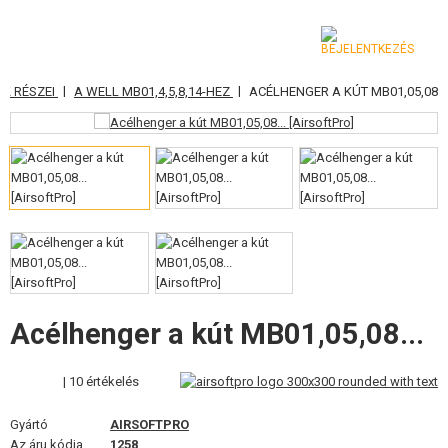
|
|
K RÉSZEI
A WELL MB01,4,5,8,14-HEZ
ACÉLHENGER A KÚT MB01,05,08...
KATEGÓRIA
AIRSOFT FEGYVEREK
LÉGFEGYVEREK, CSÚZLIK
GRÁNÁTVETŐK, GRÁNÁTOK
LÖVEDÉK, GÁZ
AKKUMULÁTOROK, TÖLTŐK
Acélhenger a kút MB01,05,08...
TÁRAK
| 10 értékelés
SZEMÜVEGEK, MASZKOK
Gyártó
AIRSOFTPRO
Az áru kódja
1258