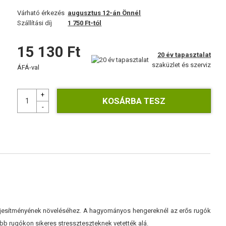
Várható érkezés
augusztus 12-án Önnél
Szállítási díj
1 750 Ft-tól
15 130 Ft
20 év tapasztalat
szaküzlet és szerviz
ÁFÁ-val
teljesítményének növeléséhez. A hagyományos hengereknél az erős rugók
sebb rugókon sikeres stresszteszteknek vetették alá.