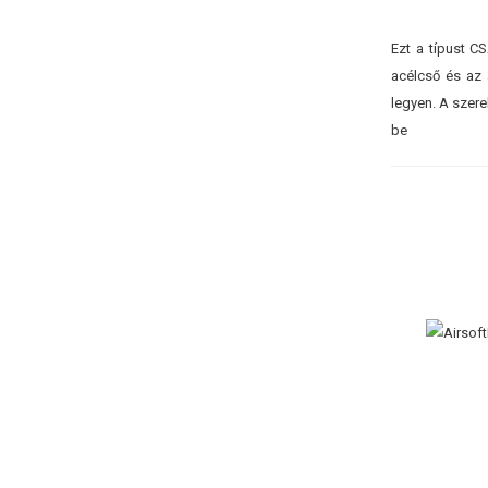
Ezt a típust C
acélcső és az 
legyen. A szere
be