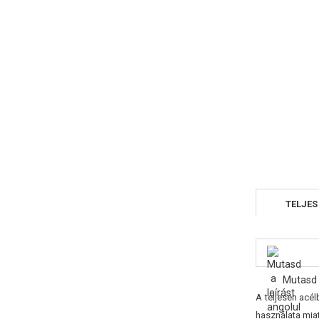
TELJES
Mutasd 
A teljesen acé
használata miat