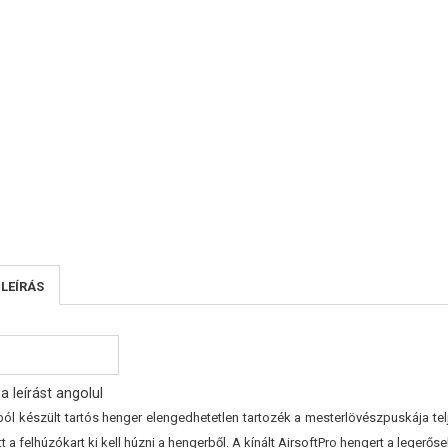
 LEÍRÁS
a leírást angolul
lból készült tartós henger elengedhetetlen tartozék a mesterlövészpuskája 
t a felhúzókart ki kell húzni a hengerből. A kínált AirsoftPro hengert a legerő