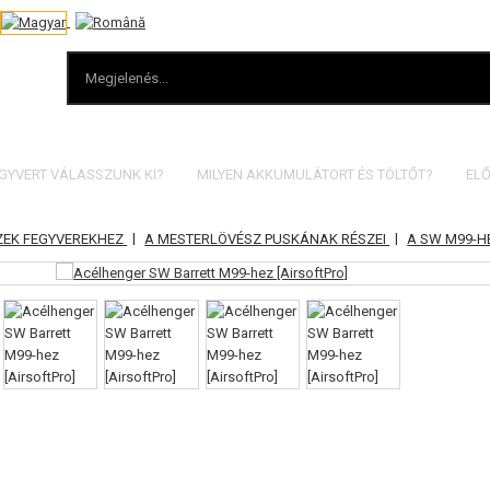
EGYVERT VÁLASSZUNK KI?
MILYEN AKKUMULÁTORT ÉS TÖLTŐT?
ELŐ
|
|
ZEK FEGYVEREKHEZ
A MESTERLÖVÉSZ PUSKÁNAK RÉSZEI
A SW M99-