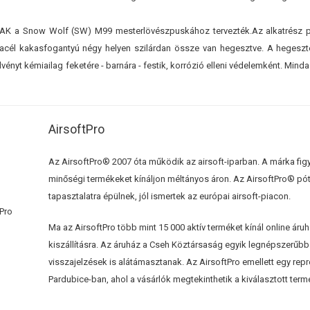
SAK a Snow Wolf (SW) M99 mesterlövészpuskához tervezték.Az alkatrész p
acél kakasfogantyú négy helyen szilárdan össze van hegesztve. A hegeszt
lvényt kémiailag feketére - barnára - festik, korrózió elleni védelemként. Mindaz
AirsoftPro
Az AirsoftPro® 2007 óta működik az airsoft-iparban. A márka figy
minőségi termékeket kínáljon méltányos áron. Az AirsoftPro® pót- 
tapasztalatra épülnek, jól ismertek az európai airsoft-piacon.
Ma az AirsoftPro több mint 15 000 aktív terméket kínál online áru
kiszállításra. Az áruház a Cseh Köztársaság egyik legnépszerűbb 
visszajelzések is alátámasztanak. Az AirsoftPro emellett egy rep
Pardubice-ban, ahol a vásárlók megtekinthetik a kiválasztott te