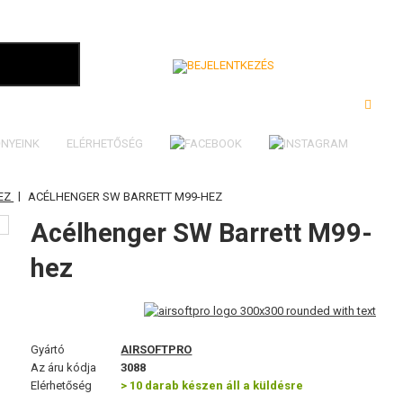
Bejelentkezés
NYEINK
ELÉRHETŐSÉG
|
HEZ
ACÉLHENGER SW BARRETT M99-HEZ
Acélhenger SW Barrett M99-
hez
Gyártó
AIRSOFTPRO
Az áru kódja
3088
Elérhetőség
> 10 darab készen áll a küldésre