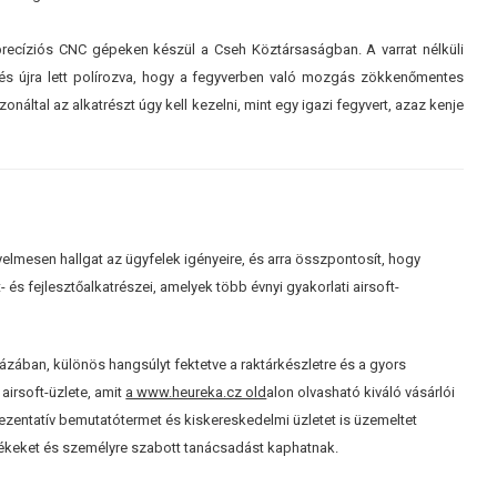
recíziós CNC gépeken készül a Cseh Köztársaságban. A varrat nélküli
és újra lett polírozva, hogy a fegyverben való mozgás zökkenőmentes
onáltal az alkatrészt úgy kell kezelni, mint egy igazi fegyvert, azaz kenje
elmesen hallgat az ügyfelek igényeire, és arra összpontosít, hogy
és fejlesztőalkatrészei, amelyek több évnyi gyakorlati airsoft-
házában, különös hangsúlyt fektetve a raktárkészletre és a gyors
airsoft-üzlete, amit
a www.heureka.cz old
alon olvasható kiváló vásárlói
rezentatív bemutatótermet és kiskereskedelmi üzletet is üzemeltet
rmékeket és személyre szabott tanácsadást kaphatnak.