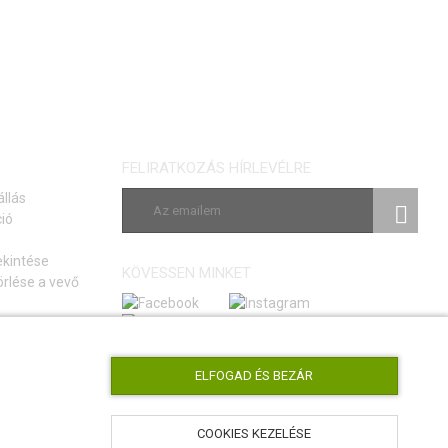
FELIRATKOZÁS HÍRLEVÉLRE
állás
ió
ekintése
KÖVESSEN MINKET
rlése a vevő
si szerződéstől
tmutató
ELFOGAD ÉS BEZÁR
COOKIES KEZELÉSE