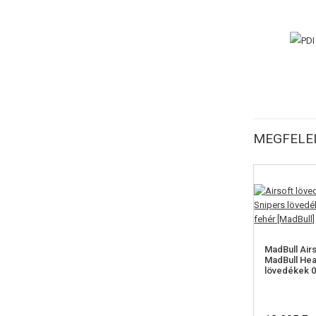
MEGFELEL
MadBull Air
MadBull Hea
lövedékek 0