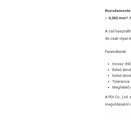
Rozsdamentes
/-
0,002 mm
!!
A cső használh
de csak olyan k
Paraméterek:
Hossz: 69
Belső átmé
Külső átmé
Tolerancia
Megfelelő 
A PDI Co., Ltd.
megoldásáról i