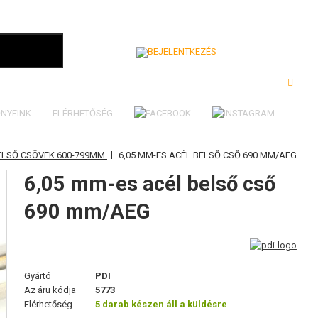
Bejelentkezés
NYEINK
ELÉRHETŐSÉG
|
ELSŐ CSÖVEK 600-799MM
6,05 MM-ES ACÉL BELSŐ CSŐ 690 MM/AEG
6,05 mm-es acél belső cső
690 mm/AEG
Gyártó
PDI
Az áru kódja
5773
Elérhetőség
5 darab készen áll a küldésre