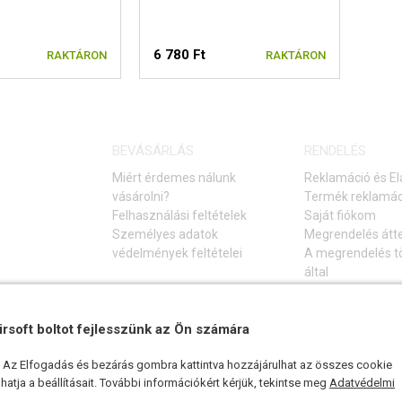
6 780 Ft
RAKTÁRON
RAKTÁRON
BEVÁSÁRLÁS
RENDELÉS
Miért érdemes nálunk
Reklamáció és El
vásárolni?
Termék reklamác
Felhasználási feltételek
Saját fiókom
Személyes adatok
Megrendelés átt
védelmények feltételei
A megrendelés tö
által
Elállás a vásárlá
Gyakori kérdések
Hibaelhárítási ú
irsoft boltot fejlesszünk az Ön számára
k. Az Elfogadás és bezárás gombra kattintva hozzájárulhat az összes cookie
atja a beállításait. További információkért kérjük, tekintse meg
Adatvédelmi