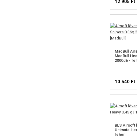
12 905 Ft
MadBull Air
MadBull Hea
2000db - fe
10 540 Ft
BLS Airsoft
Ultimate Hea
fehér