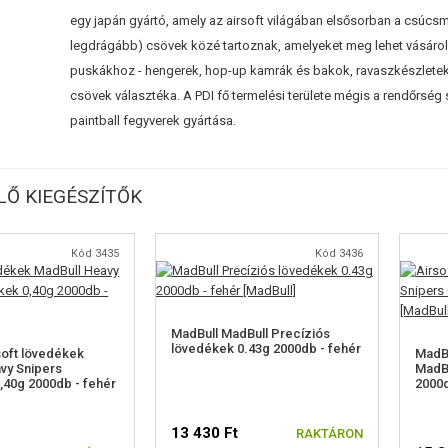
egy japán gyártó, amely az airsoft világában elsősorban a csúc
legdrágább) csövek közé tartoznak, amelyeket meg lehet vásárolni
puskákhoz - hengerek, hop-up kamrák és bakok, ravaszkészletek
csövek választéka. A PDI fő termelési területe mégis a rendőrsé
paintball fegyverek gyártása.
Ő KIEGÉSZÍTŐK
Kód 3435
Kód 3436
MadBull MadBull Precíziós
lövedékek 0.43g 2000db - fehér
soft lövedékek
MadBu
vy Snipers
MadBu
,40g 2000db - fehér
2000d
13 430 Ft
RAKTÁRON