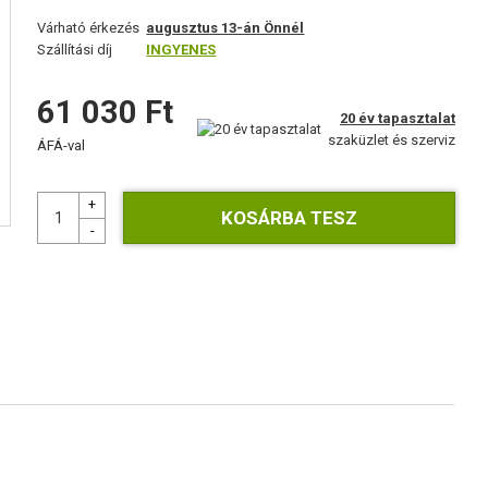
Várható érkezés
augusztus 13-án Önnél
Szállítási díj
INGYENES
61 030 Ft
20 év tapasztalat
szaküzlet és szerviz
ÁFÁ-val