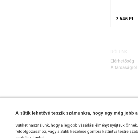
7 645 Ft
RÓLUNK
Elérhetőség
A társaságról
A sütik lehetővé teszik számunkra, hogy egy még jobb a
Sütiket használunk, hogy a legjobb vásárlási élményt nyújtsuk Önne
feldolgozásához, vagy a Sütik kezelése gombra kattintva testre szabh
szabályzatunkat
.