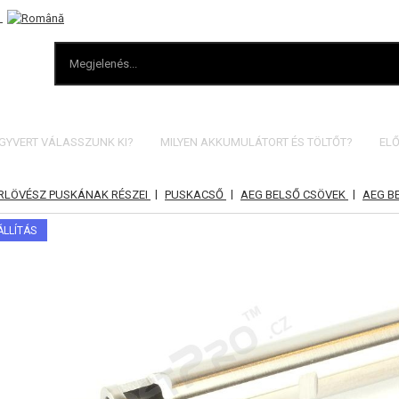
EGYVERT VÁLASSZUNK KI?
MILYEN AKKUMULÁTORT ÉS TÖLTŐT?
ELŐ
|
|
|
RLÖVÉSZ PUSKÁNAK RÉSZEI
PUSKACSŐ
AEG BELSŐ CSÖVEK
AEG B
ÁLLÍTÁS