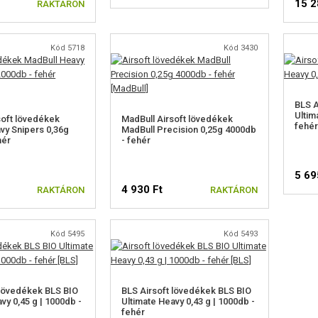
15 2
RAKTÁRON
Kód 5718
Kód 3430
BLS A
Ultim
soft lövedékek
MadBull Airsoft lövedékek
fehér
vy Snipers 0,36g
MadBull Precision 0,25g 4000db
hér
- fehér
5 69
4 930 Ft
RAKTÁRON
RAKTÁRON
Kód 5495
Kód 5493
 lövedékek BLS BIO
BLS Airsoft lövedékek BLS BIO
vy 0,45 g | 1000db -
Ultimate Heavy 0,43 g | 1000db -
fehér