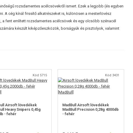
sminőségű rozsdamentes acélcsövekről ismert. Ezek a legjobb (és egyben
. A cég kínál frissítő alkatrészeket is, különösen a mesterlövész
, a fent említett rozsdamentes acélcsövek és egy olcsóbb szénacél
g számára készült kiképzőeszközök, borságyúk és pisztolyok, valamint
Kód 5715
Kód 3431
ll Airsoft lövedékek
MadBull Airsoft lövedékek
ll Heavy Snipers 0,45g
MadBull Precision 0,28g 4000db
b - fehér
- fehér