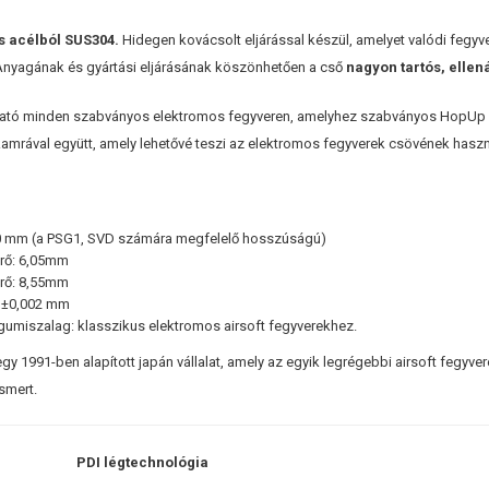
 acélból SUS304
.
Hidegen kovácsolt eljárással készül, amelyet valódi fegy
! Anyagának és gyártási eljárásának köszönhetően a cső
nagyon tartós, ellen
ató minden szabványos elektromos fegyveren, amelyhez szabványos HopUp 
amrával együtt, amely lehetővé teszi az elektromos fegyverek csövének haszná
0 mm (a PSG1, SVD számára megfelelő hosszúságú)
rő: 6,05mm
rő: 8,55mm
: ±0,002 mm
gumiszalag: klasszikus elektromos airsoft fegyverekhez.
 egy 1991-ben alapított japán vállalat, amely az egyik legrégebbi airsoft fegy
smert.
PDI légtechnológia