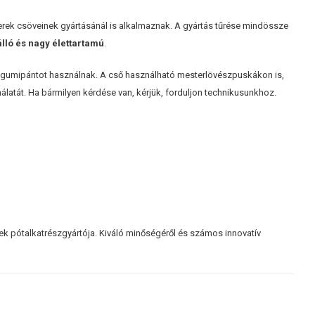
verek csöveinek gyártásánál is alkalmaznak. A gyártás tűrése mindössze
álló és nagy élettartamú
.
gumipántot használnak. A cső használható mesterlövészpuskákon is,
latát. Ha bármilyen kérdése van, kérjük, forduljon technikusunkhoz.
verek pótalkatrészgyártója. Kiváló minőségéről és számos innovatív