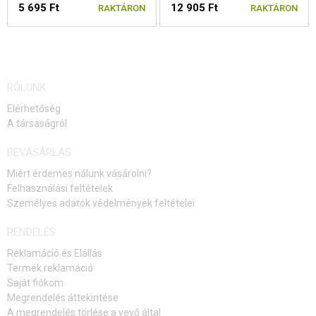
5 695 Ft
12 905 Ft
RAKTÁRON
RAKTÁRON
RÓLUNK
Elérhetőség
A társaságról
BEVÁSÁRLÁS
Miért érdemes nálunk vásárolni?
Felhasználási feltételek
Személyes adatok védelmények feltételei
RENDELÉS
Reklamáció és Elállás
Termék reklamáció
Saját fiókom
Megrendelés áttekintése
A megrendelés törlése a vevő által