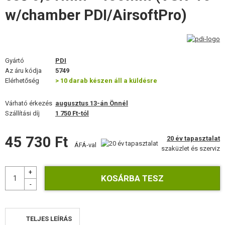
FELSZERELÉS, EGYENRUHA, TOKOK
w/chamber PDI/AirsoftPro)
ÁLCÁZÁS, FESTÉK, SZALAG
RÁDIÓS, FEJHALLGATÓ, KAMERÁK
Gyártó
PDI
Az áru kódja
5749
KIEGÉSZÍTŐK, HORDSZÍJAK
Elérhetőség
> 10 darab készen áll a küldésre
PÓTALKATRÉSZEK FEGYVEREKHEZ
Várható érkezés
augusztus 13-án Önnél
Szállítási díj
1 750 Ft-tól
FEGYVER JAVÍTÁS ÉS KARBANTARTÁS
45 730 Ft
20 év tapasztalat
ÖNVÉDELMI FELSZERELÉSEK, KÉPZÉS, KÉSEK
ÁFÁ-val
szaküzlet és szerviz
CÉLOK, LŐLAP
OUTDOOR, BUSHCRAFT
ÉLELMISZER
TELJES LEÍRÁS