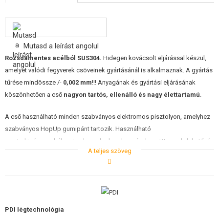
ÉPÍTŐKÉSZLETEK, MODELLEK
REKLÁM TÁRGYAK
Mutasd a leírást angolul
SÉRÜLT, HASZNÁLT ÁRUK
Rozsdamentes acélból SUS304
.
Hidegen kovácsolt eljárással készül,
amelyet valódi fegyverek csöveinek gyártásánál is alkalmaznak. A gyártás
HÍREK
tűrése mindössze /-
0,002 mm
!!! Anyagának és gyártási eljárásának
köszönhetően a cső
nagyon tartós, ellenálló és nagy élettartamú
.
KEDVEZMÉNYEK
A cső használható minden szabványos elektromos pisztolyon, amelyhez
ELÉRHETŐSÉG
szabványos HopUp gumipánt tartozik. Használható
mesterlövészpuskákon is, de csak olyan kamrával együtt, amely lehetővé
A teljes szöveg
teszi az elektromos pisztolycsövek használatát. Ha bármilyen kérdése
van, kérjük, forduljon technikusunkhoz.
Paraméterek:
Hossz: 430 mm (a hossz alkalmas például VSR-10 Pro puskákhoz és
PDI légtechnológia
AirsoftPro vagy PDI kamra kombinációval. Illeszkedik az összes