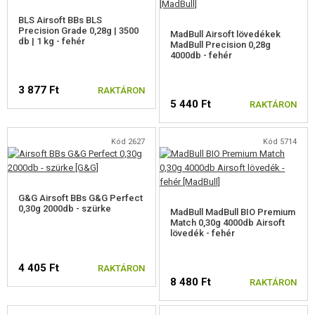
BLS Airsoft BBs BLS
Precision Grade 0,28g | 3500
MadBull Airsoft lövedékek
db | 1 kg - fehér
MadBull Precision 0,28g
4000db - fehér
3 877 Ft
RAKTÁRON
5 440 Ft
RAKTÁRON
Kód 2627
Kód 5714
G&G Airsoft BBs G&G Perfect
0,30g 2000db - szürke
MadBull MadBull BIO Premium
Match 0,30g 4000db Airsoft
lövedék - fehér
4 405 Ft
RAKTÁRON
8 480 Ft
RAKTÁRON