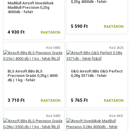
0,25g 4000db - fehér
MadBull Airsoft lövedékek
MadBull Precision 0,25g
4000db - fehér
5 590 Ft
RAKTÁRON
4 930 Ft
RAKTÁRON
Kód 5482
Kód 2625
BLS Airsoft BBs BLS
G&G Airsoft BBs G&G Perfect
Precision Grade 0,25g | 4000
0,28g 3571db - fehér
db | 1 kg - fehér
3 710 Ft
5 765 Ft
RAKTÁRON
RAKTÁRON
Kód 5483
Kód 3431