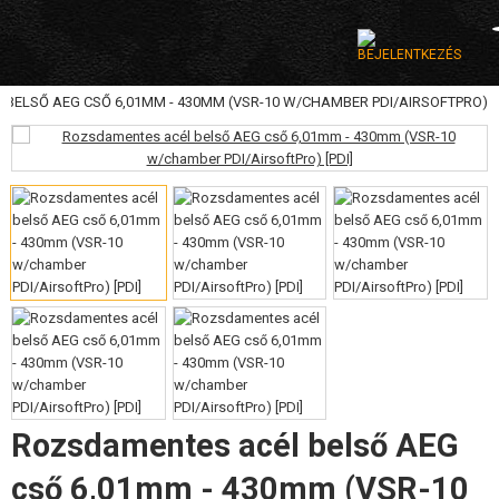
BELSŐ AEG CSŐ 6,01MM - 430MM (VSR-10 W/CHAMBER PDI/AIRSOFTPRO)
KATEGÓRIA
AIRSOFT FEGYVEREK
LÉGFEGYVEREK, CSÚZLIK
GRÁNÁTVETŐK, GRÁNÁTOK
LÖVEDÉK, GÁZ
AKKUMULÁTOROK, TÖLTŐK
TÁRAK
Rozsdamentes acél belső AEG
SZEMÜVEGEK, MASZKOK
cső 6,01mm - 430mm (VSR-10