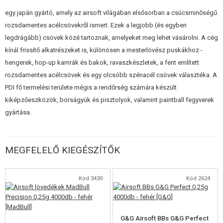
elektromos fegyverhez is)
egy japán gyártó, amely az airsoft világában elsősorban a csúcsminőségű
Belső átmérő: 6,01mm
rozsdamentes acélcsövekről ismert. Ezek a legjobb (és egyben
Külső átmérő: 8,55mm
legdrágább) csövek közé tartoznak, amelyeket meg lehet vásárolni. A cég
Tolerancia: ±0,002 mm
Megfelelő gumiszalag: klasszikus elektromos airsoft fegyverekhez.
kínál frissítő alkatrészeket is, különösen a mesterlövész puskákhoz -
hengerek, hop-up kamrák és bakok, ravaszkészletek, a fent említett
A PDI Co., Ltd. egy 1991-ben alapított japán vállalat, amely az egyik
rozsdamentes acélcsövek és egy olcsóbb szénacél csövek választéka. A
legrégebbi airsoft fegyverek pótalkatrészgyártója. Kiváló minőségéről és
PDI fő termelési területe mégis a rendőrség számára készült
számos innovatív megoldásáról ismert.
kiképzőeszközök, borságyúk és pisztolyok, valamint paintball fegyverek
Megjegyzés: A cső pontossága miatt fontos, hogy minőségi lőszert
gyártása.
használjon, hogy elkerülje a pisztoly fulladását
Madbull
,
G&G
,
BLS
. És az is
fontos, hogy a hordó belsejét megtisztítsuk a szennyeződésektől!
MEGFELELŐ KIEGÉSZÍTŐK
Kód 3430
Kód 2624
G&G Airsoft BBs G&G Perfect