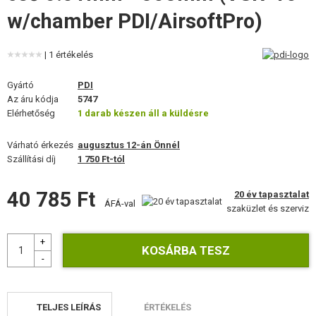
FELSZERELÉS, EGYENRUHA, TOKOK
w/chamber PDI/AirsoftPro)
ÁLCÁZÁS, FESTÉK, SZALAG
| 1 értékelés
RÁDIÓS, FEJHALLGATÓ, KAMERÁK
Gyártó
PDI
Az áru kódja
5747
KIEGÉSZÍTŐK, HORDSZÍJAK
Elérhetőség
1 darab készen áll a küldésre
PÓTALKATRÉSZEK FEGYVEREKHEZ
Várható érkezés
augusztus 12-án Önnél
Szállítási díj
1 750 Ft-tól
FEGYVER JAVÍTÁS ÉS KARBANTARTÁS
40 785 Ft
20 év tapasztalat
ÖNVÉDELMI FELSZERELÉSEK, KÉPZÉS, KÉSEK
ÁFÁ-val
szaküzlet és szerviz
CÉLOK, LŐLAP
OUTDOOR, BUSHCRAFT
ÉLELMISZER
TELJES LEÍRÁS
ÉRTÉKELÉS