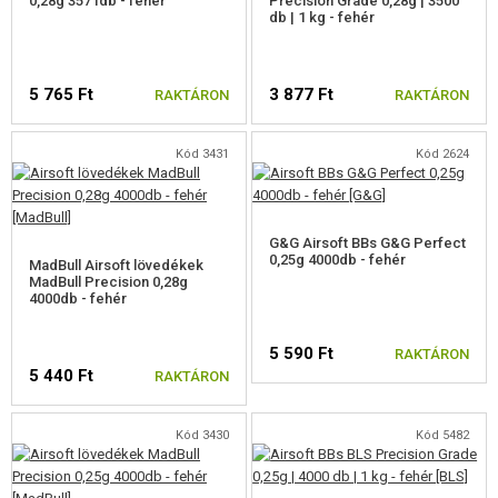
0,28g 3571db - fehér
Precision Grade 0,28g | 3500
db | 1 kg - fehér
5 765 Ft
3 877 Ft
RAKTÁRON
RAKTÁRON
Kód 3431
Kód 2624
G&G Airsoft BBs G&G Perfect
0,25g 4000db - fehér
MadBull Airsoft lövedékek
MadBull Precision 0,28g
4000db - fehér
5 590 Ft
RAKTÁRON
5 440 Ft
RAKTÁRON
Kód 3430
Kód 5482