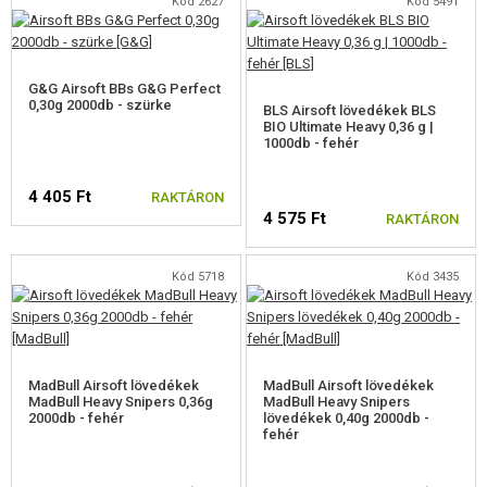
Kód 2627
Kód 5491
G&G Airsoft BBs G&G Perfect
0,30g 2000db - szürke
BLS Airsoft lövedékek BLS
BIO Ultimate Heavy 0,36 g |
1000db - fehér
4 405 Ft
RAKTÁRON
4 575 Ft
RAKTÁRON
Kód 5718
Kód 3435
MadBull Airsoft lövedékek
MadBull Airsoft lövedékek
MadBull Heavy Snipers 0,36g
MadBull Heavy Snipers
2000db - fehér
lövedékek 0,40g 2000db -
fehér