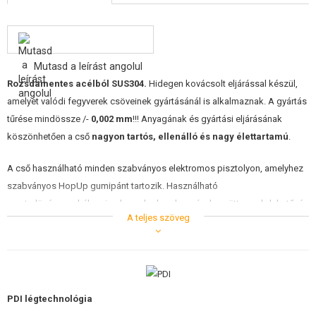
ÉPÍTŐKÉSZLETEK, MODELLEK
REKLÁM TÁRGYAK
Mutasd a leírást angolul
SÉRÜLT, HASZNÁLT ÁRUK
Rozsdamentes acélból SUS304
.
Hidegen kovácsolt eljárással készül,
amelyet valódi fegyverek csöveinek gyártásánál is alkalmaznak. A gyártás
HÍREK
tűrése mindössze /-
0,002 mm
!!! Anyagának és gyártási eljárásának
köszönhetően a cső
nagyon tartós, ellenálló és nagy élettartamú
.
KEDVEZMÉNYEK
A cső használható minden szabványos elektromos pisztolyon, amelyhez
ELÉRHETŐSÉG
szabványos HopUp gumipánt tartozik. Használható
mesterlövészpuskákon is, de csak olyan kamrával együtt, amely lehetővé
A teljes szöveg
teszi az elektromos pisztolycsövek használatát. Ha bármilyen kérdése
van, kérjük, forduljon technikusunkhoz.
Paraméterek:
PDI légtechnológia
Hossz: 303 mm (a hossz alkalmas például VSR-10 GSpec puskákhoz
és AirsoftPro vagy PDI kamrakombinációval. Illeszkedik minden