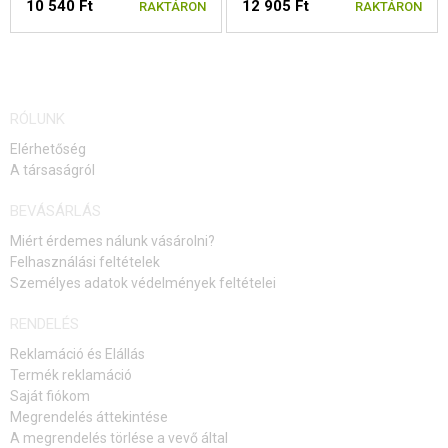
10 540 Ft
12 905 Ft
RAKTÁRON
RAKTÁRON
RÓLUNK
Elérhetőség
A társaságról
BEVÁSÁRLÁS
Miért érdemes nálunk vásárolni?
Felhasználási feltételek
Személyes adatok védelmények feltételei
RENDELÉS
Reklamáció és Elállás
Termék reklamáció
Saját fiókom
Megrendelés áttekintése
A megrendelés törlése a vevő által