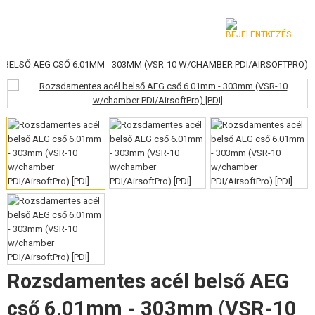
BELSŐ AEG CSŐ 6.01MM - 303MM (VSR-10 W/CHAMBER PDI/AIRSOFTPRO)
KATEGÓRIA
AIRSOFT FEGYVEREK
LÉGFEGYVEREK, CSÚZLIK
GRÁNÁTVETŐK, GRÁNÁTOK
LÖVEDÉK, GÁZ
AKKUMULÁTOROK, TÖLTŐK
TÁRAK
Rozsdamentes acél belső AEG
SZEMÜVEGEK, MASZKOK
cső 6.01mm - 303mm (VSR-10