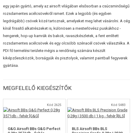
elektromos fegyverhez is)
egy japán gyártó, amely az airsoft világában elsősorban a csúcsminőségű
Belső átmérő: 6,01mm
rozsdamentes acélcsövekről ismert. Ezek a legjobb (és egyben
Külső átmérő: 8,55mm
legdrágább) csövek közé tartoznak, amelyeket meg lehet vásárolni. A cég
Tolerancia: ±0,002 mm
kínál frissítő alkatrészeket is, különösen a mesterlövész puskákhoz -
Megfelelő gumiszalag: klasszikus elektromos airsoft fegyverekhez.
hengerek, hop-up kamrák és bakok, ravaszkészletek, a fent említett
A PDI Co., Ltd. egy 1991-ben alapított japán vállalat, amely az egyik
rozsdamentes acélcsövek és egy olcsóbb szénacél csövek választéka. A
legrégebbi airsoft fegyverek pótalkatrészgyártója. Kiváló minőségéről és
PDI fő termelési területe mégis a rendőrség számára készült
számos innovatív megoldásáról ismert.
kiképzőeszközök, borságyúk és pisztolyok, valamint paintball fegyverek
gyártása.
Megjegyzés: A cső pontossága miatt fontos, hogy minőségi lőszert
használjon, hogy elkerülje a fegyver fulladását
Madbull
,
G&G
,
BLS
. És az is
fontos, hogy a hordó belsejét megtisztítsuk a szennyeződésektől!
MEGFELELŐ KIEGÉSZÍTŐK
Kód 2625
Kód 5483
G&G Airsoft BBs G&G Perfect
BLS Airsoft BBs BLS