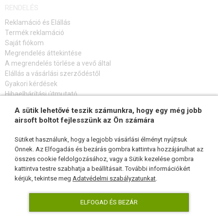
RENDELÉS
Reklamáció és Elállás
Termék reklamáció
Saját fiókom
Megrendelés áttekintése
A megrendelés törlése a vevő által
Elállás a vásárlási szerződéstől
Gyakori kérdések
Hibaelhárítási útmutató
A sütik lehetővé teszik számunkra, hogy egy még jobb
FELIRATKOZÁS HÍRLEVÉLRE
airsoft boltot fejlesszünk az Ön számára
Sütiket használunk, hogy a legjobb vásárlási élményt nyújtsuk
Önnek. Az Elfogadás és bezárás gombra kattintva hozzájárulhat az
összes cookie feldolgozásához, vagy a Sütik kezelése gombra
KÖVESSEN MINKET
kattintva testre szabhatja a beállításait. További információkért
kérjük, tekintse meg
Adatvédelmi szabályzatunkat
.
ELFOGAD ÉS BEZÁR