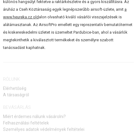
különös hangsúlyt fektetve a raktárkészletre és a gyors kiszállításra. Az
áruház a Cseh Köztársaság egyik legnépszerűbb airsoft-üzlete, amit
a
www.heureka.cz old
alon olvasható kiváló vásárlói visszajelzések is
alátámasztanak. Az AirsoftPro emellett egy reprezentatív bemutatótermet
és kiskereskedelmi üzletet is üzemeltet Pardubice-ban, ahol a vásárlók
megtekinthetik a kiválasztott termékeket és személyre szabott
tanácsadást kaphatnak.
RÓLUNK
Elérhetőség
A társaságról
BEVÁSÁRLÁS
Miért érdemes nálunk vásárolni?
Felhasználási feltételek
Személyes adatok védelmények feltételei