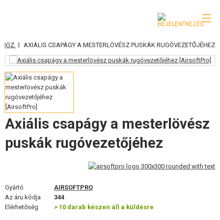
|
KÁHOZ
AXIÁLIS CSAPÁGY A MESTERLÖVÉSZ PUSKÁK RUGÓVEZETŐJÉHEZ
KATEGÓRIA
AIRSOFT FEGYVEREK
LÉGFEGYVEREK, CSÚZLIK
GRÁNÁTVETŐK, GRÁNÁTOK
Axiális csapágy a mesterlövész
LÖVEDÉK, GÁZ
puskák rugóvezetőjéhez
AKKUMULÁTOROK, TÖLTŐK
TÁRAK
Gyártó
AIRSOFTPRO
Az áru kódja
344
SZEMÜVEGEK, MASZKOK
Elérhetőség
> 10 darab készen áll a küldésre