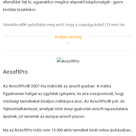
ellenállást fejt ki, ugyanakkor megőrzi alapvető tulajdonságát - gyors
ÉPÍTŐKÉSZLETEK, MODELLEK
kioldás tüzeléskor.
REKLÁM TÁRGYAK
Vásárlás előtt győződjön meg arról, hogy a csapágy külső (13 mm) és
SÉRÜLT, HASZNÁLT ÁRUK
belső (7 mm) átmérője megfelel-e. A csapágy nem szerelhető fel a VSR
A teljes szöveg
SNIPER készletünk részét képező tüskékre.
HÍREK
anyag
acél,
alkalmazás
mesterlövészpuskák tüskéihez
KEDVEZMÉNYEK
cél
a rugófeszítés támogatása és
AirsoftPro
megkönnyítése
ELÉRHETŐSÉG
súly
2,1g
Az AirsoftPro® 2007 óta működik az airsoft-iparban. A márka
figyelmesen hallgat az ügyfelek igényeire, és arra összpontosít, hogy
minőségi termékeket kínáljon méltányos áron. Az AirsoftPro® pót- és
fejlesztőalkatrészei, amelyek több évnyi gyakorlati airsoft-tapasztalatra
épülnek, jól ismertek az európai airsoft-piacon.
Ma az AirsoftPro több mint 15 000 aktív terméket kínál online áruházában,