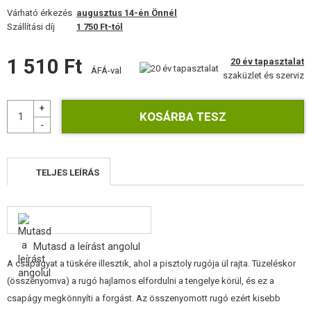
FELSZERELÉS, EGYENRUHA, TOKOK
Várható érkezés
augusztus 14-én Önnél
Szállítási díj
1 750 Ft-tól
ÁLCÁZÁS, FESTÉK, SZALAG
1 510 Ft
20 év tapasztalat
RÁDIÓS, FEJHALLGATÓ, KAMERÁK
ÁFÁ-val
szaküzlet és szerviz
KIEGÉSZÍTŐK, HORDSZÍJAK
PÓTALKATRÉSZEK FEGYVEREKHEZ
FEGYVER JAVÍTÁS ÉS KARBANTARTÁS
TELJES LEÍRÁS
ÖNVÉDELMI FELSZERELÉSEK, KÉPZÉS, KÉSEK
CÉLOK, LŐLAP
Mutasd a leírást angolul
OUTDOOR, BUSHCRAFT
A csapágyat a tüskére illesztik, ahol a pisztoly rugója ül rajta. Tüzeléskor
(összenyomva) a rugó hajlamos elfordulni a tengelye körül, és ez a
ÉLELMISZER
csapágy megkönnyíti a forgást. Az összenyomott rugó ezért kisebb