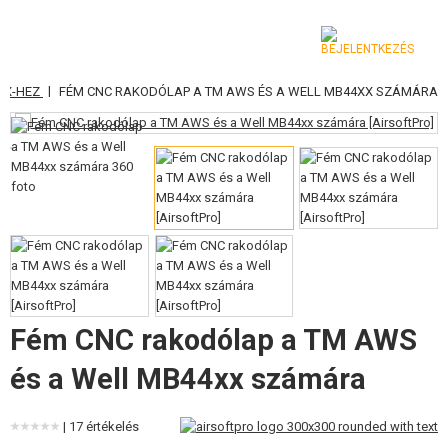
|
XX-HEZ
FÉM CNC RAKODÓLAP A TM AWS ÉS A WELL MB44XX SZÁMÁRA
KATEGÓRIA
AIRSOFT FEGYVEREK
LÉGFEGYVEREK, CSÚZLIK
GRÁNÁTVETŐK, GRÁNÁTOK
LÖVEDÉK, GÁZ
AKKUMULÁTOROK, TÖLTŐK
Fém CNC rakodólap a TM AWS
TÁRAK
és a Well MB44xx számára
SZEMÜVEGEK, MASZKOK
| 17 értékelés