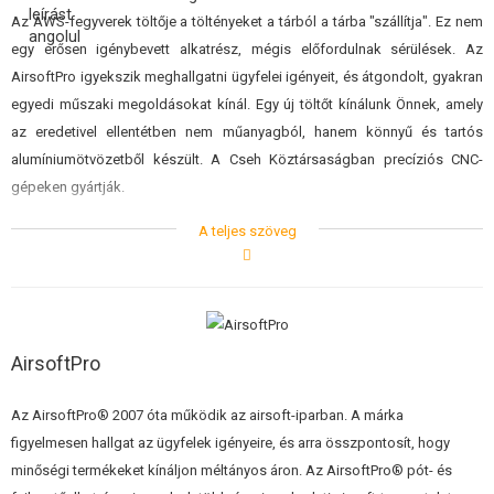
ÉPÍTŐKÉSZLETEK, MODELLEK
Az AWS-fegyverek töltője a töltényeket a tárból a tárba "szállítja". Ez nem
egy erősen igénybevett alkatrész, mégis előfordulnak sérülések. Az
REKLÁM TÁRGYAK
AirsoftPro igyekszik meghallgatni ügyfelei igényeit, és átgondolt, gyakran
egyedi műszaki megoldásokat kínál. Egy új töltőt kínálunk Önnek, amely
SÉRÜLT, HASZNÁLT ÁRUK
az eredetivel ellentétben nem műanyagból, hanem könnyű és tartós
alumíniumötvözetből készült. A Cseh Köztársaságban precíziós CNC-
HÍREK
gépeken gyártják.
KEDVEZMÉNYEK
A teljes szöveg
A töltő használható a Marui AWS és a Well kínai példányaihoz. Például
MB4401, vagy MB4402...stb.
ELÉRHETŐSÉG
Nem alkalmas az MB4404 és MB4411 modellekhez.
AirsoftPro
Az AirsoftPro® 2007 óta működik az airsoft-iparban. A márka
figyelmesen hallgat az ügyfelek igényeire, és arra összpontosít, hogy
minőségi termékeket kínáljon méltányos áron. Az AirsoftPro® pót- és