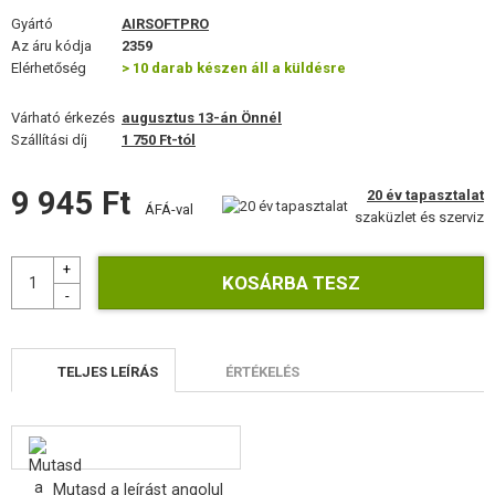
FELSZERELÉS, EGYENRUHA, TOKOK
Gyártó
AIRSOFTPRO
Az áru kódja
2359
ÁLCÁZÁS, FESTÉK, SZALAG
Elérhetőség
> 10 darab készen áll a küldésre
RÁDIÓS, FEJHALLGATÓ, KAMERÁK
Várható érkezés
augusztus 13-án Önnél
Szállítási díj
1 750 Ft-tól
KIEGÉSZÍTŐK, HORDSZÍJAK
9 945 Ft
20 év tapasztalat
ÁFÁ-val
PÓTALKATRÉSZEK FEGYVEREKHEZ
szaküzlet és szerviz
FEGYVER JAVÍTÁS ÉS KARBANTARTÁS
ÖNVÉDELMI FELSZERELÉSEK, KÉPZÉS, KÉSEK
CÉLOK, LŐLAP
TELJES LEÍRÁS
ÉRTÉKELÉS
OUTDOOR, BUSHCRAFT
ÉLELMISZER
Mutasd a leírást angolul