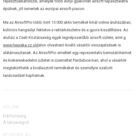
fejlesztőalkatrészei, amelyek több évnyi gyakorlati airsoft-tapasztalatra
épülnek, jól ismertek az európai airsoft-piacon.
Ma az AirsoftPro több mint 15 000 aktív terméket kínál online áruházában,
különös hangsúlyt fektetve a raktárkészletre és a gyors kiszállításra. Az
áruház a Cseh Köztársaság egyik legnépszerűbb airsoft-üzlete, amit
a
www.heureka.cz old
alon olvasható kiváló vásárlói visszajelzések is
alátámasztanak. Az AirsoftPro emellett egy reprezentatív bemutatótermet
és kiskereskedelmi üzletet is üzemeltet Pardubice-ban, ahol a vásárlók
megtekinthetik a kiválasztott termékeket és személyre szabott
tanácsadást kaphatnak.
RÓLUNK
Elérhetőség
A társaságról
BEVÁSÁRLÁS