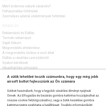
Miért érdemes nálunk vásárolni?
Felhasználási feltételek
Személyes adatok védelmények feltételei
RENDELÉS
Reklamáció és Elállás
Termék reklamáció
Saját fiókom
Megrendelés áttekintése
A megrendelés törlése a vevő által
Elállás a vásárlási szerződéstől
Gyakori kérdések
Hibaelhárítási útmutató
A sütik lehetővé teszik számunkra, hogy egy még jobb
FELIRATKOZÁS HÍRLEVÉLRE
airsoft boltot fejlesszünk az Ön számára
Sütiket használunk, hogy a legjobb vásárlási élményt nyújtsuk
Önnek. Az Elfogadás és bezárás gombra kattintva hozzájárulhat az
összes cookie feldolgozásához, vagy a Sütik kezelése gombra
KÖVESSEN MINKET
kattintva testre szabhatja a beállításait. További információkért