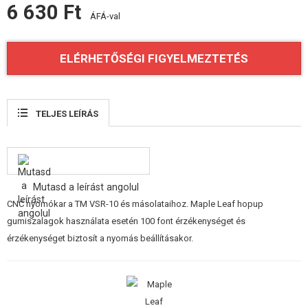
6 630 Ft
FELSZERELÉS, EGYENRUHA, TOKOK
ÁFÁ-val
ÁLCÁZÁS, FESTÉK, SZALAG
ELÉRHETŐSÉGI FIGYELMEZTETÉS
RÁDIÓS, FEJHALLGATÓ, KAMERÁK
KIEGÉSZÍTŐK, HORDSZÍJAK
TELJES LEÍRÁS
PÓTALKATRÉSZEK FEGYVEREKHEZ
FEGYVER JAVÍTÁS ÉS KARBANTARTÁS
Mutasd a leírást angolul
ÖNVÉDELMI FELSZERELÉSEK, KÉPZÉS, KÉSEK
CNC nyomókar a TM VSR-10 és másolataihoz. Maple Leaf hopup
gumiszalagok használata esetén 100 font érzékenységet és
CÉLOK, LŐLAP
érzékenységet biztosít a nyomás beállításakor.
OUTDOOR, BUSHCRAFT
ÉLELMISZER