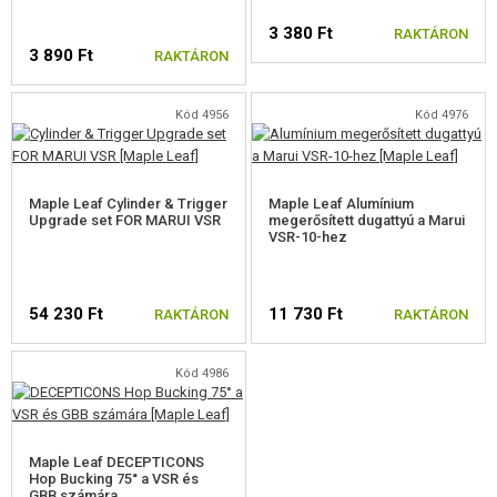
3 380 Ft
RAKTÁRON
3 890 Ft
RAKTÁRON
Kód 4956
Kód 4976
Maple Leaf Cylinder & Trigger
Maple Leaf Alumínium
Upgrade set FOR MARUI VSR
megerősített dugattyú a Marui
VSR-10-hez
54 230 Ft
11 730 Ft
RAKTÁRON
RAKTÁRON
Kód 4986
Maple Leaf DECEPTICONS
Hop Bucking 75° a VSR és
GBB számára