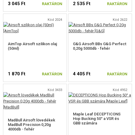
3 045 Ft
2 535 Ft
RAKTÁRON
RAKTÁRON
Kód 2024
Kód 2622
AimTop Airsoft szilikon olaj
G&G Airsoft BBs G&G Perfect
(50ml)
0,20g 5000db - fehér
1 870 Ft
4 405 Ft
RAKTÁRON
RAKTÁRON
Kód 3433
Kód 4952
Maple Leaf DECEPTICONS
Hop Bucking 50° a VSR és
MadBull Airsoft lövedékek
GBB számára
MadBull Precision 0,20g
4000db - fehér