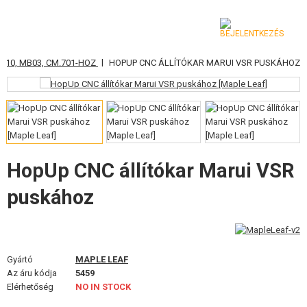
|
AR10, MB03, CM.701-HOZ
HOPUP CNC ÁLLÍTÓKAR MARUI VSR PUSKÁHOZ
KATEGÓRIA
AIRSOFT FEGYVEREK
LÉGFEGYVEREK, CSÚZLIK
GRÁNÁTVETŐK, GRÁNÁTOK
HopUp CNC állítókar Marui VSR
puskához
LÖVEDÉK, GÁZ
AKKUMULÁTOROK, TÖLTŐK
TÁRAK
Gyártó
MAPLE LEAF
Az áru kódja
5459
SZEMÜVEGEK, MASZKOK
Elérhetőség
NO IN STOCK