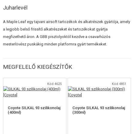
ÉPÍTŐKÉSZLETEK, MODELLEK
Juharlevél
REKLÁM TÁRGYAK
A Maple Leaf egy tajvani airsoft tartozékok és alkatrészek gyártója, amely
a legjobb belső frissítő alkatrészeket és tartozékokat gyártja
SÉRÜLT, HASZNÁLT ÁRUK
megfizethető áron. A GBB pisztolyoktól kezdve a csavarhúzós
mesterlövész puskákig minden platformra gyárt termékeket.
HÍREK
KEDVEZMÉNYEK
MEGFELELŐ KIEGÉSZÍTŐK
ELÉRHETŐSÉG
Kód 4625
Kód 4851
Coyote SILKAL 93 szilikonolaj
Coyote SILKAL 93 szilikonolaj
(400ml)
(300ml)