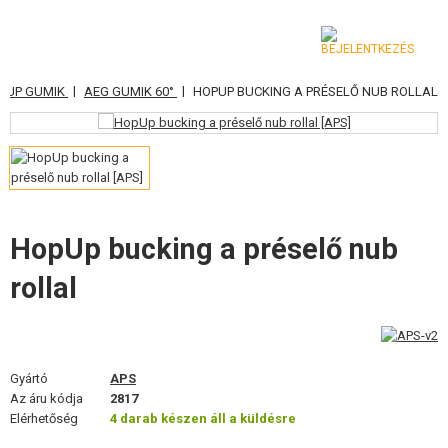
|
|
PUP GUMIK
AEG GUMIK 60°
HOPUP BUCKING A PRÉSELŐ NUB ROLLAL
KATEGÓRIA
AIRSOFT FEGYVEREK
LÉGFEGYVEREK, CSÚZLIK
GRÁNÁTVETŐK, GRÁNÁTOK
HopUp bucking a préselő nub
rollal
LÖVEDÉK, GÁZ
AKKUMULÁTOROK, TÖLTŐK
TÁRAK
Gyártó
APS
Az áru kódja
2817
SZEMÜVEGEK, MASZKOK
Elérhetőség
4 darab készen áll a küldésre