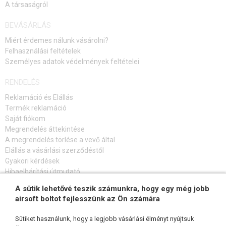
A társaságról
BEVÁSÁRLÁS
Miért érdemes nálunk vásárolni?
Felhasználási feltételek
Személyes adatok védelmények feltételei
RENDELÉS
Reklamáció és Elállás
Termék reklamáció
Saját fiókom
Megrendelés áttekintése
A megrendelés törlése a vevő által
Elállás a vásárlási szerződéstől
Gyakori kérdések
Hibaelhárítási útmutató
A sütik lehetővé teszik számunkra, hogy egy még jobb
FELIRATKOZÁS HÍRLEVÉLRE
airsoft boltot fejlesszünk az Ön számára
Sütiket használunk, hogy a legjobb vásárlási élményt nyújtsuk