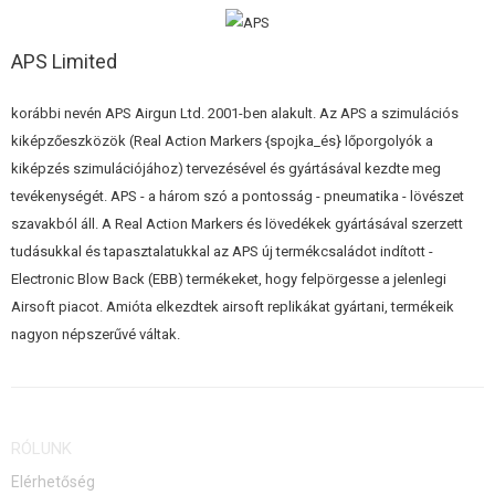
ÉPÍTŐKÉSZLETEK, MODELLEK
APS Limited
REKLÁM TÁRGYAK
korábbi nevén APS Airgun Ltd. 2001-ben alakult. Az APS a szimulációs
SÉRÜLT, HASZNÁLT ÁRUK
kiképzőeszközök (Real Action Markers {spojka_és} lőporgolyók a
HÍREK
kiképzés szimulációjához) tervezésével és gyártásával kezdte meg
tevékenységét. APS - a három szó a pontosság - pneumatika - lövészet
szavakból áll. A Real Action Markers és lövedékek gyártásával szerzett
KEDVEZMÉNYEK
tudásukkal és tapasztalatukkal az APS új termékcsaládot indított -
Electronic Blow Back (EBB) termékeket, hogy felpörgesse a jelenlegi
ELÉRHETŐSÉG
Airsoft piacot. Amióta elkezdtek airsoft replikákat gyártani, termékeik
nagyon népszerűvé váltak.
RÓLUNK
Elérhetőség