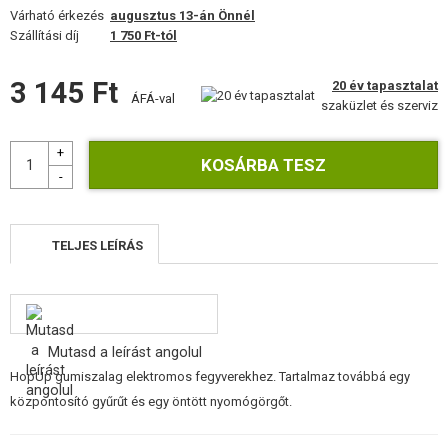
FELSZERELÉS, EGYENRUHA, TOKOK
Várható érkezés
augusztus 13-án Önnél
Szállítási díj
1 750 Ft-tól
ÁLCÁZÁS, FESTÉK, SZALAG
3 145 Ft
20 év tapasztalat
ÁFÁ-val
RÁDIÓS, FEJHALLGATÓ, KAMERÁK
szaküzlet és szerviz
KIEGÉSZÍTŐK, HORDSZÍJAK
PÓTALKATRÉSZEK FEGYVEREKHEZ
FEGYVER JAVÍTÁS ÉS KARBANTARTÁS
TELJES LEÍRÁS
ÖNVÉDELMI FELSZERELÉSEK, KÉPZÉS, KÉSEK
CÉLOK, LŐLAP
Mutasd a leírást angolul
OUTDOOR, BUSHCRAFT
HopUp gumiszalag elektromos fegyverekhez. Tartalmaz továbbá egy
központosító gyűrűt és egy öntött nyomógörgőt.
ÉLELMISZER