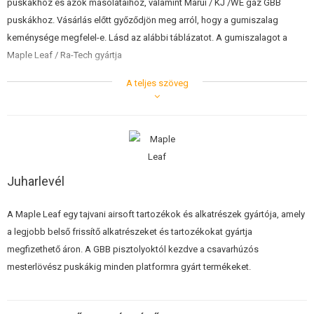
puskákhoz és azok másolataihoz, valamint Marui / KJ /WE gáz GBB
ÉPÍTŐKÉSZLETEK, MODELLEK
puskákhoz. Vásárlás előtt győződjön meg arról, hogy a gumiszalag
keménysége megfelel-e. Lásd az alábbi táblázatot. A gumiszalagot a
REKLÁM TÁRGYAK
Maple Leaf / Ra-Tech gyártja
SÉRÜLT, HASZNÁLT ÁRUK
A teljes szöveg
50° 110 m/s (360 FPS) alatti torkolati sebességű fegyverek esetén
60° 90-120m/s (295-400 FPS) torkolati sebességű fegyvereknél
HÍREK
70° 110-140 m/s (360-460 FPS) torkolati sebességű fegyverek esetén
75° a 130-150 m/s (430-500 FPS) torkolati sebességű fegyverek
esetében
KEDVEZMÉNYEK
80° a 150 m/s (500 FPS) feletti torkolati sebességű fegyverek
esetében
ELÉRHETŐSÉG
Juharlevél
Értesítés
A hop-up gumiszalag megfelelő működése érdekében a használt csőnek
A Maple Leaf egy tajvani airsoft tartozékok és alkatrészek gyártója, amely
nem szabad, hogy a nyomásnyílásnál híd legyen.
a legjobb belső frissítő alkatrészeket és tartozékokat gyártja
megfizethető áron. A GBB pisztolyoktól kezdve a csavarhúzós
mesterlövész puskákig minden platformra gyárt termékeket.