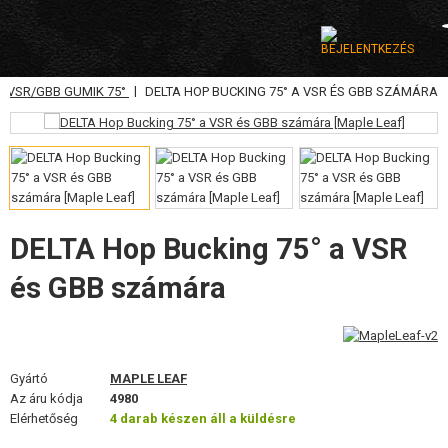
|
VSR/GBB GUMIK 75°
DELTA HOP BUCKING 75° A VSR ÉS GBB SZÁMÁRA
KATEGÓRIA
AIRSOFT FEGYVEREK
LÉGFEGYVEREK, CSÚZLIK
GRÁNÁTVETŐK, GRÁNÁTOK
DELTA Hop Bucking 75° a VSR
és GBB számára
LÖVEDÉK, GÁZ
AKKUMULÁTOROK, TÖLTŐK
TÁRAK
Gyártó
MAPLE LEAF
Az áru kódja
4980
SZEMÜVEGEK, MASZKOK
Elérhetőség
4 darab készen áll a küldésre