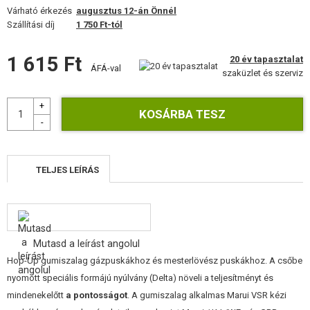
FELSZERELÉS, EGYENRUHA, TOKOK
Várható érkezés
augusztus 12-án Önnél
Szállítási díj
1 750 Ft-tól
ÁLCÁZÁS, FESTÉK, SZALAG
1 615 Ft
20 év tapasztalat
ÁFÁ-val
RÁDIÓS, FEJHALLGATÓ, KAMERÁK
szaküzlet és szerviz
KIEGÉSZÍTŐK, HORDSZÍJAK
PÓTALKATRÉSZEK FEGYVEREKHEZ
FEGYVER JAVÍTÁS ÉS KARBANTARTÁS
TELJES LEÍRÁS
ÖNVÉDELMI FELSZERELÉSEK, KÉPZÉS, KÉSEK
CÉLOK, LŐLAP
Mutasd a leírást angolul
OUTDOOR, BUSHCRAFT
Hop-Up gumiszalag gázpuskákhoz és mesterlövész puskákhoz. A csőbe
nyomott speciális formájú nyúlvány (Delta) növeli a teljesítményt és
ÉLELMISZER
mindenekelőtt
a pontosságot
. A gumiszalag alkalmas Marui VSR kézi