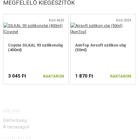
MEGFELELŐ KIEGÉSZÍTŐK
Kód 4625
Kód 2024
Coyote SILKAL 93 szilikonolaj
AimTop Airsoft szilikon olaj
(400ml)
(50ml)
3 045 Ft
1 870 Ft
RAKTÁRON
RAKTÁRON
RÓLUNK
Elérhetőség
A társaságról