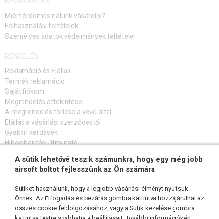
BEVÁSÁRLÁS
Miért érdemes nálunk vásárolni?
Felhasználási feltételek
Személyes adatok védelmények feltételei
RENDELÉS
Reklamáció és Elállás
Termék reklamáció
Saját fiókom
Megrendelés áttekintése
A megrendelés törlése a vevő által
Elállás a vásárlási szerződéstől
Gyakori kérdések
Hibaelhárítási útmutató
A sütik lehetővé teszik számunkra, hogy egy még jobb
FELIRATKOZÁS HÍRLEVÉLRE
airsoft boltot fejlesszünk az Ön számára
Sütiket használunk, hogy a legjobb vásárlási élményt nyújtsuk
Önnek. Az Elfogadás és bezárás gombra kattintva hozzájárulhat az
összes cookie feldolgozásához, vagy a Sütik kezelése gombra
KÖVESSEN MINKET
kattintva testre szabhatja a beállításait. További információkért