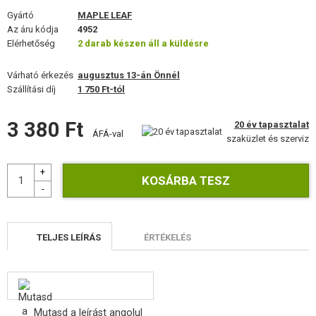
FELSZERELÉS, EGYENRUHA, TOKOK
Gyártó
MAPLE LEAF
Az áru kódja
4952
ÁLCÁZÁS, FESTÉK, SZALAG
Elérhetőség
2 darab készen áll a küldésre
RÁDIÓS, FEJHALLGATÓ, KAMERÁK
Várható érkezés
augusztus 13-án Önnél
Szállítási díj
1 750 Ft-tól
KIEGÉSZÍTŐK, HORDSZÍJAK
3 380 Ft
20 év tapasztalat
ÁFÁ-val
PÓTALKATRÉSZEK FEGYVEREKHEZ
szaküzlet és szerviz
FEGYVER JAVÍTÁS ÉS KARBANTARTÁS
ÖNVÉDELMI FELSZERELÉSEK, KÉPZÉS, KÉSEK
CÉLOK, LŐLAP
TELJES LEÍRÁS
ÉRTÉKELÉS
OUTDOOR, BUSHCRAFT
ÉLELMISZER
Mutasd a leírást angolul