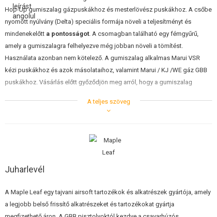
ÉPÍTŐKÉSZLETEK, MODELLEK
Hop-Up gumiszalag gázpuskákhoz és mesterlövész puskákhoz. A csőbe
nyomott nyúlvány (Delta) speciális formája növeli a teljesítményt és
REKLÁM TÁRGYAK
mindenekelőtt
a pontosságot
. A csomagban található egy fémgyűrű,
amely a gumiszalagra felhelyezve még jobban növeli a tömítést.
SÉRÜLT, HASZNÁLT ÁRUK
Használata azonban nem kötelező. A gumiszalag alkalmas Marui VSR
kézi puskákhoz és azok másolataihoz, valamint Marui / KJ /WE gáz GBB
HÍREK
puskákhoz. Vásárlás előtt győződjön meg arról, hogy a gumiszalag
keménysége megfelel-e. Lásd az alábbi táblázatot. A gumiszalag gyártója
KEDVEZMÉNYEK
A teljes szöveg
Maple Leaf / Ra-Tech
ELÉRHETŐSÉG
50° 110 m/s (360 FPS) alatti torkolati sebességű fegyverek esetén
60° 90-120m/s (295-400 FPS) torkolati sebességű fegyvereknél
70° 110-140 m/s (360-460 FPS) torkolati sebességű fegyverek esetén
75° a 130-150 m/s (430-500 FPS) torkolati sebességű fegyverek
esetében
Juharlevél
80° a 150 m/s (500 FPS) feletti torkolati sebességű fegyverek
esetében
A Maple Leaf egy tajvani airsoft tartozékok és alkatrészek gyártója, amely
Értesítés
a legjobb belső frissítő alkatrészeket és tartozékokat gyártja
A hop-up gumiszalag megfelelő működése érdekében a használt csőnek
megfizethető áron. A GBB pisztolyoktól kezdve a csavarhúzós