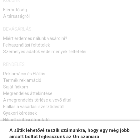
RÓLUNK
Elérhetőség
A társaságról
BEVÁSÁRLÁS
Miért érdemes nálunk vásárolni?
Felhasználási feltételek
Személyes adatok védelmények feltételei
RENDELÉS
Reklamáció és Elállás
Termék reklamáció
Saját fiókom
Megrendelés áttekintése
A megrendelés törlése a vevő által
Elállás a vásárlási szerződéstől
Gyakori kérdések
Hibaelhárítási útmutató
A sütik lehetővé teszik számunkra, hogy egy még jobb
FELIRATKOZÁS HÍRLEVÉLRE
airsoft boltot fejlesszünk az Ön számára