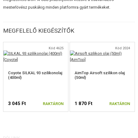
nem szabad, hogy a nyomásnyílásnál híd legyen.
mesterlövész puskákig minden platformra gyárt termékeket.
MEGFELELŐ KIEGÉSZÍTŐK
Kód 4625
Kód 2024
Coyote SILKAL 93 szilikonolaj
AimTop Airsoft szilikon olaj
(400ml)
(50ml)
3 045 Ft
1 870 Ft
RAKTÁRON
RAKTÁRON