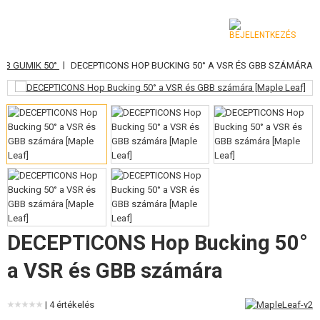
|
BB GUMIK 50°
DECEPTICONS HOP BUCKING 50° A VSR ÉS GBB SZÁMÁRA
KATEGÓRIA
AIRSOFT FEGYVEREK
LÉGFEGYVEREK, CSÚZLIK
GRÁNÁTVETŐK, GRÁNÁTOK
LÖVEDÉK, GÁZ
AKKUMULÁTOROK, TÖLTŐK
DECEPTICONS Hop Bucking 50°
TÁRAK
a VSR és GBB számára
SZEMÜVEGEK, MASZKOK
| 4 értékelés