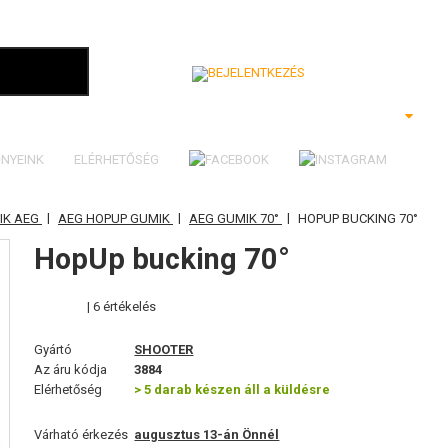
Bejelentkezés
NYEINK
ELÉRHETŐSÉG
|
|
|
IK AEG
AEG HOPUP GUMIK
AEG GUMIK 70°
HOPUP BUCKING 70°
HopUp bucking 70°
| 6 értékelés
Gyártó
SHOOTER
Az áru kódja
3884
Elérhetőség
> 5 darab készen áll a küldésre
Várható érkezés
augusztus 13-án Önnél