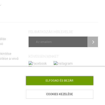
.
FELIRATKOZÁS HÍRLEVÉLRE
állás
ió
ekintése
KÖVESSEN MINKET
rlése a vevő
si szerződéstől
tmutató
ELFOGAD ÉS BEZÁR
COOKIES KEZELÉSE
AirsoftPro.hu © 2026