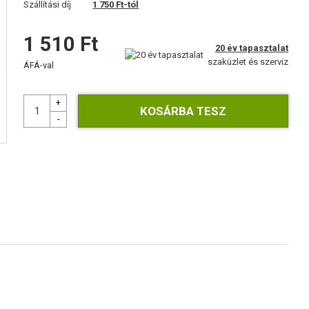
Szállítási díj
1 750 Ft-tól
1 510 Ft
20 év tapasztalat
szaküzlet és szerviz
ÁFÁ-val