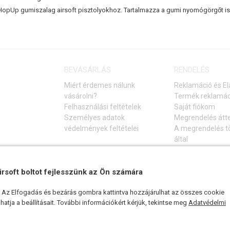
HopUp gumiszalag airsoft pisztolyokhoz. Tartalmazza a gumi nyomógörgőt is
BEVÁSÁRLÁS
RENDELÉS
Miért érdemes nálunk
Reklamáció és El
vásárolni?
Termék reklamác
Felhasználási feltételek
Saját fiókom
Személyes adatok
Megrendelés átt
védelmények feltételei
A megrendelés tö
által
Elállás a vásárlá
Gyakori kérdések
Hibaelhárítási ú
irsoft boltot fejlesszünk az Ön számára
k. Az Elfogadás és bezárás gombra kattintva hozzájárulhat az összes cookie
atja a beállításait. További információkért kérjük, tekintse meg
Adatvédelmi