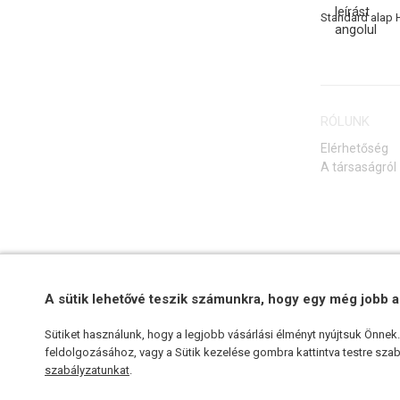
Standard alap 
RÓLUNK
Elérhetőség
A társaságról
A sütik lehetővé teszik számunkra, hogy egy még jobb a
Sütiket használunk, hogy a legjobb vásárlási élményt nyújtsuk Önne
feldolgozásához, vagy a Sütik kezelése gombra kattintva testre szabh
szabályzatunkat
.