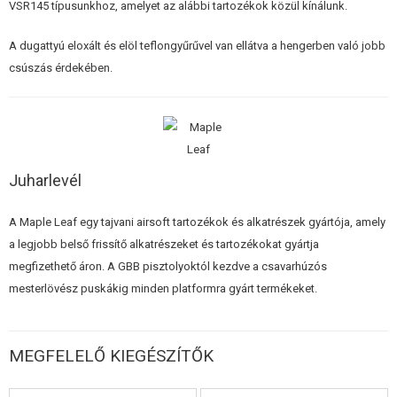
VSR145 típusunkhoz, amelyet az alábbi tartozékok közül kínálunk.
ÉPÍTŐKÉSZLETEK, MODELLEK
A dugattyú eloxált és elöl teflongyűrűvel van ellátva a hengerben való jobb
REKLÁM TÁRGYAK
csúszás érdekében.
SÉRÜLT, HASZNÁLT ÁRUK
HÍREK
Juharlevél
KEDVEZMÉNYEK
A Maple Leaf egy tajvani airsoft tartozékok és alkatrészek gyártója, amely
ELÉRHETŐSÉG
a legjobb belső frissítő alkatrészeket és tartozékokat gyártja
megfizethető áron. A GBB pisztolyoktól kezdve a csavarhúzós
mesterlövész puskákig minden platformra gyárt termékeket.
MEGFELELŐ KIEGÉSZÍTŐK