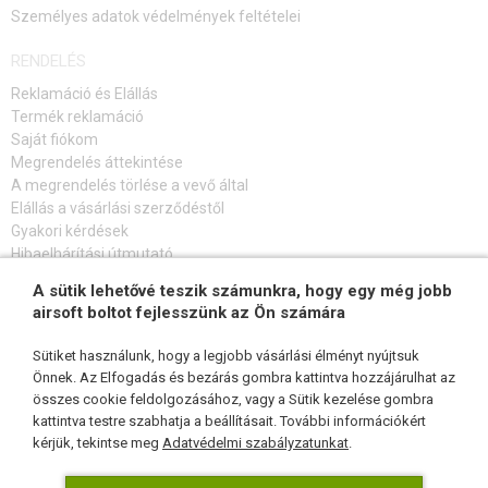
Személyes adatok védelmények feltételei
RENDELÉS
Reklamáció és Elállás
Termék reklamáció
Saját fiókom
Megrendelés áttekintése
A megrendelés törlése a vevő által
Elállás a vásárlási szerződéstől
Gyakori kérdések
Hibaelhárítási útmutató
A sütik lehetővé teszik számunkra, hogy egy még jobb
FELIRATKOZÁS HÍRLEVÉLRE
airsoft boltot fejlesszünk az Ön számára
Sütiket használunk, hogy a legjobb vásárlási élményt nyújtsuk
Önnek. Az Elfogadás és bezárás gombra kattintva hozzájárulhat az
összes cookie feldolgozásához, vagy a Sütik kezelése gombra
KÖVESSEN MINKET
kattintva testre szabhatja a beállításait. További információkért
kérjük, tekintse meg
Adatvédelmi szabályzatunkat
.