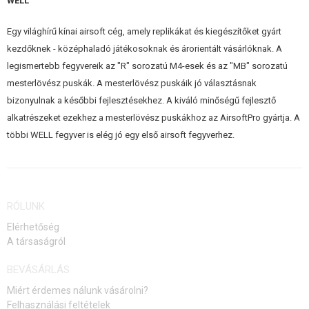
WELL
ÉPÍTŐKÉSZLETEK, MODELLEK
Egy világhírű kínai airsoft cég, amely replikákat és kiegészítőket gyárt
REKLÁM TÁRGYAK
kezdőknek - középhaladó játékosoknak és árorientált vásárlóknak. A
legismertebb fegyvereik az "R" sorozatú M4-esek és az "MB" sorozatú
SÉRÜLT, HASZNÁLT ÁRUK
mesterlövész puskák. A mesterlövész puskáik jó választásnak
bizonyulnak a későbbi fejlesztésekhez. A kiváló minőségű fejlesztő
HÍREK
alkatrészeket ezekhez a mesterlövész puskákhoz az AirsoftPro gyártja. A
többi WELL fegyver is elég jó egy első airsoft fegyverhez.
KEDVEZMÉNYEK
ELÉRHETŐSÉG
RÓLUNK
Elérhetőség
A társaságról
BEVÁSÁRLÁS
Miért érdemes nálunk vásárolni?
Felhasználási feltételek