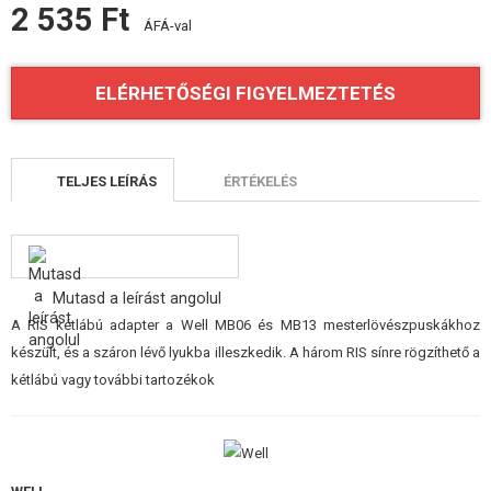
2 535 Ft
FELSZERELÉS, EGYENRUHA, TOKOK
ÁFÁ-val
ÁLCÁZÁS, FESTÉK, SZALAG
ELÉRHETŐSÉGI FIGYELMEZTETÉS
RÁDIÓS, FEJHALLGATÓ, KAMERÁK
KIEGÉSZÍTŐK, HORDSZÍJAK
TELJES LEÍRÁS
ÉRTÉKELÉS
PÓTALKATRÉSZEK FEGYVEREKHEZ
FEGYVER JAVÍTÁS ÉS KARBANTARTÁS
Mutasd a leírást angolul
ÖNVÉDELMI FELSZERELÉSEK, KÉPZÉS, KÉSEK
A RIS kétlábú adapter a Well MB06 és MB13 mesterlövészpuskákhoz
készült, és a száron lévő lyukba illeszkedik. A három RIS sínre rögzíthető a
CÉLOK, LŐLAP
kétlábú vagy további tartozékok
OUTDOOR, BUSHCRAFT
ÉLELMISZER