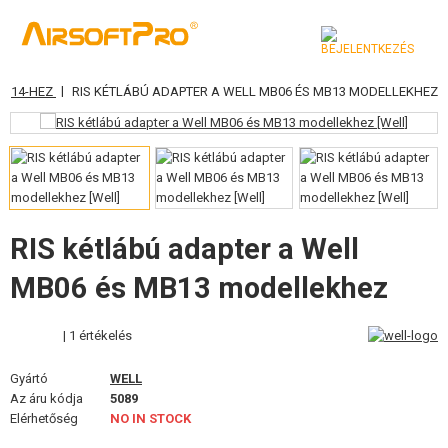
|
,8,14-HEZ
RIS KÉTLÁBÚ ADAPTER A WELL MB06 ÉS MB13 MODELLEKHEZ
KATEGÓRIA
AIRSOFT FEGYVEREK
LÉGFEGYVEREK, CSÚZLIK
GRÁNÁTVETŐK, GRÁNÁTOK
RIS kétlábú adapter a Well
MB06 és MB13 modellekhez
LÖVEDÉK, GÁZ
AKKUMULÁTOROK, TÖLTŐK
| 1 értékelés
TÁRAK
Gyártó
WELL
Az áru kódja
5089
SZEMÜVEGEK, MASZKOK
Elérhetőség
NO IN STOCK