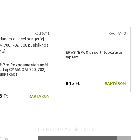
Kód 6711
Kód 15143
EPeS "EPeS airsoft" tépőzáras
tapasz
ftPro Rozsdamentes acél
rfej CYMA CM.700, 702,
puskákhoz
845 Ft
RAKTÁRON
5 Ft
RAKTÁRON
FELIRATKOZÁS HÍRLEVÉLRE
állás