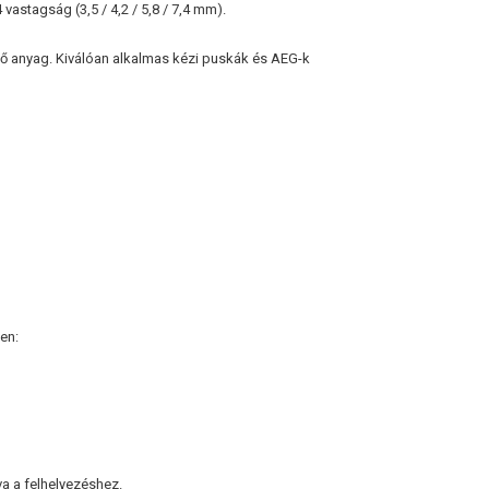
 vastagság (3,5 / 4,2 / 5,8 / 7,4 mm).
lő anyag. Kiválóan alkalmas kézi puskák és AEG-k
:
en:
a a felhelyezéshez.