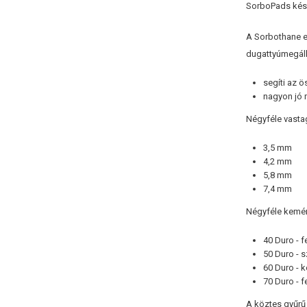
SorboPads kés
A Sorbothane e
dugattyúmegállí
segíti az 
nagyon jó 
Négyféle vasta
3,5 mm
4,2 mm
5,8 mm
7,4 mm
Négyféle kemén
40 Duro - f
50 Duro - s
60 Duro - 
70 Duro - f
A köztes gyűrű