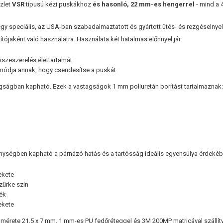
zlet
VSR
típusú kézi puskákhoz
és hasonló, 22 mm-es hengerrel
- mind a 4
gy speciális, az USA-ban szabadalmaztatott és gyártott ütés- és rezgéselnye
tójaként való használatra. Használata két hatalmas előnnyel jár:
összeszerelés élettartamát
módja annak, hogy csendesítse a puskát
gságban kapható. Ezek a vastagságok 1 mm poliuretán borítást tartalmaznak
ységben kapható a párnázó hatás és a tartósság ideális egyensúlya érdekéb
ekete
zürke szín
kék
ekete
 mérete 21,5 x 7 mm. 1 mm-es PU fedőréteggel és 3M 200MP matricával szállítv