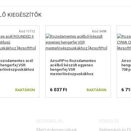
Ő KIEGÉSZÍTŐK
Kód 11112
Kód 5498
 Rozsdamentes acél
AirsoftPro Rozsdamentes
Airso
 hengerfej VSR
acélból készült egyenes
henge
terlövészpuskákhoz
hengerfej VSR
708 
mesterlövészpuskákhoz
6 037 Ft
6 71
RAKTÁRON
RAKTÁRON
BEVÁSÁRLÁS
RENDELÉS
Miért érdemes nálunk
Reklamáció és El