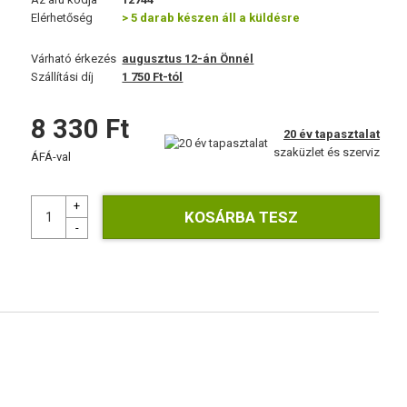
Elérhetőség
> 5 darab készen áll a küldésre
Várható érkezés
augusztus 12-án Önnél
Szállítási díj
1 750 Ft-tól
8 330 Ft
20 év tapasztalat
szaküzlet és szerviz
ÁFÁ-val