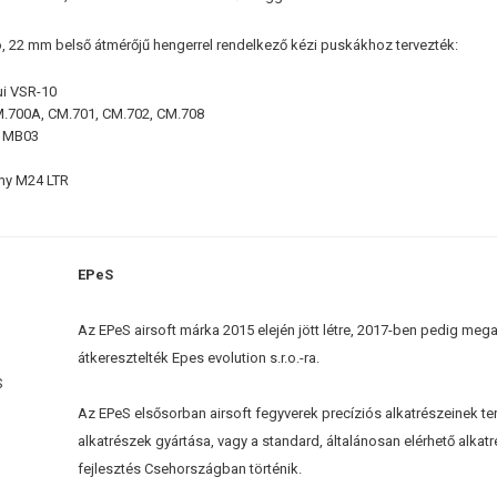
, 22 mm belső átmérőjű hengerrel rendelkező kézi puskákhoz tervezték:
ui VSR-10
.700A, CM.701, CM.702, CM.708
 MB03
my M24 LTR
EPeS
Az EPeS airsoft márka 2015 elején jött létre, 2017-ben pedig me
átkeresztelték Epes evolution s.r.o.-ra.
Az EPeS elsősorban airsoft fegyverek precíziós alkatrészeinek ter
alkatrészek gyártása, vagy a standard, általánosan elérhető alkat
fejlesztés Csehországban történik.