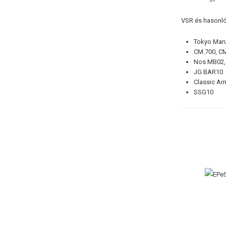
VSR és hasonló
Tokyo Mar
CM.700, CM
Nos MB02,
JG BAR10
Classic Ar
SSG10