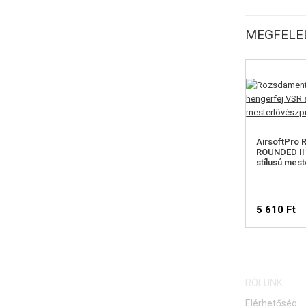
MEGFELEL
AirsoftPro
ROUNDED II
stílusú mes
5 610 Ft
RÓLUNK
Elérhetőség