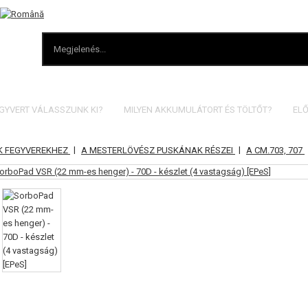
EGYVERT VÁLASSZUNK KI?
MILYEN AKKUMULÁTORT ÉS TÖLTŐT?
ELŐ
|
|
K FEGYVEREKHEZ
A MESTERLÖVÉSZ PUSKÁNAK RÉSZEI
A CM.703, 707