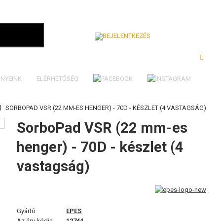
Bejelentkezés
NYEINK
ELÉRHETŐSÉG
|
SORBOPAD VSR (22 MM-ES HENGER) - 70D - KÉSZLET (4 VASTAGSÁG)
SorboPad VSR (22 mm-es
henger) - 70D - készlet (4
vastagság)
Gyártó
EPES
Az áru kódja
12744