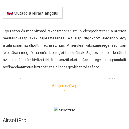
ÉPÍTŐKÉSZLETEK, MODELLEK
Mutasd a leírást angolul
REKLÁM TÁRGYAK
SÉRÜLT, HASZNÁLT ÁRUK
Egy tartós és megbízható ravaszmechanizmus elengedhetetlen a sikeres
mesterlövészpuskák fejlesztéséhez. Az alap rugókhoz elegendő egy
HÍREK
általánosan szállított mechanizmus. A sérülés valószínűsége azonban
jelentősen megnő, ha erősebb rugót használnak. Sajnos ez nem kerüli el
KEDVEZMÉNYEK
az olcsó fémötvözetekből készülteket. Csak egy megmunkált
acélmechanizmus biztosíthatja a legnagyobb tartósságot.
ELÉRHETŐSÉG
Az AirsoftPro CNC ravaszmechanizmusa egy más modellekben is
A teljes szöveg
használt, bevált konstrukciót használ. A cél egy rendkívül tartós
ravaszmechanizmus létrehozása volt, amely még a legerősebb rugók
használata esetén sem hibásodik meg. Ezért alumíniumötvözet és edzett
acél alkatrészek kombinációjával készült.
AirsoftPro
Az alábbiakban az alapvető jellemzőket ismertetjük: