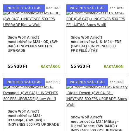
dugattyús hengerre, mind az AirsoftPro megerősített frissítő alkatrészekre
használható
INGYENES SZÁLLÍTÁS
Kód 1646
INGYENES SZÁLLÍTÁS
Kód 1890
Snow Wolf Airsoft
Snow Wolf Airsoft
mesterlövész M24 - OD, (SW-
mesterlövész U.S. M24 - FDE
04G) + INGYENES 500 FPS
(SW-04T) + INGYENES 500
UPGRADE
FPS FELÚJÍTÁS
55 930 Ft
55 930 Ft
RAKTÁRON
RAKTÁRON
INGYENES SZÁLLÍTÁS
Kód 2715
INGYENES SZÁLLÍTÁS
Kód 5643
VÁLASSZON A VARIÁCIÓKBÓL
VÁLASSZON A VARIÁCIÓKBÓL
Jogi nyilatkozat: Ez a termék vagy részleges műszaki
megoldások szerzői jogi védelem alatt állnak a másolás
Snow Wolf Airsoft
mesterlövész M24 -
Snow Wolf Airsoft
ellen!
Dzsungel, (SW-04S) +
mesterlövész M24 Military -
INGYENES 500 FPS UPGRADE
Digital Desert, (SW-04JC) +
INGYENES 500 FPS UPGRADE