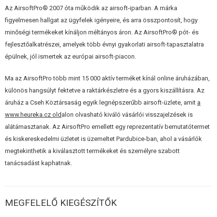
Az AirsoftPro® 2007 óta működik az airsoft-iparban. A márka
A test precíziós CNC-gépeken megmunkálással készült,
könnyű, de tartós 6061-T6 alumíniumötvözetből.
figyelmesen hallgat az ügyfelek igényeire, és arra összpontosít, hogy
Alumínium alkatrészek kiváló minőségű eloxált felülettel.
minőségi termékeket kínáljon méltányos áron. Az AirsoftPro® pót- és
A dugattyútartó, a kar és a rúd acélból készült, HRC48-55
fejlesztőalkatrészei, amelyek több évnyi gyakorlati airsoft-tapasztalatra
keménységűre edzett.
épülnek, jól ismertek az európai airsoft-piacon.
A ravasz felső része golyóscsapágyazott a simább
ravaszhúzás érdekében.
A belső részek fülei rozsdamentes acélból készültek.
Ma az AirsoftPro több mint 15 000 aktív terméket kínál online áruházában,
Egy pár dupla csavarrugó megbízhatóan visszavezeti a zárat a
különös hangsúlyt fektetve a raktárkészletre és a gyors kiszállításra. Az
kiindulási helyzetbe.
áruház a Cseh Köztársaság egyik legnépszerűbb airsoft-üzlete, amit
a
20 különálló részből áll.
www.heureka.cz old
M190-es rugókon tesztelve.
alon olvasható kiváló vásárlói visszajelzések is
Egyszerű telepítés két perc alatt
alátámasztanak. Az AirsoftPro emellett egy reprezentatív bemutatótermet
A mechanizmus lehetővé teszi a puska eredeti biztosítékának
és kiskereskedelmi üzletet is üzemeltet Pardubice-ban, ahol a vásárlók
használatát
megtekinthetik a kiválasztott termékeket és személyre szabott
Pótalkatrészek elérhetősége a gyártótól Airsoftpro
(kérésre)
tanácsadást kaphatnak.
Teljesen Csehországban tervezték és szerelték össze. A gyártó
részleges műszaki megoldásai védettek!
Ez a kiváló minőségű ravaszmechanizmus az
SW (Snow Wolf) M24 és
MEGFELELŐ KIEGÉSZÍTŐK
CYMA M24 (CM.702
) mesterlövészpuskákhoz készült. Mind az eredeti