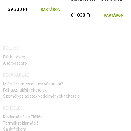
59 330 Ft
RAKTÁRON
61 030 Ft
RAKTÁRON
VÁLASSZON A VARIÁCIÓKBÓL
VÁLASSZON A VARIÁCIÓKBÓL
RÓLUNK
Elérhetőség
A társaságról
BEVÁSÁRLÁS
Miért érdemes nálunk vásárolni?
Felhasználási feltételek
Személyes adatok védelmények feltételei
RENDELÉS
Reklamáció és Elállás
Termék reklamáció
Saját fiókom