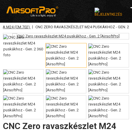
|
MA M24 (CM.702)
CNC ZERO RAVASZKÉSZLET M24 PUSKÁKHOZ - GEN. 2
KATEGÓRIA
AIRSOFT FEGYVEREK
LÉGFEGYVEREK, CSÚZLIK
GRÁNÁTVETŐK, GRÁNÁTOK
LÖVEDÉK, GÁZ
AKKUMULÁTOROK, TÖLTŐK
TÁRAK
SZEMÜVEGEK, MASZKOK
CNC Zero ravaszkészlet M24