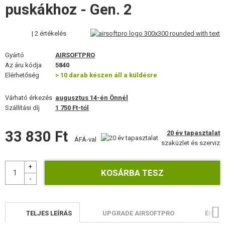
puskákhoz - Gen. 2
FELSZERELÉS, EGYENRUHA, TOKOK
ÁLCÁZÁS, FESTÉK, SZALAG
| 2 értékelés
RÁDIÓS, FEJHALLGATÓ, KAMERÁK
Gyártó
AIRSOFTPRO
Az áru kódja
5840
KIEGÉSZÍTŐK, HORDSZÍJAK
Elérhetőség
> 10 darab készen áll a küldésre
PÓTALKATRÉSZEK FEGYVEREKHEZ
Várható érkezés
augusztus 14-én Önnél
Szállítási díj
1 750 Ft-tól
FEGYVER JAVÍTÁS ÉS KARBANTARTÁS
33 830 Ft
20 év tapasztalat
ÁFÁ-val
ÖNVÉDELMI FELSZERELÉSEK, KÉPZÉS, KÉSEK
szaküzlet és szerviz
CÉLOK, LŐLAP
OUTDOOR, BUSHCRAFT
ÉLELMISZER
TELJES LEÍRÁS
UPGRADE AIRSOFTPRO
ÉRTÉK