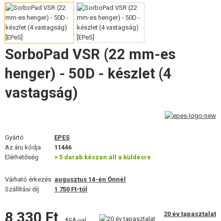
FELSZERELÉS, EGYENRUHA, TOKOK
ÁLCÁZÁS, FESTÉK, SZALAG
SorboPad VSR (22 mm-es
RÁDIÓS, FEJHALLGATÓ, KAMERÁK
henger) - 50D - készlet (4
KIEGÉSZÍTŐK, HORDSZÍJAK
vastagság)
PÓTALKATRÉSZEK FEGYVEREKHEZ
FEGYVER JAVÍTÁS ÉS KARBANTARTÁS
Gyártó
EPES
ÖNVÉDELMI FELSZERELÉSEK, KÉPZÉS, KÉSEK
Az áru kódja
11446
Elérhetőség
> 5 darab készen áll a küldésre
CÉLOK, LŐLAP
Várható érkezés
augusztus 14-én Önnél
OUTDOOR, BUSHCRAFT
Szállítási díj
1 750 Ft-tól
ÉLELMISZER
8 330 Ft
20 év tapasztalat
ÁFÁ-val