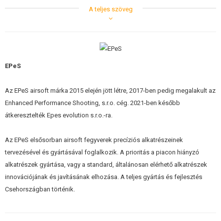
segíti az összeszerelés élettartamát
A teljes szöveg
nagyon jó módja annak, hogy csendesítse a puskát
Négyféle vastagságban kapható. Ezek a vastagságok 1 mm poliuretán
borítást tartalmaznak:
EPeS
3,5 mm
4,2 mm
5,8 mm
Az EPeS airsoft márka 2015 elején jött létre, 2017-ben pedig megalakult az
7,4 mm
Enhanced Performance Shooting, s.r.o. cég. 2021-ben később
Négyféle keménységben kapható a párnázó hatás és a tartósság ideális
átkeresztelték Epes evolution s.r.o.-ra.
egyensúlya érdekében:
Az EPeS elsősorban airsoft fegyverek precíziós alkatrészeinek
40 Duro - fekete
tervezésével és gyártásával foglalkozik. A prioritás a piacon hiányzó
50 Duro - szürke szín
alkatrészek gyártása, vagy a standard, általánosan elérhető alkatrészek
60 Duro - kék
70 Duro - fekete
innovációjának és javításának elhozása. A teljes gyártás és fejlesztés
Csehországban történik.
A köztes gyűrű mérete 21,5 x 7 mm. 1 mm-es PU fedőréteggel és 3M
200MP matricával szállítva a felhelyezéshez.