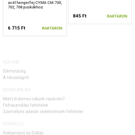
acél hengerfej CYMA CM.700,
702, 708 puskákhoz
845 Ft
RAKTÁRON
6 715 Ft
RAKTÁRON
RÓLUNK
Elérhetőség
A társaságról
BEVÁSÁRLÁS
Miért érdemes nálunk vásárolni?
Felhasználási feltételek
Személyes adatok védelmények feltételei
RENDELÉS
Reklamáció és Elállás