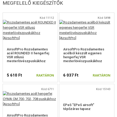
MEGFELELŐ KIEGÉSZÍTŐK
VSR és hasonló, 22 mm belső átmérőjű hengerrel rendelkező kézi
puskákhoz tervezték:
Kód 11112
Kód 5498
Tokyo Marui VSR-10
CM.700, CM.700A, CM.701, CM.702, CM.708
Nos MB02, MB03
JG BAR10
Classic Army M24 LTR
SSG10
AirsoftPro Rozsdamentes
AirsoftPro Rozsdamentes
acél ROUNDED II hengerfej
acélból készült egyenes
VSR stílusú
hengerfej VSR
mesterlövészpuskákhoz
mesterlövészpuskákhoz
5 610 Ft
6 037 Ft
RAKTÁRON
RAKTÁRON
Kód 6711
Kód 15143
EPeS "EPeS airsoft"
tépőzáras tapasz
AirsoftPro Rozsdamentes