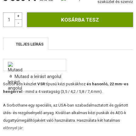
szaküzlet és szerviz
ÉPÍTŐKÉSZLETEK, MODELLEK
REKLÁM TÁRGYAK
SÉRÜLT, HASZNÁLT ÁRUK
TELJES LEÍRÁS
HÍREK
KEDVEZMÉNYEK
Mutasd a leírást angolul
ELÉRHETŐSÉG
SorboPads készlet
VSR
típusú kézi puskákhoz
és hasonló, 22 mm-es
hengerrel
- mind a 4 vastagság (3,5 / 4,2 / 5,8 / 7,4 mm).
A Sorbothane egy speciális, az USA-ban szabadalmaztatott és gyártott
ütés- és rezgéselnyelő anyag. Kiválóan alkalmas kézi puskák és AEG-k
dugattyúmegállítójaként való használatra. Használata két hatalmas
előnnyel jár: