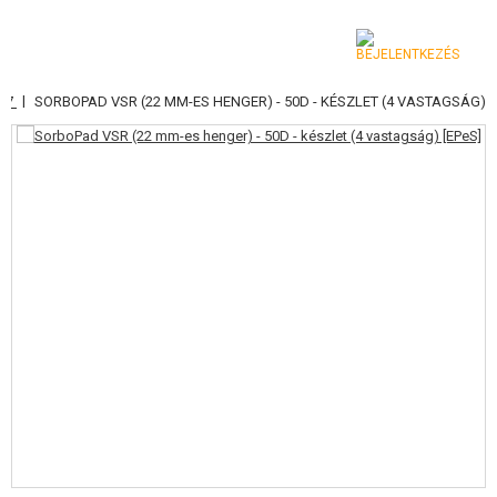
|
707
SORBOPAD VSR (22 MM-ES HENGER) - 50D - KÉSZLET (4 VASTAGSÁG)
KATEGÓRIA
AIRSOFT FEGYVEREK
LÉGFEGYVEREK, CSÚZLIK
GRÁNÁTVETŐK, GRÁNÁTOK
LÖVEDÉK, GÁZ
AKKUMULÁTOROK, TÖLTŐK
TÁRAK
SZEMÜVEGEK, MASZKOK