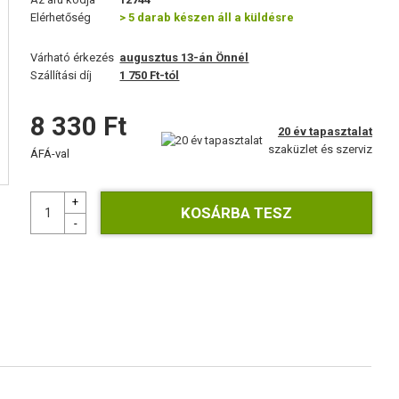
Elérhetőség
> 5 darab készen áll a küldésre
Várható érkezés
augusztus 13-án Önnél
Szállítási díj
1 750 Ft-tól
8 330 Ft
20 év tapasztalat
szaküzlet és szerviz
ÁFÁ-val