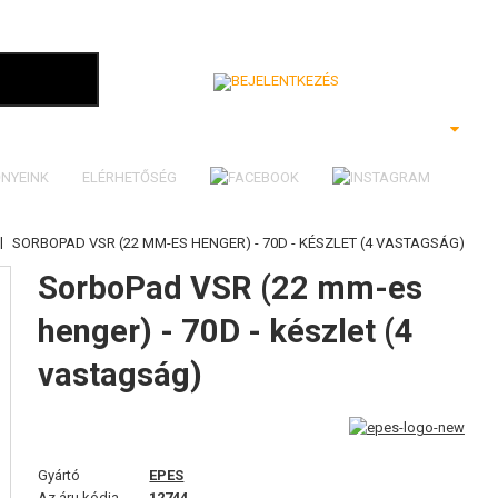
Bejelentkezés
NYEINK
ELÉRHETŐSÉG
|
SORBOPAD VSR (22 MM-ES HENGER) - 70D - KÉSZLET (4 VASTAGSÁG)
SorboPad VSR (22 mm-es
henger) - 70D - készlet (4
vastagság)
Gyártó
EPES
Az áru kódja
12744