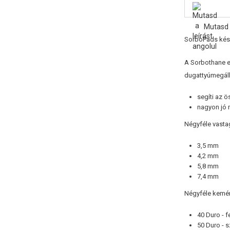
Mutasd 
SorboPads kés
A Sorbothane e
dugattyúmegállí
segíti az 
nagyon jó 
Négyféle vasta
3,5 mm
4,2 mm
5,8 mm
7,4 mm
Négyféle kemén
40 Duro - f
50 Duro - s