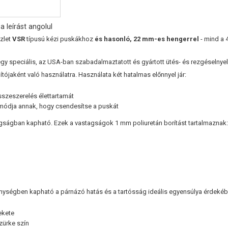
a leírást angolul
zlet
VSR
típusú kézi puskákhoz
és hasonló, 22 mm-es hengerrel
- mind a 4
gy speciális, az USA-ban szabadalmaztatott és gyártott ütés- és rezgéselnye
tójaként való használatra. Használata két hatalmas előnnyel jár:
összeszerelés élettartamát
módja annak, hogy csendesítse a puskát
gságban kapható. Ezek a vastagságok 1 mm poliuretán borítást tartalmaznak
ységben kapható a párnázó hatás és a tartósság ideális egyensúlya érdekéb
ekete
zürke szín