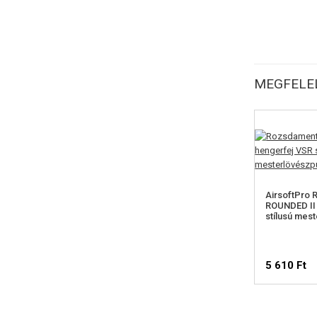
MEGFELEL
AirsoftPro
ROUNDED II
stílusú mes
5 610 Ft