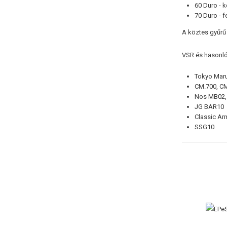
60 Duro - 
70 Duro - f
A köztes gyűrű
VSR és hasonló
Tokyo Mar
CM.700, CM
Nos MB02,
JG BAR10
Classic Ar
SSG10