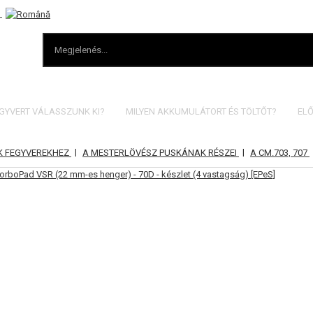
EGYVERT VÁLASSZUNK KI?
MILYEN AKKUMULÁTORT ÉS TÖLTŐT?
ELŐ
|
|
K FEGYVEREKHEZ
A MESTERLÖVÉSZ PUSKÁNAK RÉSZEI
A CM.703, 707