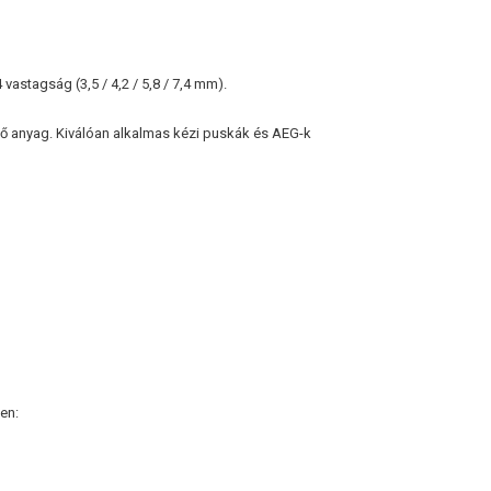
 vastagság (3,5 / 4,2 / 5,8 / 7,4 mm).
lő anyag. Kiválóan alkalmas kézi puskák és AEG-k
:
en: