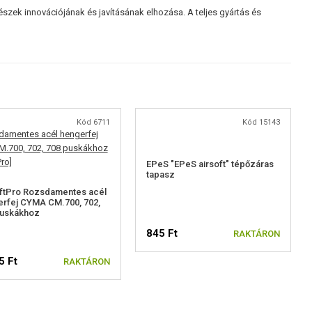
részek innovációjának és javításának elhozása. A teljes gyártás és
Kód 6711
Kód 15143
EPeS "EPeS airsoft" tépőzáras
tapasz
ftPro Rozsdamentes acél
rfej CYMA CM.700, 702,
puskákhoz
845 Ft
RAKTÁRON
5 Ft
RAKTÁRON