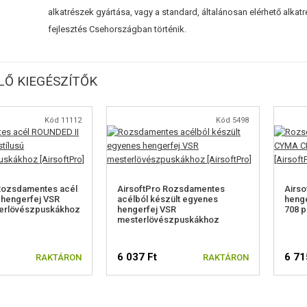
alkatrészek gyártása, vagy a standard, általánosan elérhető alkat
fejlesztés Csehországban történik.
Ő KIEGÉSZÍTŐK
Kód 11112
Kód 5498
 Rozsdamentes acél
AirsoftPro Rozsdamentes
Airso
 hengerfej VSR
acélból készült egyenes
henge
terlövészpuskákhoz
hengerfej VSR
708 
mesterlövészpuskákhoz
6 037 Ft
6 71
RAKTÁRON
RAKTÁRON