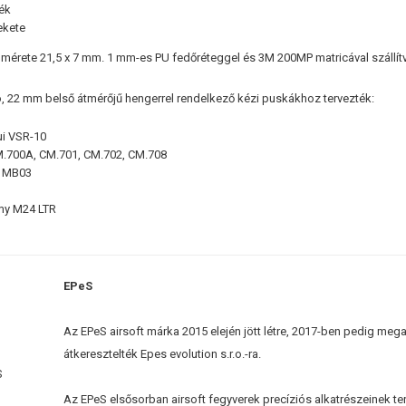
kék
ekete
 mérete 21,5 x 7 mm. 1 mm-es PU fedőréteggel és 3M 200MP matricával szállítv
, 22 mm belső átmérőjű hengerrel rendelkező kézi puskákhoz tervezték:
ui VSR-10
.700A, CM.701, CM.702, CM.708
 MB03
my M24 LTR
EPeS
Az EPeS airsoft márka 2015 elején jött létre, 2017-ben pedig me
átkeresztelték Epes evolution s.r.o.-ra.
Az EPeS elsősorban airsoft fegyverek precíziós alkatrészeinek ter