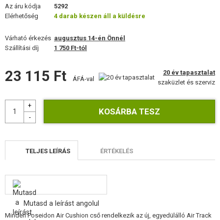
FELSZERELÉS, EGYENRUHA, TOKOK
Az áru kódja
5292
Elérhetőség
4 darab készen áll a küldésre
ÁLCÁZÁS, FESTÉK, SZALAG
Várható érkezés
augusztus 14-én Önnél
Szállítási díj
1 750 Ft-tól
RÁDIÓS, FEJHALLGATÓ, KAMERÁK
23 115 Ft
KIEGÉSZÍTŐK, HORDSZÍJAK
20 év tapasztalat
ÁFÁ-val
szaküzlet és szerviz
PÓTALKATRÉSZEK FEGYVEREKHEZ
FEGYVER JAVÍTÁS ÉS KARBANTARTÁS
ÖNVÉDELMI FELSZERELÉSEK, KÉPZÉS, KÉSEK
TELJES LEÍRÁS
ÉRTÉKELÉS
CÉLOK, LŐLAP
OUTDOOR, BUSHCRAFT
Mutasd a leírást angolul
ÉLELMISZER
Minden Poseidon Air Cushion cső rendelkezik az új, egyedülálló Air Track