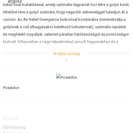
ÉPÍTŐKÉSZLETEK, MODELLEK
belső furat kialakítással, amely optimális légpárnát hoz létre a golyó körül,
lehetővé téve a golyó számára, hogy nagyobb sebességgel haladjon át a
REKLÁM TÁRGYAK
csövön. Az Air Relief Divergence funkcióval kombinálva (minimalizálja a
golyónak a cső elhagyásakor keletkező turbulenciát), optimális repülést
SÉRÜLT, HASZNÁLT ÁRUK
és megfelelő röppályát, valamint páratlan hatótávolságot és pontosságot
biztosít. Kifejezetten a nagy teljesítményű airsoft fegyverekhez és a
HÍREK
legjobbat igénylő játékosokhoz tervezték.
A teljes szöveg
KEDVEZMÉNYEK
Ez a második generáció is hoz egy fejlesztést, ahol a cső végén lévő
légcsatornát eltávolították, és a cső megnövelt belső átmérőjével
ELÉRHETŐSÉG
helyettesítették. A csőnek így dupla belső átmérője van - 6,05 mm a
hossza nagy részén, a tűzgyorsaság (a golyó körüli szorítás) és a
Poseidon
pontosság optimális aránya érdekében. A cső végét ezután jelentősen
megnövelték, hogy stabilizálják a golyó körüli levegőt, ami még
pontosabbá és stabilabbá teszi a golyót
RÓLUNK
Kompatibilis a klasszikus AEG elektromos fegyverekkel
Nagy teljesítményű airsoft fegyverekhez tervezték
Elérhetőség
Az Air Relief Divergence technológia minimalizálja a légörvényeket,