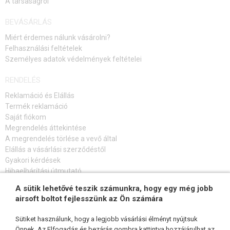
A társaságról
amikor a BB elhagyja a csövet
Szabadalmaztatott Air Cushion technológia és dupla belső átmérő a
BEVÁSÁRLÁS
rendkívüli pontosság és hatótávolság érdekében
Miért érdemes nálunk vásárolni?
CNC-gépeken réz-mangán ötvözetből gyártják
Felhasználási feltételek
A cső nikkelezett a lehető legnagyobb keménység és felületi simaság
Személyes adatok védelmények feltételei
érdekében
RENDELÉS
Reklamáció és Elállás
Termék reklamáció
Saját fiókom
Megrendelés áttekintése
A megrendelés törlése a vevő által
Elállás a vásárlási szerződéstől
Gyakori kérdések
Hibaelhárítási útmutató
A sütik lehetővé teszik számunkra, hogy egy még jobb
FELIRATKOZÁS HÍRLEVÉLRE
airsoft boltot fejlesszünk az Ön számára
Sütiket használunk, hogy a legjobb vásárlási élményt nyújtsuk
Önnek. Az Elfogadás és bezárás gombra kattintva hozzájárulhat az