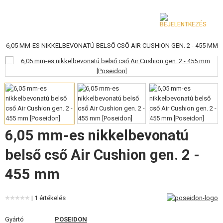
|
6,05 MM-ES NIKKELBEVONATÚ BELSŐ CSŐ AIR CUSHION GEN. 2 - 455 MM
KATEGÓRIA
AIRSOFT FEGYVEREK
LÉGFEGYVEREK, CSÚZLIK
GRÁNÁTVETŐK, GRÁNÁTOK
6,05 mm-es nikkelbevonatú
LÖVEDÉK, GÁZ
belső cső Air Cushion gen. 2 -
AKKUMULÁTOROK, TÖLTŐK
455 mm
TÁRAK
| 1 értékelés
SZEMÜVEGEK, MASZKOK
Gyártó
POSEIDON