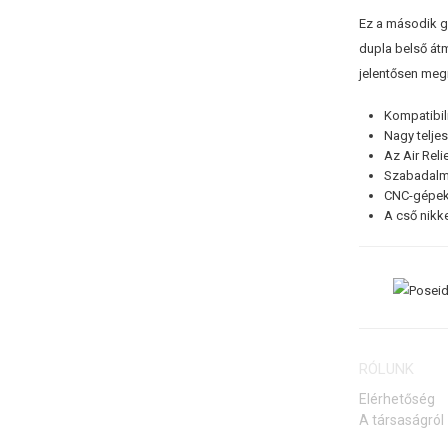
Ez a második ge
dupla belső átm
jelentősen megn
Kompatibil
Nagy telje
Az Air Reli
Szabadalma
CNC-gépeke
A cső nikk
RÓLUNK
Elérhetőség
A társaságról