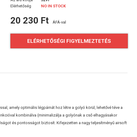
Elérhetőség
NO IN STOCK
20 230 Ft
ÁFÁ-val
ELÉRHETŐSÉGI FIGYELMEZTETÉS
ssal, amely optimális légpárnát hoz létre a golyó körül, lehetővé téve a
nkcióval kombinálva (minimalizálja a golyónak a cső elhagyásakor
lságot és pontosságot biztosít. Kifejezetten a nagy teljesítményű airsoft