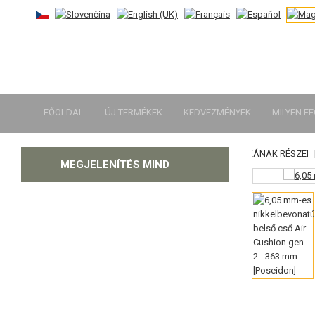
FŐOLDAL
ÚJ TERMÉKEK
KEDVEZMÉNYEK
MILYEN F
|
PÓTALKATRÉSZEK FEGYVEREKHEZ
A MESTERLÖVÉSZ PUSKÁNAK RÉSZEI
KATEGÓRIA
MEGJELENÍTÉS MIND