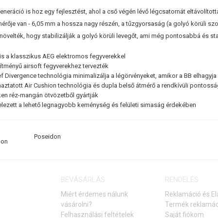
neráció is hoz egy fejlesztést, ahol a cső végén lévő légcsatornát eltávolított
érője van - 6,05 mm a hossza nagy részén, a tűzgyorsaság (a golyó körüli sz
övelték, hogy stabilizálják a golyó körüli levegőt, ami még pontosabbá és sta
is a klasszikus AEG elektromos fegyverekkel
sítményű airsoft fegyverekhez tervezték
ef Divergence technológia minimalizálja a légörvényeket, amikor a BB elhagyja
ztatott Air Cushion technológia és dupla belső átmérő a rendkívüli pontoss
n réz-mangán ötvözetből gyártják
elezett a lehető legnagyobb keménység és felületi simaság érdekében
Poseidon
BEVÁSÁRLÁS
RENDELÉS
Miért érdemes nálunk
Reklamáció és El
vásárolni?
Termék reklamác
Felhasználási feltételek
Saját fiókom