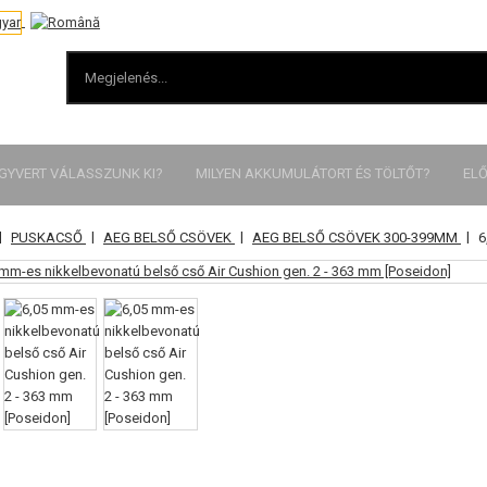
EGYVERT VÁLASSZUNK KI?
MILYEN AKKUMULÁTORT ÉS TÖLTŐT?
ELŐ
|
|
|
|
PUSKACSŐ
AEG BELSŐ CSÖVEK
AEG BELSŐ CSÖVEK 300-399MM
6