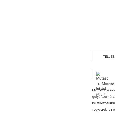
TELJES
Mutasd 
Minden Poseidon
golyó számára,
keletkező turbu
fegyverekhez é