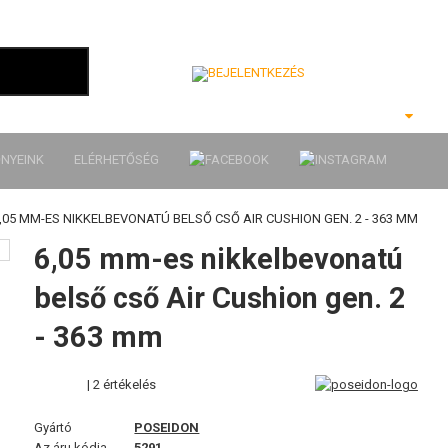
Bejelentkezés
NYEINK
ELÉRHETŐSÉG
,05 MM-ES NIKKELBEVONATÚ BELSŐ CSŐ AIR CUSHION GEN. 2 - 363 MM
6,05 mm-es nikkelbevonatú
belső cső Air Cushion gen. 2
- 363 mm
| 2 értékelés
Gyártó
POSEIDON
Az áru kódja
5291