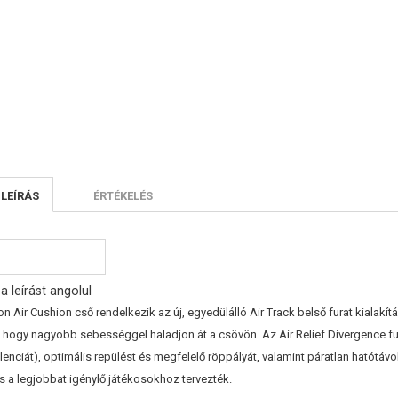
 LEÍRÁS
ÉRTÉKELÉS
a leírást angolul
 Air Cushion cső rendelkezik az új, egyedülálló Air Track belső furat kialakítá
 hogy nagyobb sebességgel haladjon át a csövön. Az Air Relief Divergence fu
lenciát), optimális repülést és megfelelő röppályát, valamint páratlan hatótávo
s a legjobbat igénylő játékosokhoz tervezték.