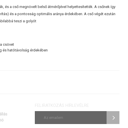
ák, és a cső megnövelt belső átmérőjével helyettesítették. A csőnek így
orítás) és a pontosság optimális aránya érdekében. A cső végét ezután
bilabbá teszi a golyót
 a csövet
ág és hatótávolság érdekében
FELIRATKOZÁS HÍRLEVÉLRE
állás
ió