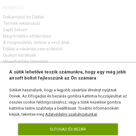
RENDELÉS
Reklamáció és Elállás
Termék reklamáció
Saját fiókom
Megrendelés áttekintése
A megrendelés törlése a vevő által
Elállás a vásárlási szerződéstől
Gyakori kérdések
Hibaelhárítási útmutató
A sütik lehetővé teszik számunkra, hogy egy még jobb
FELIRATKOZÁS HÍRLEVÉLRE
airsoft boltot fejlesszünk az Ön számára
Sütiket használunk, hogy a legjobb vásárlási élményt nyújtsuk
Önnek. Az Elfogadás és bezárás gombra kattintva hozzájárulhat az
összes cookie feldolgozásához, vagy a Sütik kezelése gombra
KÖVESSEN MINKET
kattintva testre szabhatja a beállításait. További információkért
kérjük, tekintse meg
Adatvédelmi szabályzatunkat
.
ELFOGAD ÉS BEZÁR