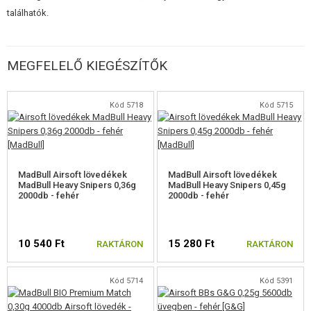
találhatók.
A SW M99-HEZ
A SW SV-98-HEZ
MEGFELELŐ KIEGÉSZÍTŐK
A MESTERLÖVÉSZ PUSKÁINAK RUGÓI
Kód 5718
Kód 5715
PUSKACSŐ
HOP-UP GUMILÖVEDÉKEK
KÖZPONTOSÍTÓ GYŰRŰK
MadBull Airsoft lövedékek
MadBull Airsoft lövedékek
MadBull Heavy Snipers 0,36g
MadBull Heavy Snipers 0,45g
EGYÉB ALKATRÉSZEK MESTERLÖVÉSZ PUSKÁHOZ
2000db - fehér
2000db - fehér
GÁZFEGYVEREK ALKATRÉSZEI
10 540 Ft
15 280 Ft
RAKTÁRON
RAKTÁRON
HPA
FEGYVER JAVÍTÁS ÉS KARBANTARTÁS
Kód 5714
Kód 5391