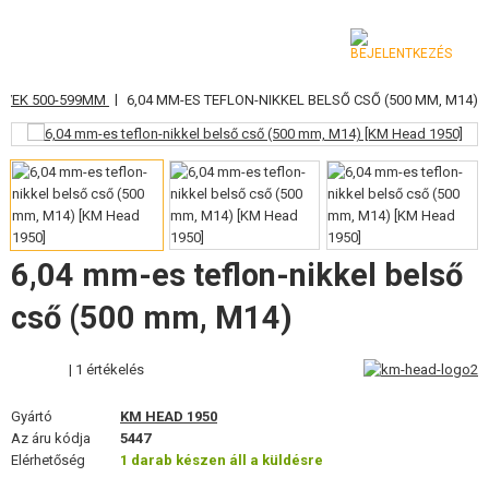
|
ÖVEK 500-599MM
6,04 MM-ES TEFLON-NIKKEL BELSŐ CSŐ (500 MM, M14)
KATEGÓRIA
AIRSOFT FEGYVEREK
LÉGFEGYVEREK, CSÚZLIK
GRÁNÁTVETŐK, GRÁNÁTOK
6,04 mm-es teflon-nikkel belső
LÖVEDÉK, GÁZ
cső (500 mm, M14)
AKKUMULÁTOROK, TÖLTŐK
| 1 értékelés
TÁRAK
Gyártó
KM HEAD 1950
Az áru kódja
5447
SZEMÜVEGEK, MASZKOK
Elérhetőség
1 darab készen áll a küldésre