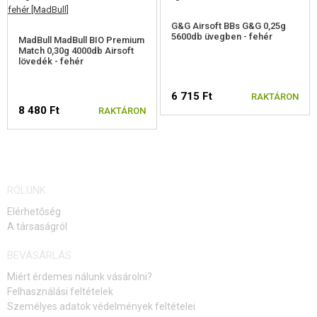
ÖNVÉDELMI FELSZERELÉSEK, KÉPZÉS, KÉSEK
G&G Airsoft BBs G&G 0,25g
CÉLOK, LŐLAP
5600db üvegben - fehér
MadBull MadBull BIO Premium
Match 0,30g 4000db Airsoft
lövedék - fehér
OUTDOOR, BUSHCRAFT
6 715 Ft
ÉLELMISZER
RAKTÁRON
8 480 Ft
RAKTÁRON
ÉPÍTŐKÉSZLETEK, MODELLEK
REKLÁM TÁRGYAK
RÓLUNK
SÉRÜLT, HASZNÁLT ÁRUK
Elérhetőség
HÍREK
A társaságról
BEVÁSÁRLÁS
KEDVEZMÉNYEK
Miért érdemes nálunk vásárolni?
Felhasználási feltételek
ELÉRHETŐSÉG
Személyes adatok védelmények feltételei