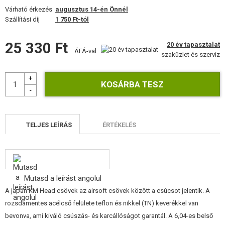
FELSZERELÉS, EGYENRUHA, TOKOK
Várható érkezés
augusztus 14-én Önnél
Szállítási díj
1 750 Ft-tól
ÁLCÁZÁS, FESTÉK, SZALAG
25 330 Ft
20 év tapasztalat
RÁDIÓS, FEJHALLGATÓ, KAMERÁK
ÁFÁ-val
szaküzlet és szerviz
KIEGÉSZÍTŐK, HORDSZÍJAK
PÓTALKATRÉSZEK FEGYVEREKHEZ
ELEKTROMOS FEGYVEREKHEZ - BELTÉRI
TELJES LEÍRÁS
ÉRTÉKELÉS
ELEKTROMOS FEGYVEREKHEZ - KÜLSŐ
A MESTERLÖVÉSZ PUSKÁNAK RÉSZEI
Mutasd a leírást angolul
A VSR, BAR10, MB03, CM.701-HOZ
A japán KM Head csövek az airsoft csövek között a csúcsot jelentik. A
A SNOW WOLF M24-HEZ
rozsdamentes acélcső felülete teflon és nikkel (TN) keverékkel van
bevonva, ami kiváló csúszás- és karcállóságot garantál. A 6,04-es belső
A CYMA M24 (CM.702)