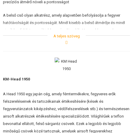
precíziós átmérő növeli a pontosságot
A WELL MB01,4,5,8,14-HEZ
A belső cső olyan alkatrész, amely alapvetően befolyásolja a fegyver
A WELL MB06,13-HOZ
hatótávolságát és pontosságát. Minél kisebb a belső átmérője és minél
simább a felülete, annál jobban zár a lövedék. Ugyanakkor azonban
A TM AWS, WELL MB44XX-HEZ
A teljes szöveg
magasabb követelményeket támasztanak a minőségi lőszerek
használatával szemben
A SVD-HEZ
SNOW WOLF KAR98K SZÁMÁRA
Tapasztalataink szerint ezek a csövek pozitív hatással vannak a
teljesítményre (hatótávolság) és növelik a pontosságot.
A CYMA CM.700, 708
KM-Head 1950
A CM.703, 707
A Head 1950 egy japán cég, amely fémtermékekre, fegyveres erők
AZ SILVERBACK SRS
felszereléseinek és tartozékainak értékesítésére (kések és
AZ SILVERBACK HTI
fegyverutánzatok kiképzéshez, védőfelszerelések stb.) és természetesen
airsoft alkatrészek értékesítésére specializálódott. Világhírűek a teflon
AZ SILVERBACK TAC-41
bevonattal ellátott, felső sárgaréz csöveik. Ezek a legjobb és legjobb
AZ ARES AMOEBA STRIKER-HEZ
minőségű csövek közé tartoznak, amelyek airsoft fegyverekhez