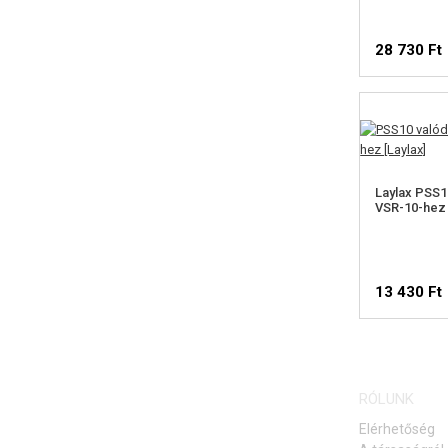
28 730 Ft
Laylax PSS10
VSR-10-hez
13 430 Ft
RÓLUNK
Elérhetőség