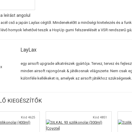
a leírást angolul
él cső a japán Laylax cégtől. Mindenekelőtt a minőségi kivitelezés és a funk
 lévő hornyok lehetővé teszik a HopUp gumi felszerelését a VSR rendszerű 
LayLax
egy airsoft upgrade alkatrészek gyártója. Tervez, tervez és fejle
minden airsoft rajongónak & játékosnak világszerte. Nem csak egy
különféle kellékeket is, amelyek az airsoft játékhoz szükségesek.
Ő KIEGÉSZÍTŐK
Kód 4625
Kód 4851