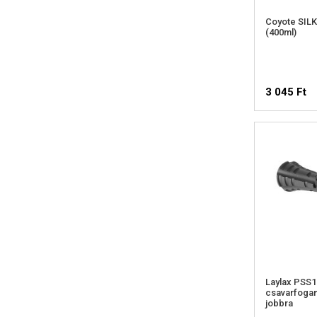
Coyote SILK
(400ml)
3 045 Ft
Laylax PSS
csavarfogan
jobbra