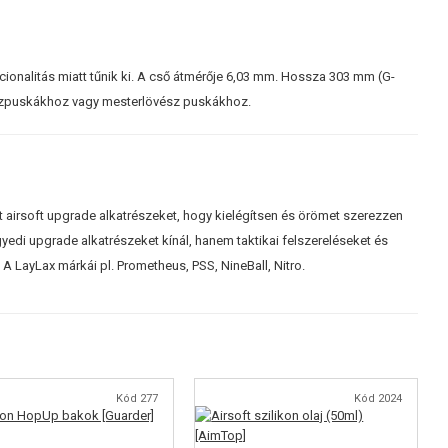
cionalitás miatt tűnik ki. A cső átmérője 6,03 mm. Hossza 303 mm (G-
gázpuskákhoz vagy mesterlövész puskákhoz.
szt airsoft upgrade alkatrészeket, hogy kielégítsen és örömet szerezzen
edi upgrade alkatrészeket kínál, hanem taktikai felszereléseket és
 A LayLax márkái pl. Prometheus, PSS, NineBall, Nitro.
Kód 277
Kód 2024