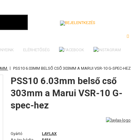
Bejelentkezés
NYEINK
ELÉRHETŐSÉG
|
99MM
PSS10 6.03MM BELSŐ CSŐ 303MM A MARUI VSR-10 G-SPEC-HEZ
PSS10 6.03mm belső cső
303mm a Marui VSR-10 G-
spec-hez
Gyártó
LAYLAX
Az áru kódja
5454