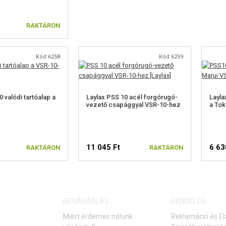
RAKTÁRON
Kód 6258
Kód 6259
 valódi tartóalap a
Laylax PSS 10 acél forgórugó-
Layla
vezető csapággyal VSR-10-hez
a Tok
11 045 Ft
6 63
RAKTÁRON
RAKTÁRON
BEVÁSÁRLÁS
RENDELÉS
Miért érdemes nálunk
Reklamáció és El