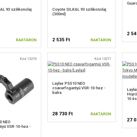
Guard
AL 93 szilikonolaj
Coyote SILKAL 93 szilikonolaj
(300ml)
2 54
2 535 Ft
RAKTÁRON
RAKTÁRON
Kód 13270
Kód 13271
Laylax PSS10 NEO
csavarfogantyú VSR-10-hez -
Layla
balra
HopU
10 é
28 730 Ft
RAKTÁRON
27 0
10 NEO
tyú VSR-10-hez -