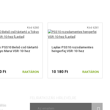
Kód 6260
Kód 6261
x PSS10 Belső cső távtartó
Laylax PSS10 rozsdamentes
yo Marui VSR-10-hez
hengerfej VSR-10-hez
0 Ft
10 180 Ft
RAKTÁRON
RAKTÁRON
FELIRATKOZÁS HÍRLEVÉLRE
állás