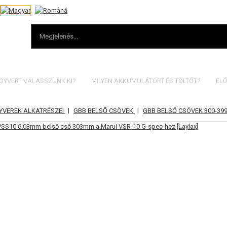
EGYVERT VÁLASSZUNK KI?
MILYEN AKKUMULÁTORT ÉS TÖLTŐT?
ELŐ
|
|
YVEREK ALKATRÉSZEI
GBB BELSŐ CSÖVEK
GBB BELSŐ CSÖVEK 300-3