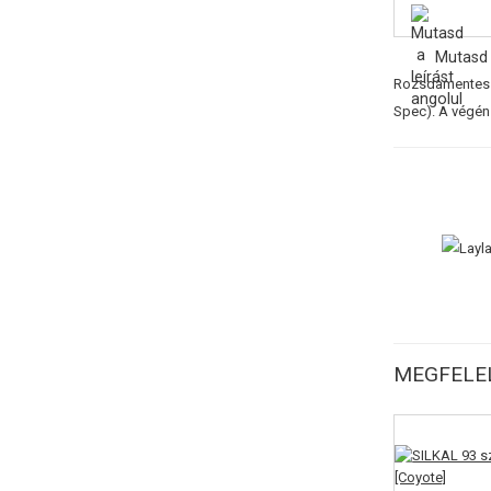
Mutasd 
Rozsdamentes ac
Spec). A végén
MEGFELEL