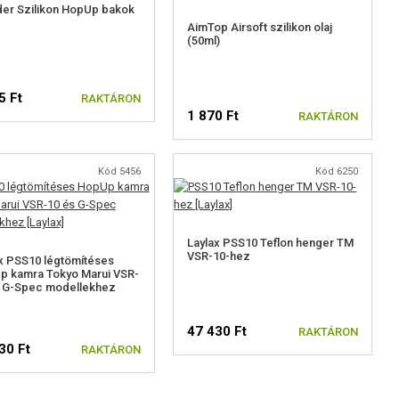
er Szilikon HopUp bakok
AimTop Airsoft szilikon olaj
(50ml)
5 Ft
RAKTÁRON
1 870 Ft
RAKTÁRON
Kód 5456
Kód 6250
Laylax PSS10 Teflon henger TM
VSR-10-hez
x PSS10 légtömítéses
p kamra Tokyo Marui VSR-
s G-Spec modellekhez
47 430 Ft
RAKTÁRON
30 Ft
RAKTÁRON