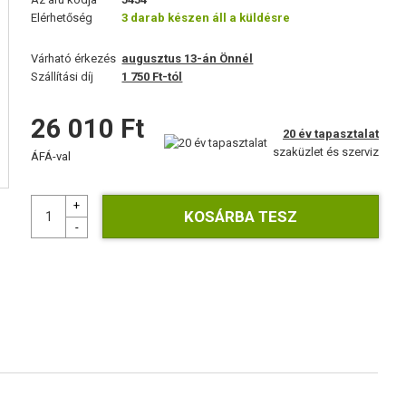
Elérhetőség
3 darab készen áll a küldésre
Várható érkezés
augusztus 13-án Önnél
Szállítási díj
1 750 Ft-tól
26 010 Ft
20 év tapasztalat
szaküzlet és szerviz
ÁFÁ-val