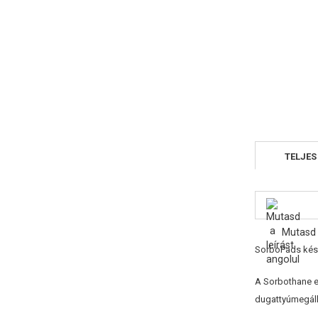
TELJES
Mutasd 
SorboPads kés
A Sorbothane e
dugattyúmegállí