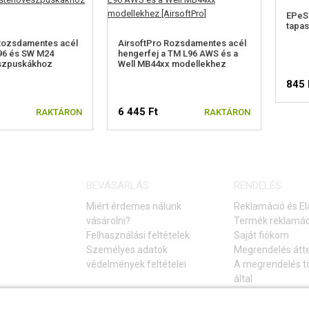
EPeS 
tapa
 Rozsdamentes acél
AirsoftPro Rozsdamentes acél
96 és SW M24
hengerfej a TM L96 AWS és a
szpuskákhoz
Well MB44xx modellekhez
845 
6 445 Ft
RAKTÁRON
RAKTÁRON
BEVÁSÁRLÁS
RENDELÉS
Miért érdemes nálunk
Reklamáció és El
vásárolni?
Termék reklamác
Felhasználási feltételek
Saját fiókom
Személyes adatok
Megrendelés átt
védelmények feltételei
A megrendelés tö
által
Elállás a vásárlá
Gyakori kérdések