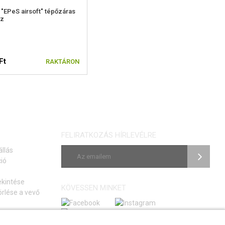
"EPeS airsoft" tépőzáras
sz
Ft
RAKTÁRON
FELIRATKOZÁS HÍRLEVÉLRE
állás
ió
ekintése
KÖVESSEN MINKET
rlése a vevő
si szerződéstől