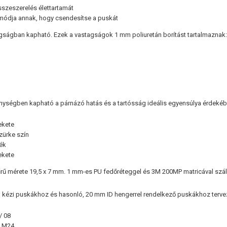
összeszerelés élettartamát
módja annak, hogy csendesítse a puskát
gságban kapható. Ezek a vastagságok 1 mm poliuretán borítást tartalmaznak
ységben kapható a párnázó hatás és a tartósság ideális egyensúlya érdekéb
ekete
zürke szín
kék
ekete
rű mérete 19,5 x 7 mm. 1 mm-es PU fedőréteggel és 3M 200MP matricával száll
 kézi puskákhoz és hasonló, 20 mm ID hengerrel rendelkező puskákhoz terve
/ 08
 M24