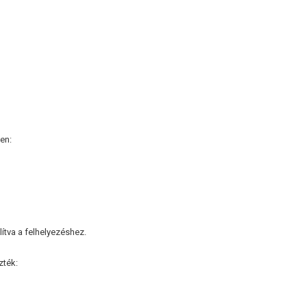
:
en:
ítva a felhelyezéshez.
zték: