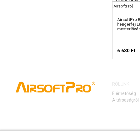
AirsoftPro
hengerfej L
mesterlövé
6 630 Ft
RÓLUNK
Elérhetőség
A társaságról