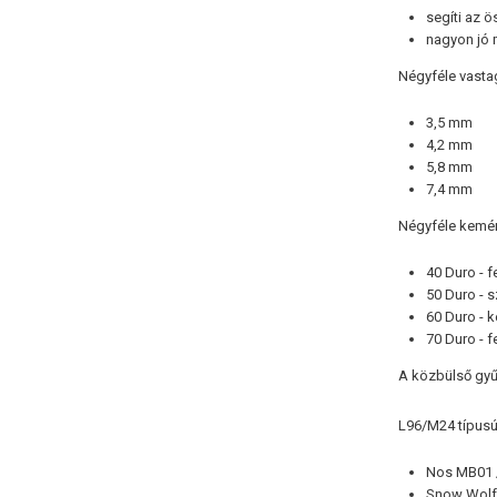
segíti az 
nagyon jó 
Négyféle vasta
3,5 mm
4,2 mm
5,8 mm
7,4 mm
Négyféle kemén
40 Duro - f
50 Duro - s
60 Duro - 
70 Duro - f
A közbülső gyű
L96/M24 típusú
Nos MB01 
Snow Wolf