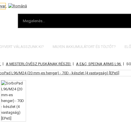
EGYVERT VÁLASSZUNK KI?
MILYEN AKKUMULÁTORT ÉS TÖLTŐT?
ELŐ
|
|
|
Z
A MESTERLÖVÉSZ PUSKÁNAK RÉSZEI
A E&C, SPECNA ARMS L96
SO