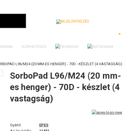
Bejelentkezés
NYEINK
ELÉRHETŐSÉG
RBOPAD L96/M24 (20 MM-ES HENGER) - 70D - KÉSZLET (4 VASTAGSÁG)
SorboPad L96/M24 (20 mm-
es henger) - 70D - készlet (4
vastagság)
Gyártó
EPES
Az áru kódja
11451