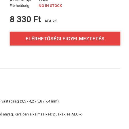
Elérhetőség
NO IN STOCK
8 330 Ft
ÁFÁ-val
ELÉRHETŐSÉGI FIGYELMEZTETÉS
 vastagság (3,5 / 4,2 / 5,8 / 7,4 mm).
lő anyag. Kiválóan alkalmas kézi puskák és AEG-k