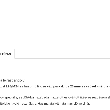
 LEÍRÁS
a leírást angolul
zlet
L96/M24 és hasonló
típusú kézi puskákhoz
20 mm-es csővel
- mind a 4
gy speciális, az USA-ban szabadalmaztatott és gyártott ütés- és rezgéselnye
tójaként való használatra. Használata két hatalmas előnnyel jár: