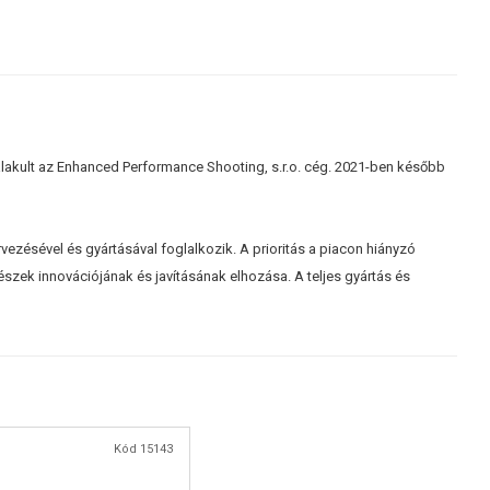
galakult az Enhanced Performance Shooting, s.r.o. cég. 2021-ben később
vezésével és gyártásával foglalkozik. A prioritás a piacon hiányzó
részek innovációjának és javításának elhozása. A teljes gyártás és
Kód 15143