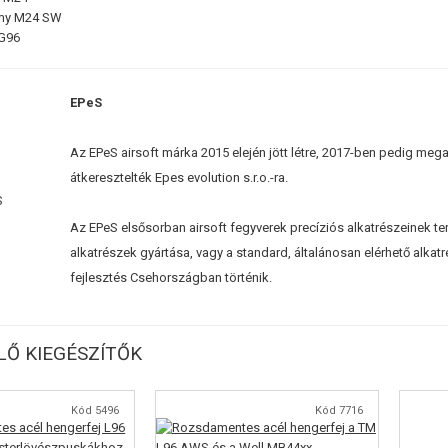
rmy M24 SW
G96
EPeS
Az EPeS airsoft márka 2015 elején jött létre, 2017-ben pedig me
átkeresztelték Epes evolution s.r.o.-ra.
Az EPeS elsősorban airsoft fegyverek precíziós alkatrészeinek ter
alkatrészek gyártása, vagy a standard, általánosan elérhető alkat
fejlesztés Csehországban történik.
Ő KIEGÉSZÍTŐK
Kód 5496
Kód 7716