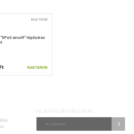
Kód 15143
"EPeS airsoft" tépőzáras
sz
Ft
RAKTÁRON
FELIRATKOZÁS HÍRLEVÉLRE
állás
ió