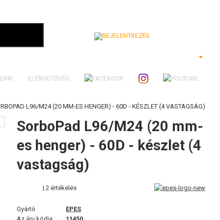
Bejelentkezés
EINK
ELÉRHETŐSÉG
RBOPAD L96/M24 (20 MM-ES HENGER) - 60D - KÉSZLET (4 VASTAGSÁG)
SorboPad L96/M24 (20 mm-
es henger) - 60D - készlet (4
vastagság)
| 2 értékelés
Gyártó
EPES
Az áru kódja
11450