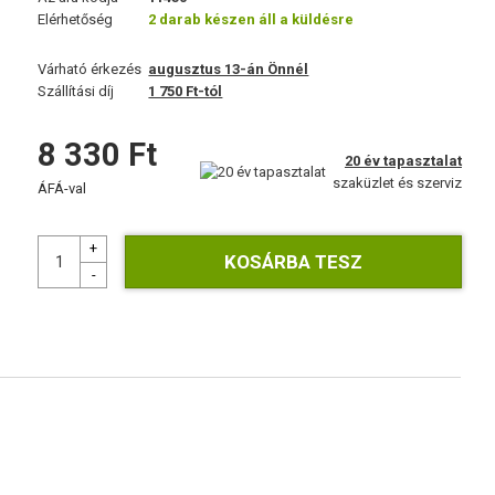
Elérhetőség
2 darab készen áll a küldésre
Várható érkezés
augusztus 13-án Önnél
Szállítási díj
1 750 Ft-tól
8 330 Ft
20 év tapasztalat
szaküzlet és szerviz
ÁFÁ-val