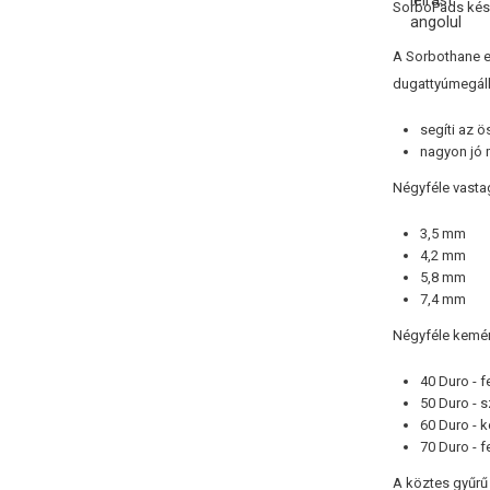
SorboPads kés
A Sorbothane e
dugattyúmegállí
segíti az 
nagyon jó 
Négyféle vasta
3,5 mm
4,2 mm
5,8 mm
7,4 mm
Négyféle kemén
40 Duro - f
50 Duro - s
60 Duro - 
70 Duro - f
A köztes gyűrű