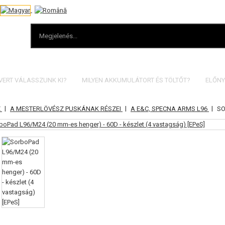
VERT VÁLASSZUNK KI?
MILYEN AKKUMULÁTORT ÉS TÖLTŐT?
ELŐNY
|
|
|
Z
A MESTERLÖVÉSZ PUSKÁNAK RÉSZEI
A E&C, SPECNA ARMS L96
SO