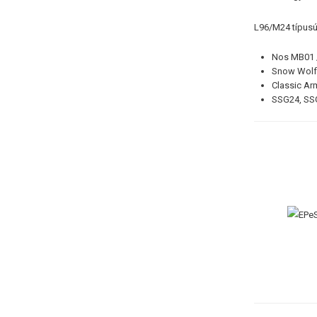
L96/M24 típusú
Nos MB01 
Snow Wolf
Classic A
SSG24, SS