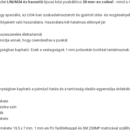
zlet
L96/M24 és hasonló
típusú kézi puskákhoz
20 mm-es csővel
- mind a 4
gy speciális, az USA-ban szabadalmaztatott és gyártott ütés- és rezgéselnye
tójaként való használatra. Használata két hatalmas előnnyel jár:
összeszerelés élettartamát
módja annak, hogy csendesítse a puskát
gságban kapható. Ezek a vastagságok 1 mm poliuretán borítást tartalmaznak
ységben kapható a párnázó hatás és a tartósság ideális egyensúlya érdekéb
ekete
zürke szín
kék
ekete
 mérete 19,5 x 7 mm. 1 mm-es PU fedőréteggel és 3M 200MP matricával szállítv