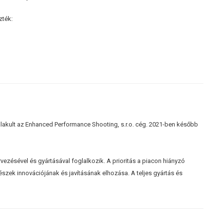
zték:
galakult az Enhanced Performance Shooting, s.r.o. cég. 2021-ben később
vezésével és gyártásával foglalkozik. A prioritás a piacon hiányzó
részek innovációjának és javításának elhozása. A teljes gyártás és