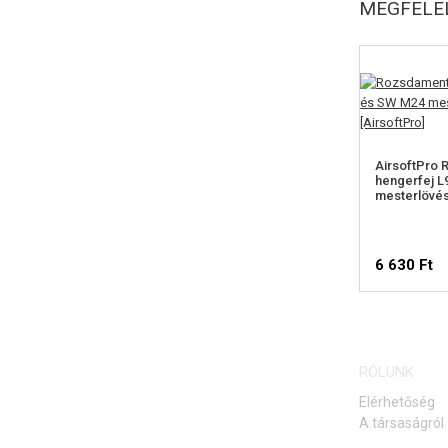
MEGFELEL
AirsoftPro
hengerfej L
mesterlövé
6 630 Ft
RÓLUNK
Elérhetőség
A társaságról