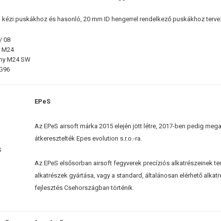
 kézi puskákhoz és hasonló, 20 mm ID hengerrel rendelkező puskákhoz terve
/ 08
 M24
rmy M24 SW
G96
EPeS
Az EPeS airsoft márka 2015 elején jött létre, 2017-ben pedig me
átkeresztelték Epes evolution s.r.o.-ra.
Az EPeS elsősorban airsoft fegyverek precíziós alkatrészeinek ter
alkatrészek gyártása, vagy a standard, általánosan elérhető alkat
fejlesztés Csehországban történik.