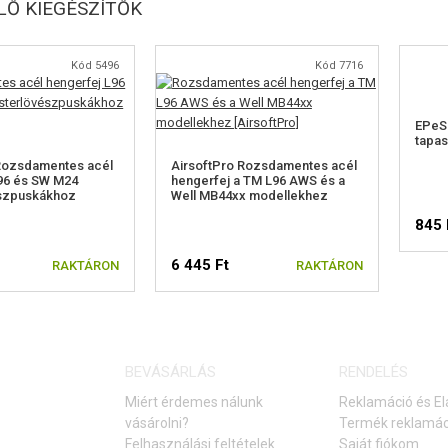
Ő KIEGÉSZÍTŐK
Kód 5496
Kód 7716
EPeS 
tapa
 Rozsdamentes acél
AirsoftPro Rozsdamentes acél
96 és SW M24
hengerfej a TM L96 AWS és a
szpuskákhoz
Well MB44xx modellekhez
845 
6 445 Ft
RAKTÁRON
RAKTÁRON
BEVÁSÁRLÁS
RENDELÉS
Miért érdemes nálunk
Reklamáció és El
vásárolni?
Termék reklamác
Felhasználási feltételek
Saját fiókom