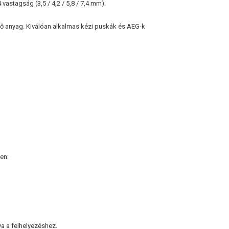
 vastagság (3,5 / 4,2 / 5,8 / 7,4 mm).
lő anyag. Kiválóan alkalmas kézi puskák és AEG-k
:
en:
a a felhelyezéshez.