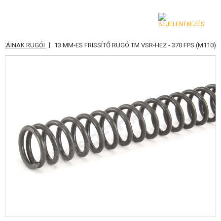
|
SKÁINAK RUGÓI
13 MM-ES FRISSÍTŐ RUGÓ TM VSR-HEZ - 370 FPS (M110)
KATEGÓRIA
AIRSOFT FEGYVEREK
LÉGFEGYVEREK, CSÚZLIK
GRÁNÁTVETŐK, GRÁNÁTOK
LÖVEDÉK, GÁZ
AKKUMULÁTOROK, TÖLTŐK
TÁRAK
SZEMÜVEGEK, MASZKOK