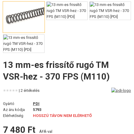
FELSZERELÉS, EGYENRUHA, TOKOK
ÁLCÁZÁS, FESTÉK, SZALAG
RÁDIÓS, FEJHALLGATÓ, KAMERÁK
KIEGÉSZÍTŐK, HORDSZÍJAK
PÓTALKATRÉSZEK FEGYVEREKHEZ
13 mm-es frissítő rugó TM
FEGYVER JAVÍTÁS ÉS KARBANTARTÁS
VSR-hez - 370 FPS (M110)
ÖNVÉDELMI FELSZERELÉSEK, KÉPZÉS, KÉSEK
| 2 értékelés
CÉLOK, LŐLAP
Gyártó
PDI
Az áru kódja
5793
OUTDOOR, BUSHCRAFT
Elérhetőség
HOSSZÚ TÁVON NEM ELÉRHETŐ
ÉLELMISZER
7 480 Ft
ÁFÁ-val