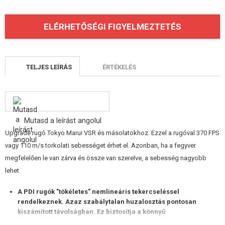
ÉPÍTŐKÉSZLETEK, MODELLEK
ELÉRHETŐSÉGI FIGYELMEZTETÉS
REKLÁM TÁRGYAK
SÉRÜLT, HASZNÁLT ÁRUK
TELJES LEÍRÁS
ÉRTÉKELÉS
HÍREK
KEDVEZMÉNYEK
Mutasd a leírást angolul
ELÉRHETŐSÉG
Upgrade rugó Tokyo Marui VSR és másolatokhoz. Ezzel a rugóval 370 FPS
vagy 110 m/s torkolati sebességet érhet el. Azonban, ha a fegyver
megfelelően le van zárva és össze van szerelve, a sebesség nagyobb
lehet
A PDI rugók "tökéletes" nemlineáris tekercseléssel
rendelkeznek. Azaz szabálytalan huzalosztás pontosan
kiszámított távolságban. Ez biztosítja a könnyű
összenyomódást és a gyors visszatérést