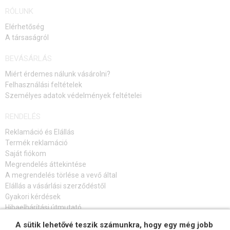
RÓLUNK
Elérhetőség
A társaságról
BEVÁSÁRLÁS
Miért érdemes nálunk vásárolni?
Felhasználási feltételek
Személyes adatok védelmények feltételei
RENDELÉS
Reklamáció és Elállás
Termék reklamáció
Saját fiókom
Megrendelés áttekintése
A megrendelés törlése a vevő által
Elállás a vásárlási szerződéstől
Gyakori kérdések
Hibaelhárítási útmutató
A sütik lehetővé teszik számunkra, hogy egy még jobb
FELIRATKOZÁS HÍRLEVÉLRE