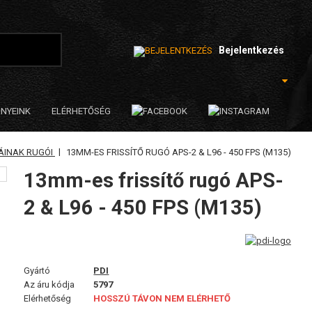
Bejelentkezés
NYEINK
ELÉRHETŐSÉG
|
ÁINAK RUGÓI
13MM-ES FRISSÍTŐ RUGÓ APS-2 & L96 - 450 FPS (M135)
13mm-es frissítő rugó APS-
2 & L96 - 450 FPS (M135)
Gyártó
PDI
Az áru kódja
5797
Elérhetőség
HOSSZÚ TÁVON NEM ELÉRHETŐ