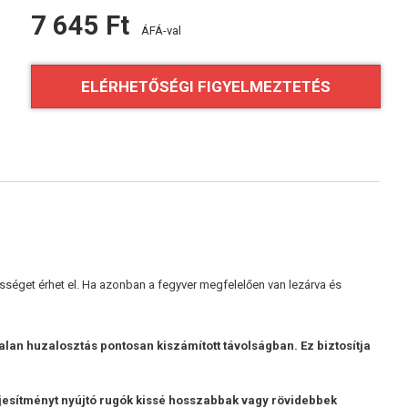
7 645 Ft
ÁFÁ-val
ELÉRHETŐSÉGI FIGYELMEZTETÉS
ességet érhet el. Ha azonban a fegyver megfelelően van lezárva és
lan huzalosztás pontosan kiszámított távolságban. Ez biztosítja
ljesítményt nyújtó rugók kissé hosszabbak vagy rövidebbek