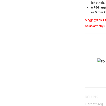
lehetnek.
A PDI rug
és 5 mm k
Megjegyzés: Ez
belső átmérőjű 
RÓLUNK
Elérhetőség