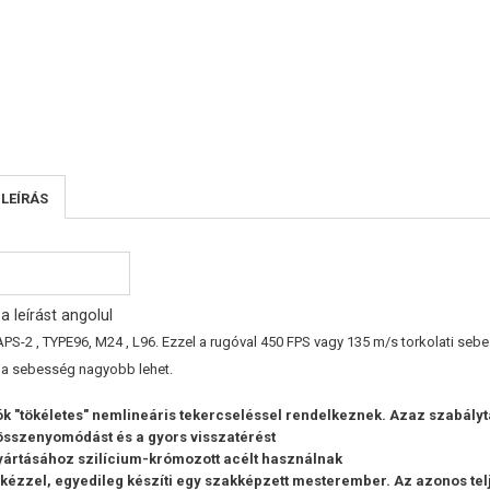
 LEÍRÁS
a leírást angolul
APS-2 , TYPE96, M24
, L96. Ezzel a rugóval 450 FPS vagy 135 m/s torkolati seb
 a sebesség nagyobb lehet.
ók "tökéletes" nemlineáris tekercseléssel rendelkeznek. Azaz szabályta
összenyomódást és a gyors visszatérést
yártásához szilícium-krómozott acélt használnak
 kézzel, egyedileg készíti egy szakképzett mesterember. Az azonos te