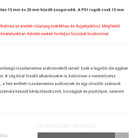
 után 15 mm és 20 mm között zsugorodik. A PDI rugók csak 13 mm
alkalmas az eredeti műanyag tüskékhez és dugattyúkhoz. Megfelelő
ak kínálatunkban. Kérdés esetén forduljon hozzánk bizalommal.
sminőségű rozsdamentes acélcsövekről ismert. Ezek a legjobb (és egyben
. A cég kínál frissítő alkatrészeket is, különösen a mesterlövész
, a fent említett rozsdamentes acélcsövek és egy olcsóbb szénacél
g számára készült kiképzőeszközök, borságyúk és pisztolyok, valamint
FELIRATKOZÁS HÍRLEVÉLRE
állás