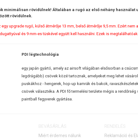
ók minimálisan rövidülnek! Általában a rugó az első néhány használat
özött rövidülnek.
 egy upgrade rugó, külső átmérője 13 mm, belső átmérője 9,5 mm. Ezért nem 
dugattyúval és 9 mm-es tüskével együtt kell használni. Ezek is megtalálható
PDI légtechnológia
egy japán gyártó, amely az airsoft világában elsősorban a csúc
legdrágább) csövek közé tartoznak, amelyeket meg lehet vásárolni
puskákhoz - hengerek, hop-up kamrák és bakok, ravaszkészletek
csövek választéka. A PDI fő termelési területe mégis a rendőrsé
paintball fegyverek gyártása.
BEVÁSÁRLÁS
RENDELÉS
Miért érdemes nálunk
Reklamáció és El