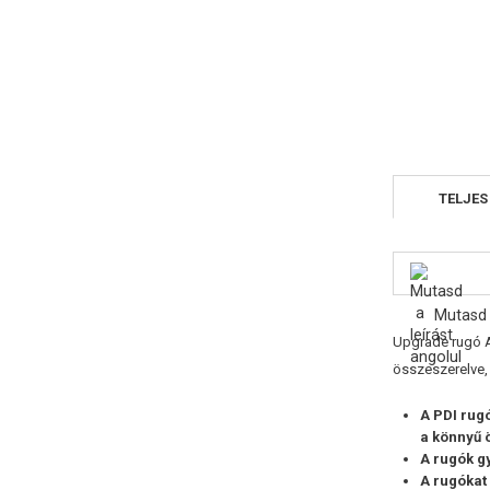
TELJES
Mutasd 
Upgrade rugó
összeszerelve,
A PDI rug
a könnyű 
A rugók g
A rugókat