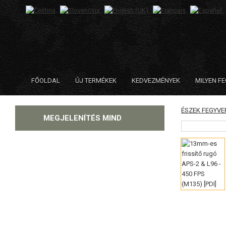
FŐOLDAL
ÚJ TERMÉKEK
KEDVEZMÉNYEK
MILYEN F
PÓTALKATRÉSZEK FEGYV
KATEGÓRIA
MEGJELENÍTÉS MIND