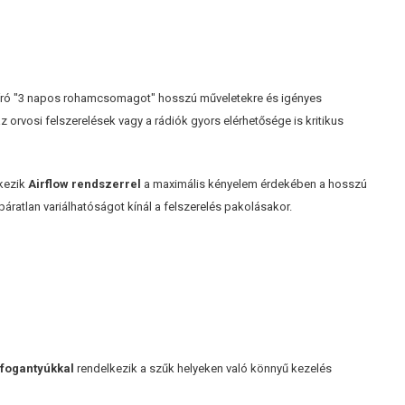
író "3 napos rohamcsomagot" hosszú műveletekre és igényes
 orvosi felszerelések vagy a rádiók gyors elérhetősége is kritikus
lkezik
Airflow rendszerrel
a maximális kényelem érdekében a hosszú
tlan variálhatóságot kínál a felszerelés pakolásakor.
 fogantyúkkal
rendelkezik a szűk helyeken való könnyű kezelés