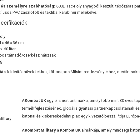
 és személyre szabhatóság:
600D Tac-Poly anyagból készült, tépőzáras pan
ílusos PVC zászlófolt és taktikai karabiner mellékelve.
ecifikációk
oly
4 x 46 x 36 cm
. 60 liter
apos támadó/cserkész hátizsák
kg
tás
felderítő műveletekhez, többnapos Milsim-rendezvényekhez, medikusokn
A
Kombat UK
egy elismert brit márka, amely több mint 30 éves tapa
termékfejlesztésének, globális gyártási partnerkapcsolatainak 
katonai és kiskereskedelmi piac egyik vezető beszállítója Európa-
A
Kombat Military
a Kombat UK almárkája, amely minőségi katona