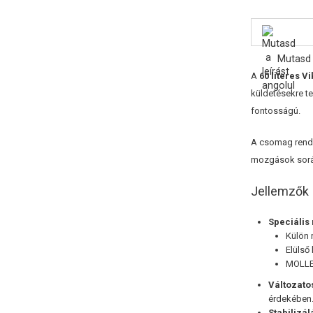
Mutasd 
A
60 literes
Vi
küldetésekre te
fontosságú.
A csomag rendk
mozgások során
Jellemzők
Speciális
Külön 
Elülső
MOLLE 
Változato
érdekében
Stabilizál