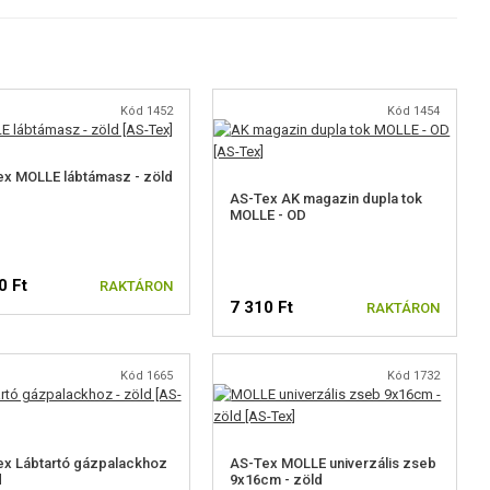
Kód 1452
Kód 1454
x MOLLE lábtámasz - zöld
AS-Tex AK magazin dupla tok
MOLLE - OD
0 Ft
RAKTÁRON
7 310 Ft
RAKTÁRON
Kód 1665
Kód 1732
x Lábtartó gázpalackhoz
AS-Tex MOLLE univerzális zseb
d
9x16cm - zöld