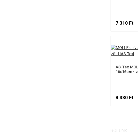
7 310 Ft
AS-Tex MOLL
16x16cm - z
8 330 Ft
RÓLUNK