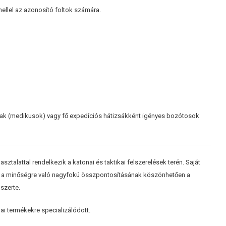
ellel az azonosító foltok számára.
ak (medikusok) vagy fő expedíciós hátizsákként igényes bozótosok
sztalattal rendelkezik a katonai és taktikai felszerelések terén. Saját
és a minőségre való nagyfokú összpontosításának köszönhetően a
szerte.
i termékekre specializálódott.