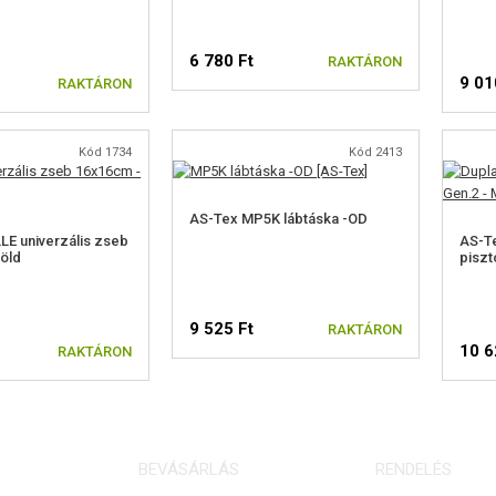
6 780 Ft
RAKTÁRON
9 01
RAKTÁRON
Kód 1734
Kód 2413
AS-Tex MP5K lábtáska -OD
E univerzális zseb
AS-Te
öld
piszt
9 525 Ft
RAKTÁRON
10 6
RAKTÁRON
BEVÁSÁRLÁS
RENDELÉS