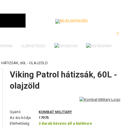
Bejelentkezés
NYEINK
ELÉRHETŐSÉG
 HÁTIZSÁK, 60L - OLAJZÖLD
Viking Patrol hátizsák, 60L -
olajzöld
Gyártó
KOMBAT MILITARY
Az áru kódja
17975
Elérhetőség
2 darab készen áll a küldésre