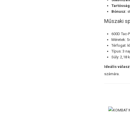
Tartósság
Bónusz:
st
Műszaki sp
600D Tac-P
Méretek: 5
Térfogat: kb
Típus: 3 n
Súly: 2,18 
Ideális válasz
számára.