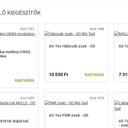
Ő KIEGÉSZÍTŐK
Kód 1257
Kód 1448
AS-Tex Hátizsák zseb - OD
AS-Te
ikai mellény CIRAS
live
10 030 Ft
7 31
RAKTÁRON
RAKTÁRON
Kód 1459
Kód 1470
AS-Tex PMR zseb - OD
16 tár dupla tok
AS-Te
- zöl