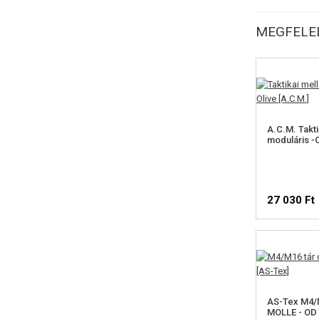
MEGFELEL
A.C.M. Takt
moduláris -O
27 030 Ft
AS-Tex M4/M
MOLLE - OD