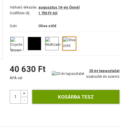
Várható érkezés
augusztus 14-én Önnél
Szállítási díj
1 750 Ft-tól
Szín
Oliva zöld
40 630 Ft
20 év tapasztalat
szaküzlet és szerviz
ÁFÁ-val