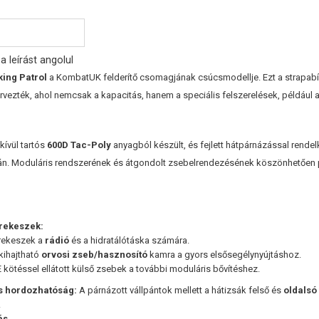
a leírást angolul
king Patrol
a KombatUK felderítő csomagjának csúcsmodellje. Ezt a strapab
rvezték, ahol nemcsak a kapacitás, hanem a speciális felszerelések, például az
ívül tartós
600D Tac-Poly
anyagból készült, és fejlett hátpárnázással rende
. Moduláris rendszerének és átgondolt zsebelrendezésének köszönhetően pára
 rekeszek:
rekeszek a
rádió
és a hidratálótáska számára.
 kihajtható
orvosi zseb/hasznosító
kamra a gyors elsősegélynyújtáshoz.
kötéssel ellátott külső zsebek a további moduláris bővítéshez.
s hordozhatóság:
A párnázott vállpántok mellett a hátizsák felső és
oldalsó
.
ás.