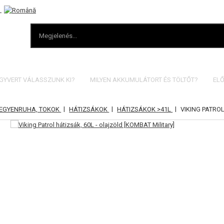
EGYVERT VÁLASSZUNK KI?
MILYEN AKKUMULÁTORT ÉS TÖLTŐT?
ELŐ
|
|
|
 EGYENRUHA, TOKOK
HÁTIZSÁKOK
HÁTIZSÁKOK >41L
VIKING PATROL