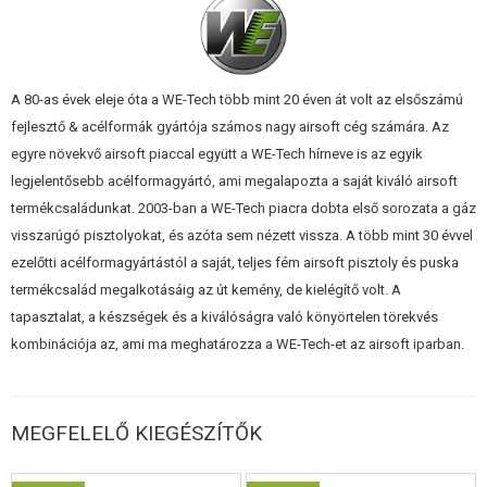
A 80-as évek eleje óta a WE-Tech több mint 20 éven át volt az elsőszámú
fejlesztő & acélformák gyártója számos nagy airsoft cég számára. Az
egyre növekvő airsoft piaccal együtt a WE-Tech hírneve is az egyik
legjelentősebb acélformagyártó, ami megalapozta a saját kiváló airsoft
termékcsaládunkat. 2003-ban a WE-Tech piacra dobta első sorozata a gáz
visszarúgó pisztolyokat, és azóta sem nézett vissza. A több mint 30 évvel
ezelőtti acélformagyártástól a saját, teljes fém airsoft pisztoly és puska
termékcsalád megalkotásáig az út kemény, de kielégítő volt. A
tapasztalat, a készségek és a kiválóságra való könyörtelen törekvés
kombinációja az, ami ma meghatározza a WE-Tech-et az airsoft iparban.
MEGFELELŐ KIEGÉSZÍTŐK