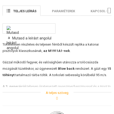
ÉPÍTŐKÉSZLETEK, MODELLEK
TELJES LEÍRÁS
PARAMÉTEREK
KAPCSOLÓDÓ 
REKLÁM TÁRGYAK
SÉRÜLT, HASZNÁLT ÁRUK
Mutasd a leírást angolul
HÍREK
Tökéletesen részletes és teljesen fémből készült replika a katonai
pisztolyok klasszikusának,
az M1911A1-nek
.
KEDVEZMÉNYEK
Gázzal működő fegyver, és valósághűen utánozza a tolócsúszda
ELÉRHETŐSÉG
mozgását tüzeléskor, az úgynevezett
Blow back
rendszert. A gázt egy
15
töltényt
tartalmazó tárba töltik. A torkolati sebesség körülbelül 95 m/s.
A 3. generáció
teljesen újratervezett ravaszmechanizmussal és a HopUp
készülék kerékkel történő szabályozásával rendelkezik.
A teljes szöveg
A csomagban
2 tár
található.