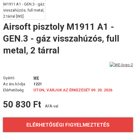
FELSZERELÉS, EGYENRUHA, TOKOK
ÁLCÁZÁS, FESTÉK, SZALAG
Airsoft pisztoly M1911 A1 -
RÁDIÓS, FEJHALLGATÓ, KAMERÁK
GEN.3 - gáz visszahúzós, full
KIEGÉSZÍTŐK, HORDSZÍJAK
metal, 2 tárral
PÓTALKATRÉSZEK FEGYVEREKHEZ
FEGYVER JAVÍTÁS ÉS KARBANTARTÁS
Gyártó
WE
Az áru kódja
1221
ÖNVÉDELMI FELSZERELÉSEK, KÉPZÉS, KÉSEK
Elérhetőség
ÚTON, VÁRJUK AZ ÉRKEZÉSÉT 09. 20. 2026
CÉLOK, LŐLAP
50 830 Ft
ÁFÁ-val
OUTDOOR, BUSHCRAFT
ELÉRHETŐSÉGI FIGYELMEZTETÉS
ÉLELMISZER