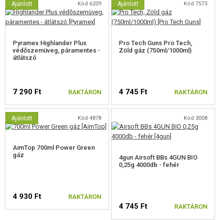
Ajánlott
Kód 6209
Ajánlott
Kód 7573
Pyramex Highlander Plus
Pro Tech Guns Pro Tech,
védőszemüveg, páramentes -
Zöld gáz (750ml/1000ml)
átlátszó
7 290 Ft
4 745 Ft
RAKTÁRON
RAKTÁRON
Ajánlott
Kód 4878
Kód 3008
AimTop 700ml Power Green
gáz
4gun Airsoft BBs 4GUN BIO
0,25g 4000db - fehér
4 930 Ft
RAKTÁRON
4 745 Ft
RAKTÁRON