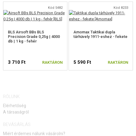
Kód 5482
Kód 8233
BLS Airsoft BBs BLS
Amomax Taktikai dupla
Precision Grade 0,25g | 4000
tárhüvely 1911-eshez - fekete
db | 1 kg - fehér
3 710 Ft
5 590 Ft
RAKTÁRON
RAKTÁRON
RÓLUNK
Elérhetőség
A társaságról
BEVÁSÁRLÁS
Miért érdemes nálunk vásárolni?