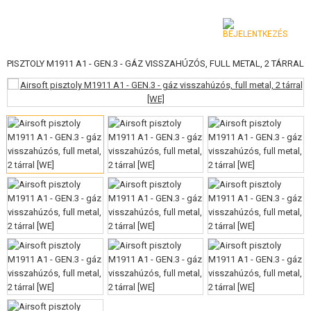
T PISZTOLY M1911 A1 - GEN.3 - GÁZ VISSZAHÚZÓS, FULL METAL, 2 TÁRRAL
KATEGÓRIA
AIRSOFT FEGYVEREK
LÉGFEGYVEREK, CSÚZLIK
GRÁNÁTVETŐK, GRÁNÁTOK
LÖVEDÉK, GÁZ
AKKUMULÁTOROK, TÖLTŐK
TÁRAK
SZEMÜVEGEK, MASZKOK