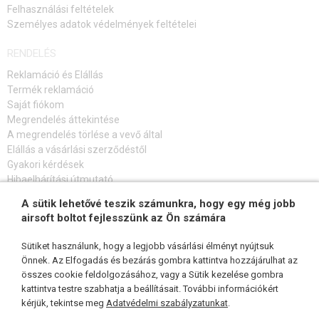
Felhasználási feltételek
Személyes adatok védelmények feltételei
RENDELÉS
Reklamáció és Elállás
Termék reklamáció
Saját fiókom
Megrendelés áttekintése
A megrendelés törlése a vevő által
Elállás a vásárlási szerződéstől
Gyakori kérdések
Hibaelhárítási útmutató
A sütik lehetővé teszik számunkra, hogy egy még jobb
FELIRATKOZÁS HÍRLEVÉLRE
airsoft boltot fejlesszünk az Ön számára
Sütiket használunk, hogy a legjobb vásárlási élményt nyújtsuk
Önnek. Az Elfogadás és bezárás gombra kattintva hozzájárulhat az
összes cookie feldolgozásához, vagy a Sütik kezelése gombra
KÖVESSEN MINKET
kattintva testre szabhatja a beállításait. További információkért
kérjük, tekintse meg
Adatvédelmi szabályzatunkat
.