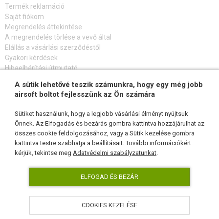
Termék reklamáció
Saját fiókom
Megrendelés áttekintése
A megrendelés törlése a vevő által
Elállás a vásárlási szerződéstől
Gyakori kérdések
Hibaelhárítási útmutató
A sütik lehetővé teszik számunkra, hogy egy még jobb
FELIRATKOZÁS HÍRLEVÉLRE
airsoft boltot fejlesszünk az Ön számára
Sütiket használunk, hogy a legjobb vásárlási élményt nyújtsuk
Önnek. Az Elfogadás és bezárás gombra kattintva hozzájárulhat az
összes cookie feldolgozásához, vagy a Sütik kezelése gombra
KÖVESSEN MINKET
kattintva testre szabhatja a beállításait. További információkért
kérjük, tekintse meg
Adatvédelmi szabályzatunkat
.
ELFOGAD ÉS BEZÁR
COOKIES KEZELÉSE
AirsoftPro.hu © 2026