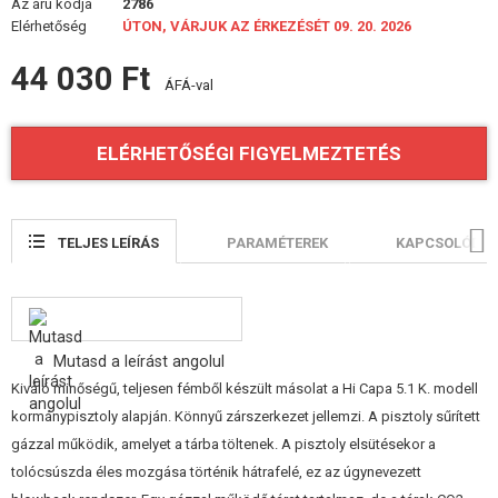
Az áru kódja
2786
ÉPÍTŐKÉSZLETEK, MODELLEK
Elérhetőség
ÚTON, VÁRJUK AZ ÉRKEZÉSÉT 09. 20. 2026
REKLÁM TÁRGYAK
44 030 Ft
ÁFÁ-val
SÉRÜLT, HASZNÁLT ÁRUK
ELÉRHETŐSÉGI FIGYELMEZTETÉS
HÍREK
KEDVEZMÉNYEK
TELJES LEÍRÁS
PARAMÉTEREK
KAPCSOLÓDÓ 
ELÉRHETŐSÉG
Mutasd a leírást angolul
Kiváló minőségű, teljesen fémből készült másolat a Hi Capa 5.1 K. modell
kormánypisztoly alapján. Könnyű zárszerkezet jellemzi. A pisztoly sűrített
gázzal működik, amelyet a tárba töltenek. A pisztoly elsütésekor a
tolócsúszda éles mozgása történik hátrafelé, ez az úgynevezett