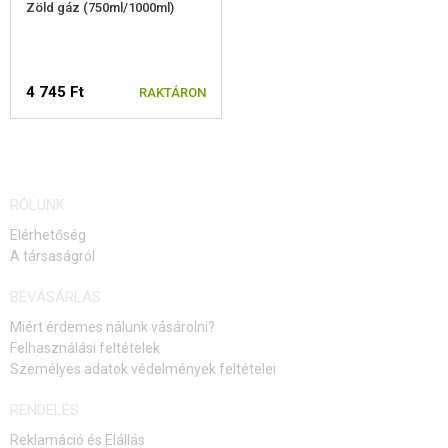
Zöld gáz (750ml/1000ml)
4 745 Ft
RAKTÁRON
RÓLUNK
Elérhetőség
A társaságról
BEVÁSÁRLÁS
Miért érdemes nálunk vásárolni?
Felhasználási feltételek
Személyes adatok védelmények feltételei
RENDELÉS
Reklamáció és Elállás