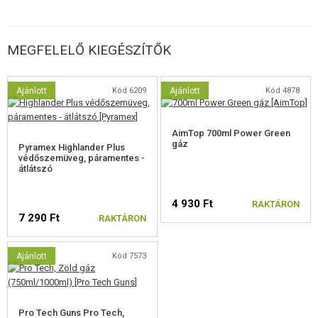
MEGFELELŐ KIEGÉSZÍTŐK
Ajánlott
Kód 6209
Ajánlott
Kód 4878
AimTop 700ml Power Green
gáz
Pyramex Highlander Plus
védőszemüveg, páramentes -
átlátszó
4 930 Ft
RAKTÁRON
7 290 Ft
RAKTÁRON
Ajánlott
Kód 7573
Pro Tech Guns Pro Tech,