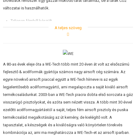
blowback rendszer. Egy gázzal működő tárat tartalmaz, de a tárak CO2
változatai is használhatók.
Teljesen fémből készült
Valósághű elemzés
A teljes szöveg
Nagyon erős blowback - a zárszerkezet mozgása a tüzelés során
A HopUp eszköz jó szabályozhatósága a kerékkel
Minőségi kivitelezés, beleértve az apró részleteket is.
20 mm-es rögzítés taktikai kiegészítőkhöz.
Grafitszürke kivitel.
A 80-as évek eleje óta a WE-Tech több mint 20 éven át volt az elsőszámú
fejlesztő & acélformák gyártója számos nagy airsoft cég számára. Az
egyre növekvő airsoft piaccal együtt a WE-Tech hírneve is az egyik
legjelentősebb acélformagyártó, ami megalapozta a saját kiváló airsoft
termékcsaládunkat. 2003-ban a WE-Tech piacra dobta első sorozata a gáz
visszarúgó pisztolyokat, és azóta sem nézett vissza. A több mint 30 évvel
ezelőtti acélformagyártástól a saját, teljes fém airsoft pisztoly és puska
termékcsalád megalkotásáig az út kemény, de kielégítő volt. A
tapasztalat, a készségek és a kiválóságra való könyörtelen törekvés
kombinációja az, ami ma meghatározza a WE-Tech-et az airsoft iparban.