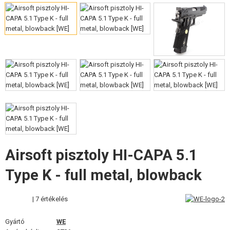
FELSZERELÉS, EGYENRUHA, TOKOK
ÁLCÁZÁS, FESTÉK, SZALAG
RÁDIÓS, FEJHALLGATÓ, KAMERÁK
KIEGÉSZÍTŐK, HORDSZÍJAK
PÓTALKATRÉSZEK FEGYVEREKHEZ
FEGYVER JAVÍTÁS ÉS KARBANTARTÁS
ÖNVÉDELMI FELSZERELÉSEK, KÉPZÉS, KÉSEK
Airsoft pisztoly HI-CAPA 5.1
CÉLOK, LŐLAP
Type K - full metal, blowback
OUTDOOR, BUSHCRAFT
| 7 értékelés
ÉLELMISZER
Gyártó
WE