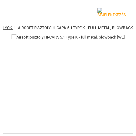
|
ZTOLYOK
AIRSOFT PISZTOLY HI-CAPA 5.1 TYPE K - FULL METAL, BLOWBACK
KATEGÓRIA
AIRSOFT FEGYVEREK
LÉGFEGYVEREK, CSÚZLIK
GRÁNÁTVETŐK, GRÁNÁTOK
LÖVEDÉK, GÁZ
AKKUMULÁTOROK, TÖLTŐK
TÁRAK
SZEMÜVEGEK, MASZKOK