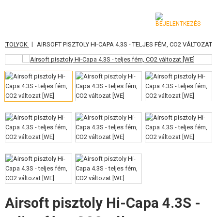
|
ISZTOLYOK
AIRSOFT PISZTOLY HI-CAPA 4.3S - TELJES FÉM, CO2 VÁLTOZAT
KATEGÓRIA
AIRSOFT FEGYVEREK
LÉGFEGYVEREK, CSÚZLIK
GRÁNÁTVETŐK, GRÁNÁTOK
LÖVEDÉK, GÁZ
AKKUMULÁTOROK, TÖLTŐK
TÁRAK
Airsoft pisztoly Hi-Capa 4.3S -
SZEMÜVEGEK, MASZKOK