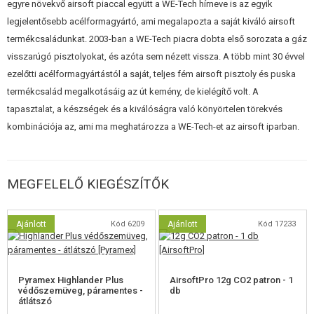
egyre növekvő airsoft piaccal együtt a WE-Tech hírneve is az egyik
egyszerre 60-70 lövést képes leadni. Ezek a fegyverek valósághűen törnek
legjelentősebb acélformagyártó, ami megalapozta a saját kiváló airsoft
össze és karbantartást igényelnek, mint a valódi fegyverek. Ezek a
termékcsaládunkat. 2003-ban a WE-Tech piacra dobta első sorozata a gáz
legrealisztikusabb airsoft replikák a piacon, mert megjelenés, súly,
visszarúgó pisztolyokat, és azóta sem nézett vissza. A több mint 30 évvel
funkció és felépítés tekintetében közel állnak a valódi társaikhoz.
ezelőtti acélformagyártástól a saját, teljes fém airsoft pisztoly és puska
termékcsalád megalkotásáig az út kemény, de kielégítő volt. A
tapasztalat, a készségek és a kiválóságra való könyörtelen törekvés
kombinációja az, ami ma meghatározza a WE-Tech-et az airsoft iparban.
MEGFELELŐ KIEGÉSZÍTŐK
Ajánlott
Kód 6209
Ajánlott
Kód 17233
Pyramex Highlander Plus
AirsoftPro 12g CO2 patron - 1
védőszemüveg, páramentes -
db
átlátszó