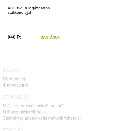
ASG 12g CO2 gázpatron
szilikonolajjal
940 Ft
RAKTÁRON
RÓLUNK
Elérhetőség
A társaságról
BEVÁSÁRLÁS
Miért érdemes nálunk vásárolni?
Felhasználási feltételek
Személyes adatok védelmények feltételei
RENDELÉS