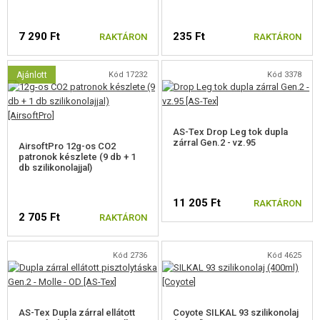
7 290 Ft
235 Ft
RAKTÁRON
RAKTÁRON
Ajánlott
Kód 17232
Kód 3378
AS-Tex Drop Leg tok dupla
zárral Gen.2 - vz.95
AirsoftPro 12g-os CO2
patronok készlete (9 db + 1
db szilikonolajjal)
11 205 Ft
RAKTÁRON
2 705 Ft
RAKTÁRON
Kód 2736
Kód 4625
AS-Tex Dupla zárral ellátott
Coyote SILKAL 93 szilikonolaj