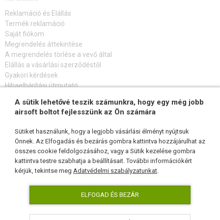
Reklamáció és Elállás
Termék reklamáció
Saját fiókom
Megrendelés áttekintése
A megrendelés törlése a vevő által
Elállás a vásárlási szerződéstől
Gyakori kérdések
Hibaelhárítási útmutató
A sütik lehetővé teszik számunkra, hogy egy még jobb
FELIRATKOZÁS HÍRLEVÉLRE
airsoft boltot fejlesszünk az Ön számára
Sütiket használunk, hogy a legjobb vásárlási élményt nyújtsuk
Önnek. Az Elfogadás és bezárás gombra kattintva hozzájárulhat az
összes cookie feldolgozásához, vagy a Sütik kezelése gombra
KÖVESSEN MINKET
kattintva testre szabhatja a beállításait. További információkért
kérjük, tekintse meg
Adatvédelmi szabályzatunkat
.
ELFOGAD ÉS BEZÁR