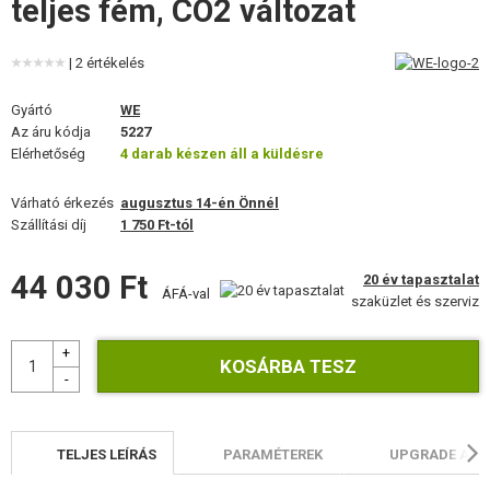
teljes fém, CO2 változat
FELSZERELÉS, EGYENRUHA, TOKOK
ÁLCÁZÁS, FESTÉK, SZALAG
| 2 értékelés
Gyártó
RÁDIÓS, FEJHALLGATÓ, KAMERÁK
WE
Az áru kódja
5227
Elérhetőség
4 darab készen áll a küldésre
KIEGÉSZÍTŐK, HORDSZÍJAK
Várható érkezés
augusztus 14-én Önnél
PÓTALKATRÉSZEK FEGYVEREKHEZ
Szállítási díj
1 750 Ft-tól
FEGYVER JAVÍTÁS ÉS KARBANTARTÁS
44 030 Ft
20 év tapasztalat
ÁFÁ-val
szaküzlet és szerviz
ÖNVÉDELMI FELSZERELÉSEK, KÉPZÉS, KÉSEK
CÉLOK, LŐLAP
OUTDOOR, BUSHCRAFT
ÉLELMISZER
TELJES LEÍRÁS
PARAMÉTEREK
UPGRADE AIR