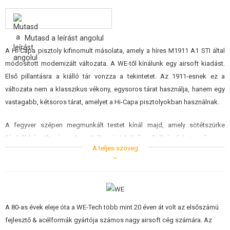
ÉPÍTŐKÉSZLETEK, MODELLEK
REKLÁM TÁRGYAK
Mutasd a leírást angolul
A Hi-Capa pisztoly kifinomult másolata, amely a híres M1911 A1 STI által
SÉRÜLT, HASZNÁLT ÁRUK
módosított modernizált változata. A WE-től kínálunk egy airsoft kiadást.
Első pillantásra a kiálló tár vonzza a tekintetet. Az 1911-esnek ez a
HÍREK
változata nem a klasszikus vékony, egysoros tárat használja, hanem egy
vastagabb, kétsoros tárat, amelyet a Hi-Capa pisztolyokban használnak.
KEDVEZMÉNYEK
A fegyver szépen megmunkált testet kínál majd, amely sötétszürke
ELÉRHETŐSÉG
fémből készült zárszerkezetből, ezüst külső csőből és fekete műanyag
A teljes szöveg
fegyverkeretből áll, az íj előtt RIS sínnel, amelyre például zseblámpát
helyezhetünk. A szár, bár rövidebb, mint a klasszikus Coltoké, nagyszerű
ergonómiát kínál majd.
Ez egy gázzal működő fegyver, és valósághűen utánozza a csúszka
A 80-as évek eleje óta a WE-Tech több mint 20 éven át volt az elsőszámú
mozgását tüzeléskor. Az úgynevezett Blow back rendszer. Egy
fejlesztő & acélformák gyártója számos nagy airsoft cég számára. Az
szabványos CO2 patron kerül a 26 lövedék kapacitású tárba, és a fegyver