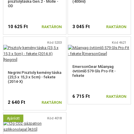
pisztolytáska Gen.2 - Molle -
(400ml)
OD
10 625 Ft
3 045 Ft
RAKTÁRON
RAKTÁRON
Kód 5203
Kód 4621
EmersonGear Műanyag
övtömlő 579 Gls Pro-Fit -
Negrini Pisztoly kemény táska
fekete
(23,5 x 15,3 x 5cm) - fekete
(2014-X)
6 715 Ft
RAKTÁRON
2 640 Ft
RAKTÁRON
Ajánlott
Kód 4018