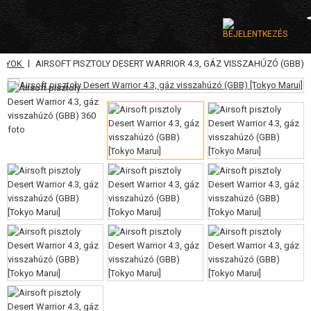
|
OLYOK
AIRSOFT PISZTOLY DESERT WARRIOR 4.3, GÁZ VISSZAHÚZÓ (GBB)
KATEGÓRIA
AIRSOFT FEGYVEREK
LÉGFEGYVEREK, CSÚZLIK
GRÁNÁTVETŐK, GRÁNÁTOK
LÖVEDÉK, GÁZ
AKKUMULÁTOROK, TÖLTŐK
TÁRAK
SZEMÜVEGEK, MASZKOK