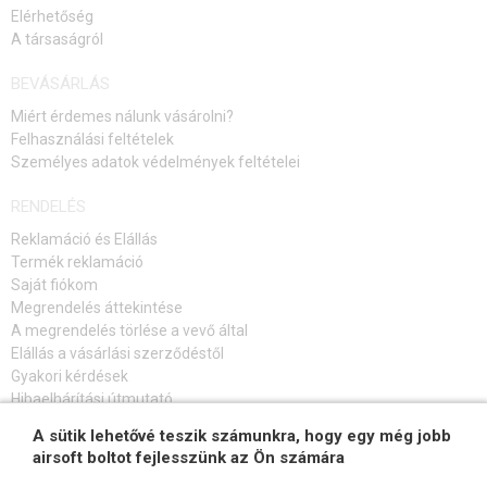
Elérhetőség
A társaságról
BEVÁSÁRLÁS
Miért érdemes nálunk vásárolni?
Felhasználási feltételek
Személyes adatok védelmények feltételei
RENDELÉS
Reklamáció és Elállás
Termék reklamáció
Saját fiókom
Megrendelés áttekintése
A megrendelés törlése a vevő által
Elállás a vásárlási szerződéstől
Gyakori kérdések
Hibaelhárítási útmutató
A sütik lehetővé teszik számunkra, hogy egy még jobb
FELIRATKOZÁS HÍRLEVÉLRE
airsoft boltot fejlesszünk az Ön számára