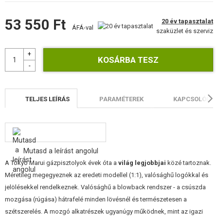
ÉPÍTŐKÉSZLETEK, MODELLEK
53 550 Ft
20 év tapasztalat
ÁFÁ-val
REKLÁM TÁRGYAK
szaküzlet és szerviz
SÉRÜLT, HASZNÁLT ÁRUK
HÍREK
KEDVEZMÉNYEK
TELJES LEÍRÁS
PARAMÉTEREK
KAPCSOLÓDÓ 
ELÉRHETŐSÉG
Mutasd a leírást angolul
A Tokyo Marui gázpisztolyok évek óta a
világ legjobbjai
közé tartoznak.
Méretileg megegyeznek az eredeti modellel (1:1), valósághű logókkal és
jelölésekkel rendelkeznek. Valósághű a blowback rendszer - a csúszda
mozgása (rúgása) hátrafelé minden lövésnél és természetesen a
szétszerelés. A mozgó alkatrészek ugyanúgy működnek, mint az igazi