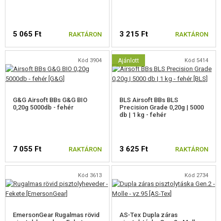
5 065 Ft
3 215 Ft
RAKTÁRON
RAKTÁRON
Kód 3904
Ajánlott
Kód 5414
G&G Airsoft BBs G&G BIO
BLS Airsoft BBs BLS
0,20g 5000db - fehér
Precision Grade 0,20g | 5000
db | 1 kg - fehér
7 055 Ft
3 625 Ft
RAKTÁRON
RAKTÁRON
Kód 3613
Kód 2734
EmersonGear Rugalmas rövid
AS-Tex Dupla záras