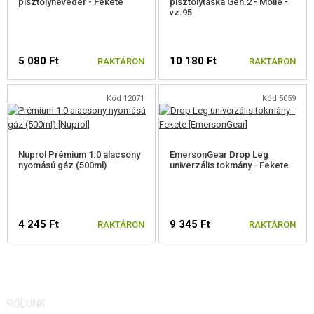
pisztolyheveder - Fekete
pisztolytáska Gen.2 - Molle -
vz.95
5 080 Ft
10 180 Ft
RAKTÁRON
RAKTÁRON
Kód 12071
Kód 5059
Nuprol Prémium 1.0 alacsony
EmersonGear Drop Leg
nyomású gáz (500ml)
univerzális tokmány - Fekete
4 245 Ft
9 345 Ft
RAKTÁRON
RAKTÁRON
RÓLUNK