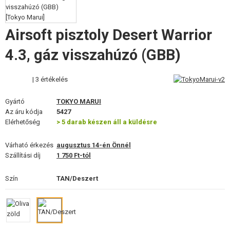
FELSZERELÉS, EGYENRUHA, TOKOK
ÁLCÁZÁS, FESTÉK, SZALAG
Airsoft pisztoly Desert Warrior
4.3, gáz visszahúzó (GBB)
RÁDIÓS, FEJHALLGATÓ, KAMERÁK
KIEGÉSZÍTŐK, HORDSZÍJAK
| 3 értékelés
PÓTALKATRÉSZEK FEGYVEREKHEZ
Gyártó
TOKYO MARUI
Az áru kódja
5427
FEGYVER JAVÍTÁS ÉS KARBANTARTÁS
Elérhetőség
> 5 darab készen áll a küldésre
ÖNVÉDELMI FELSZERELÉSEK, KÉPZÉS, KÉSEK
Várható érkezés
augusztus 14-én Önnél
Szállítási díj
1 750 Ft-tól
CÉLOK, LŐLAP
Szín
TAN/Deszert
OUTDOOR, BUSHCRAFT
ÉLELMISZER