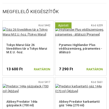
MEGFELELŐ KIEGÉSZÍTŐK
Kód 5442
Ajánlott
Kód 6209
Tokyo Marui Gáz 26
Pyramex Highlander Plus
lövedékes tár a Tokyo Marui
védőszemüveg, páramentes -
M.E.U.-hoz.
átlátszó
13 600 Ft
7 290 Ft
RAKTÁRON
RAKTÁRON
Kód 5417
Kód 5661
Abbey Predator 144a
Abbey Predator karbantartó
gázpalack (700 ml)
gáz 144a (270 ml)