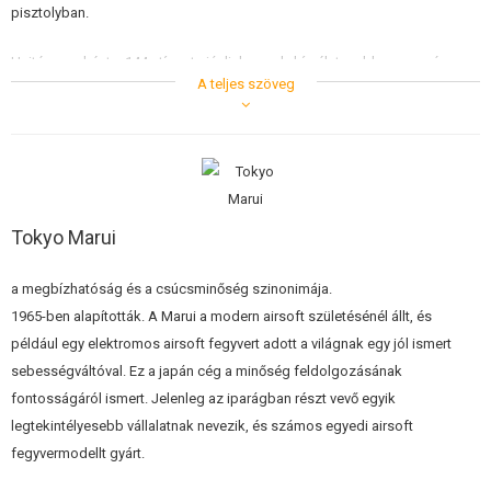
pisztolyban.
Hajtóanyagként a 144a típust ajánljuk, amely kíméletesebb a mozgó
A teljes szöveg
alkatrészekhez, és biztosítja a replika hosszú távú működését. A gázt egy
fémtartályba töltjük. A pisztoly elméletileg képes egy teljes tárnyi
lövedéket (kb. 20-30 lövés) kilőni egy töltéssel. Így egy palackból kb. 40-
50 tárat lehet megtölteni. Ez a használt palack térfogatától függ.
Tokyo Marui
a megbízhatóság és a csúcsminőség szinonimája.
1965-ben alapították. A Marui a modern airsoft születésénél állt, és
például egy elektromos airsoft fegyvert adott a világnak egy jól ismert
sebességváltóval. Ez a japán cég a minőség feldolgozásának
fontosságáról ismert. Jelenleg az iparágban részt vevő egyik
legtekintélyesebb vállalatnak nevezik, és számos egyedi airsoft
fegyvermodellt gyárt.