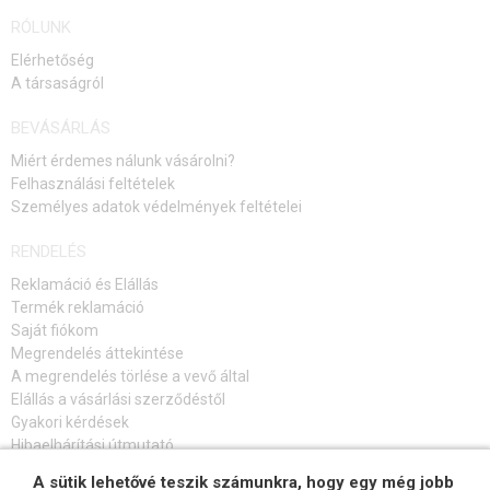
RÓLUNK
Elérhetőség
A társaságról
BEVÁSÁRLÁS
Miért érdemes nálunk vásárolni?
Felhasználási feltételek
Személyes adatok védelmények feltételei
RENDELÉS
Reklamáció és Elállás
Termék reklamáció
Saját fiókom
Megrendelés áttekintése
A megrendelés törlése a vevő által
Elállás a vásárlási szerződéstől
Gyakori kérdések
Hibaelhárítási útmutató
A sütik lehetővé teszik számunkra, hogy egy még jobb