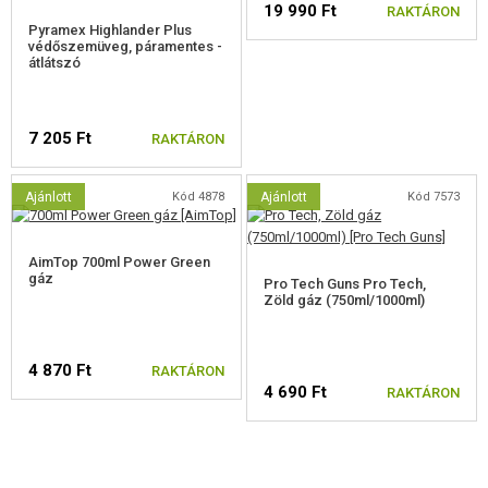
19 990 Ft
RAKTÁRON
Dupla biztonság
Pyramex Highlander Plus
Teljesen állítható irányzék
védőszemüveg, páramentes -
átlátszó
Menet a lengéscsillapító adapterhez
7 205 Ft
RAKTÁRON
Ajánlott
Kód 4878
Ajánlott
Kód 7573
AimTop 700ml Power Green
gáz
Pro Tech Guns Pro Tech,
Zöld gáz (750ml/1000ml)
4 870 Ft
RAKTÁRON
4 690 Ft
RAKTÁRON