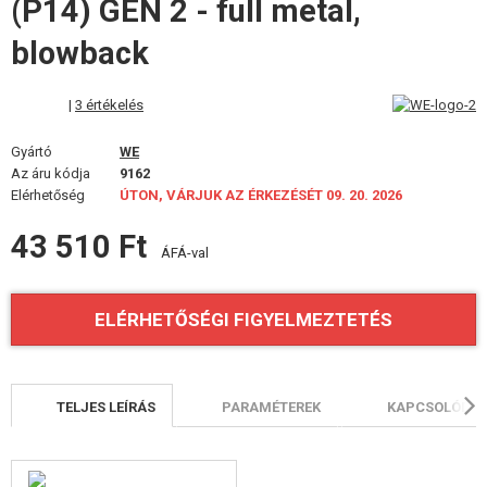
(P14) GEN 2 - full metal,
FELSZERELÉS, EGYENRUHA, TOKOK
blowback
ÁLCÁZÁS, FESTÉK, SZALAG
|
3 értékelés
RÁDIÓS, FEJHALLGATÓ, KAMERÁK
Gyártó
WE
KIEGÉSZÍTŐK, HORDSZÍJAK
Az áru kódja
9162
Elérhetőség
ÚTON, VÁRJUK AZ ÉRKEZÉSÉT 09. 20. 2026
PÓTALKATRÉSZEK FEGYVEREKHEZ
43 510 Ft
ÁFÁ-val
FEGYVER JAVÍTÁS ÉS KARBANTARTÁS
ÖNVÉDELMI FELSZERELÉSEK, KÉPZÉS, KÉSEK
ELÉRHETŐSÉGI FIGYELMEZTETÉS
CÉLOK, LŐLAP
OUTDOOR, BUSHCRAFT
TELJES LEÍRÁS
PARAMÉTEREK
KAPCSOLÓDÓ 
ÉLELMISZER