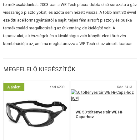
termékcsaládunkat. 2003-ban a WE-Tech piacra dobta első sorozata a gáz
lehetséges, hogy a teljes lövedéktárat egy töltéssel kilője. Tüzeléskor a
visszarúgó pisztolyokat, és azóta sem nézett vissza. A több mint 30 évvel
csúszka élesen hátrafelé mozdul egy fémes kattanással, ami egy éles
ezelőtti acélformagyártástól a saját, teljes fém airsoft pisztoly és puska
fegyver csúszka valósághű mozgását imitálja. Az összes lövés leadása
termékcsalád megalkotásáig az út kemény, de kielégítő volt. A
után a csúszka a hátsó pozícióban rögzítve marad. A replika képes CO2
tapasztalat, a készségek és a kiválóságra való könyörtelen törekvés
bomba tárral is működni, amit a tárak kategóriában vagy az alábbi
kombinációja az, ami ma meghatározza a WE-Tech-et az airsoft iparban.
kiegészítők között kínálunk.
A cső a torkolatnál rövid M11-es menettel van ellátva. Az alábbi
tartozékok között talál egy megfelelő adaptert, amellyel bármilyen
MEGFELELŐ KIEGÉSZÍTŐK
hangtompítót felszerelhet a fegyverre.
Ajánlott
Kód 6209
Kód 5413
Jellemzők pontokban kifejezve:
Teljesen fémszerkezet
Grafitszürke kivitelben
WE 50 töltényes tár WE Hi-
Valósághű kivitel
Capa-hoz
Nagyon erős visszacsapás - a tolócső mozgása lövéskor
A Hop-Up eszköz jó szabályozása a kerékkel
Minőségi kivitelezés, beleértve az apró részleteket is
Funkcionális mozgó alkatrészek