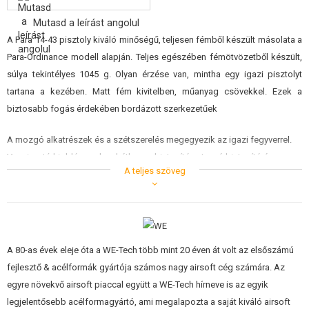
ÉPÍTŐKÉSZLETEK, MODELLEK
Mutasd a leírást angolul
A Para 14-43 pisztoly kiváló minőségű, teljesen fémből készült másolata a
REKLÁM TÁRGYAK
Para-Ordinance modell alapján. Teljes egészében fémötvözetből készült,
SÉRÜLT, HASZNÁLT ÁRUK
súlya tekintélyes 1045 g. Olyan érzése van, mintha egy igazi pisztolyt
tartana a kezében. Matt fém kivitelben, műanyag csövekkel. Ezek a
HÍREK
biztosabb fogás érdekében bordázott szerkezetűek
A mozgó alkatrészek és a szétszerelés megegyezik az igazi fegyverrel.
KEDVEZMÉNYEK
Vagyis a tárkioldó gomb, a kétkezes biztosító, a tenyérbiztosító és a
A teljes szöveg
csúszdafogó kar. Ha eltávolították, a csúszda eltávolítható és a fegyver
ELÉRHETŐSÉG
megtisztítható. A csúszdát el kell távolítani a Hop-Up rendszer
beállításához. Ez a kamrán lévő kis fogazott kerék elforgatásával történik.
A hátsó irányzék magasságban és oldalirányban állítható. A ravasz
A 80-as évek eleje óta a WE-Tech több mint 20 éven át volt az elsőszámú
könnyűfém ravasz.
fejlesztő & acélformák gyártója számos nagy airsoft cég számára. Az
egyre növekvő airsoft piaccal együtt a WE-Tech hírneve is az egyik
A nagy teljesítményű, kétsoros tár kapacitása 28 lövedék. Ez egy gázos
legjelentősebb acélformagyártó, ami megalapozta a saját kiváló airsoft
változat, ahol a fegyvert sűrített zöld gázzal töltik meg. Elméletileg