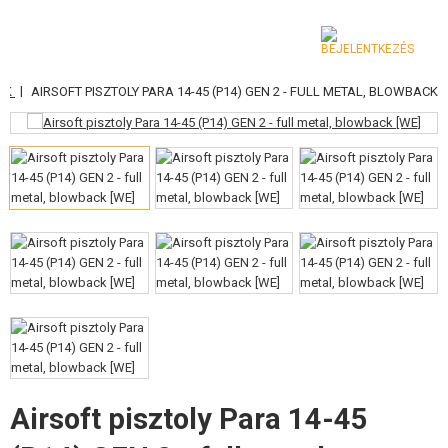
|
YOK
AIRSOFT PISZTOLY PARA 14-45 (P14) GEN 2 - FULL METAL, BLOWBACK
KATEGÓRIA
AIRSOFT FEGYVEREK
LÉGFEGYVEREK, CSÚZLIK
GRÁNÁTVETŐK, GRÁNÁTOK
LÖVEDÉK, GÁZ
AKKUMULÁTOROK, TÖLTŐK
TÁRAK
Airsoft pisztoly Para 14-45
SZEMÜVEGEK, MASZKOK