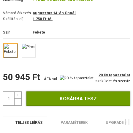
ÉPÍTŐKÉSZLETEK, MODELLEK
Várható érkezés
augusztus 14-én Önnél
REKLÁM TÁRGYAK
Szállítási díj
1 750 Ft-tól
SÉRÜLT, HASZNÁLT ÁRUK
Szín
Fekete
HÍREK
KEDVEZMÉNYEK
50 945 Ft
20 év tapasztalat
ELÉRHETŐSÉG
ÁFÁ-val
szaküzlet és szerviz
TELJES LEÍRÁS
PARAMÉTEREK
UPGRADE AIR