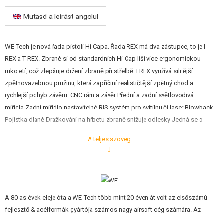
Mutasd a leírást angolul
WE-Tech je nová řada pistolí Hi-Capa. Řada REX má dva zástupce, to je I-
REX a T-REX. Zbraně si od standardních Hi-Cap liší více ergonomickou
rukojetí, což zlepšuje držení zbraně při střelbě. I REX využívá silnější
zpětnovazebnou pružinu, která zapříčiní realističtější zpětný chod a
rychlejší pohyb závěru. CNC rám a závěr Přední a zadní světlovodivá
mířidla Zadní mířidlo nastavitelné RIS systém pro svítilnu či laser Blowback
Pojistka dlaně Drážkování na hřbetu zbraně snižuje odlesky Jedná se o
plynovou pistoli, kdy se plyn plní do zásobníku pomocí plnícího ventilku v
A teljes szöveg
jeho patce. Používá se plyn Green Gas (Propan), který je součástí nabídky
našeho eshopu. Na jedno naplnění plynem lze vystřílet cca 20-30 kuliček.
Záleží na teplotě prostředí. Zbraň je vybavena "blow backem", neboli
reálným pohybem závěru. Při každém výstřelu závěr cyklicky "kopne"
dozadu a dá střelci vysoký pocit realističnosti. Tyto ply
A 80-as évek eleje óta a WE-Tech több mint 20 éven át volt az elsőszámú
fejlesztő & acélformák gyártója számos nagy airsoft cég számára. Az