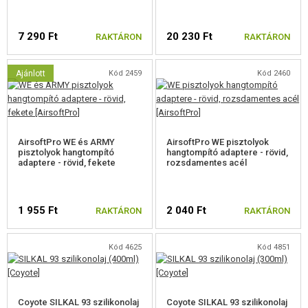
7 290 Ft
20 230 Ft
RAKTÁRON
RAKTÁRON
Ajánlott
Kód 2459
Kód 2460
AirsoftPro WE és ARMY
AirsoftPro WE pisztolyok
pisztolyok hangtompító
hangtompító adaptere - rövid,
adaptere - rövid, fekete
rozsdamentes acél
1 955 Ft
2 040 Ft
RAKTÁRON
RAKTÁRON
Kód 4625
Kód 4851
Coyote SILKAL 93 szilikonolaj
Coyote SILKAL 93 szilikonolaj