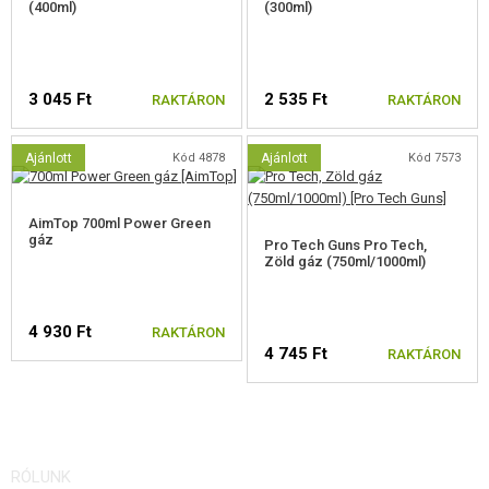
(400ml)
(300ml)
3 045 Ft
2 535 Ft
RAKTÁRON
RAKTÁRON
Ajánlott
Kód 4878
Ajánlott
Kód 7573
AimTop 700ml Power Green
gáz
Pro Tech Guns Pro Tech,
Zöld gáz (750ml/1000ml)
4 930 Ft
RAKTÁRON
4 745 Ft
RAKTÁRON
RÓLUNK