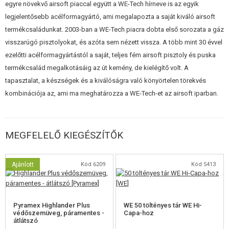
egyre növekvő airsoft piaccal együtt a WE-Tech hírneve is az egyik
legjelentősebb acélformagyártó, ami megalapozta a saját kiváló airsoft
termékcsaládunkat. 2003-ban a WE-Tech piacra dobta első sorozata a gáz
visszarúgó pisztolyokat, és azóta sem nézett vissza. A több mint 30 évvel
ezelőtti acélformagyártástól a saját, teljes fém airsoft pisztoly és puska
termékcsalád megalkotásáig az út kemény, de kielégítő volt. A
tapasztalat, a készségek és a kiválóságra való könyörtelen törekvés
kombinációja az, ami ma meghatározza a WE-Tech-et az airsoft iparban.
MEGFELELŐ KIEGÉSZÍTŐK
Ajánlott
Kód 6209
Kód 5413
Pyramex Highlander Plus
WE 50 töltényes tár WE Hi-
védőszemüveg, páramentes -
Capa-hoz
átlátszó