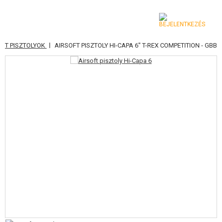
|
OFT PISZTOLYOK
AIRSOFT PISZTOLY HI-CAPA 6" T-REX COMPETITION - GBB
KATEGÓRIA
AIRSOFT FEGYVEREK
LÉGFEGYVEREK, CSÚZLIK
GRÁNÁTVETŐK, GRÁNÁTOK
LÖVEDÉK, GÁZ
AKKUMULÁTOROK, TÖLTŐK
TÁRAK
SZEMÜVEGEK, MASZKOK