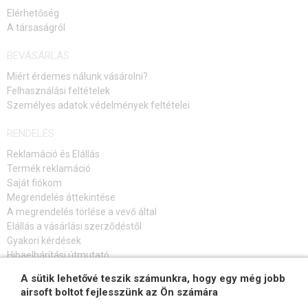
Elérhetőség
A társaságról
BEVÁSÁRLÁS
Miért érdemes nálunk vásárolni?
Felhasználási feltételek
Személyes adatok védelmények feltételei
RENDELÉS
Reklamáció és Elállás
Termék reklamáció
Saját fiókom
Megrendelés áttekintése
A megrendelés törlése a vevő által
Elállás a vásárlási szerződéstől
Gyakori kérdések
Hibaelhárítási útmutató
A sütik lehetővé teszik számunkra, hogy egy még jobb
FELIRATKOZÁS HÍRLEVÉLRE
airsoft boltot fejlesszünk az Ön számára