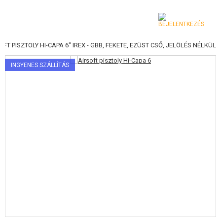
OFT PISZTOLY HI-CAPA 6" IREX - GBB, FEKETE, EZÜST CSŐ, JELÖLÉS NÉLKÜL
KATEGÓRIA
INGYENES SZÁLLÍTÁS
AIRSOFT FEGYVEREK
LÉGFEGYVEREK, CSÚZLIK
GRÁNÁTVETŐK, GRÁNÁTOK
LÖVEDÉK, GÁZ
AKKUMULÁTOROK, TÖLTŐK
TÁRAK
SZEMÜVEGEK, MASZKOK