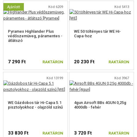
Ajánlott
Kód 6209
Kód 5413
Pyramex Highlander Plus
WE 50 töltényes tár WE Hi-
védőszemüveg, páramentes -
Capa-hoz
átlátszó
7 290 Ft
20 230 Ft
RAKTÁRON
RAKTÁRON
Kód 13199
Kód 3967
WE Gázdobos tár Hi-Capa 5.1
4gun Airsoft BBs 4GUN 0,25g
pisztolyokhoz - olajzöld színű
4000db - fehér
33 830 Ft
3 720 Ft
RAKTÁRON
RAKTÁRON