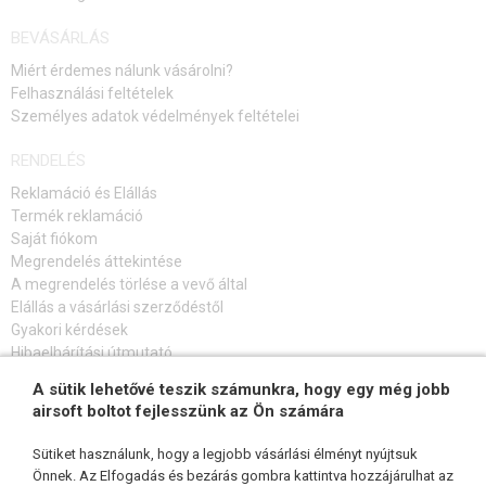
BEVÁSÁRLÁS
Miért érdemes nálunk vásárolni?
Felhasználási feltételek
Személyes adatok védelmények feltételei
RENDELÉS
Reklamáció és Elállás
Termék reklamáció
Saját fiókom
Megrendelés áttekintése
A megrendelés törlése a vevő által
Elállás a vásárlási szerződéstől
Gyakori kérdések
Hibaelhárítási útmutató
A sütik lehetővé teszik számunkra, hogy egy még jobb
FELIRATKOZÁS HÍRLEVÉLRE
airsoft boltot fejlesszünk az Ön számára
Sütiket használunk, hogy a legjobb vásárlási élményt nyújtsuk
Önnek. Az Elfogadás és bezárás gombra kattintva hozzájárulhat az