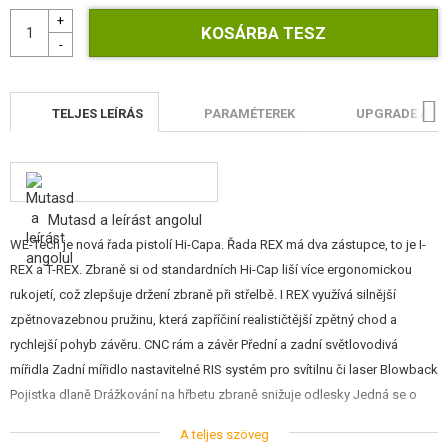
TELJES LEÍRÁS
PARAMÉTEREK
UPGRADE AIR
Mutasd a leírást angolul
WE-Tech je nová řada pistolí Hi-Capa. Řada REX má dva zástupce, to je I-
REX a T-REX. Zbraně si od standardních Hi-Cap liší více ergonomickou
rukojetí, což zlepšuje držení zbraně při střelbě. I REX využívá silnější
zpětnovazebnou pružinu, která zapříčiní realističtější zpětný chod a
rychlejší pohyb závěru. CNC rám a závěr Přední a zadní světlovodivá
mířidla Zadní mířidlo nastavitelné RIS systém pro svítilnu či laser Blowback
Pojistka dlaně Drážkování na hřbetu zbraně snižuje odlesky Jedná se o
plynovou pistoli, kdy se plyn plní do zásobníku pomocí plnícího ventilku v
A teljes szöveg
jeho patce. Používá se plyn Green Gas (Propan), který je součástí nabídky