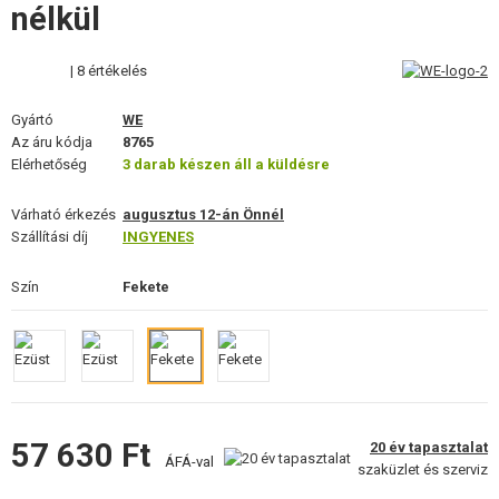
nélkül
ÉPÍTŐKÉSZLETEK, MODELLEK
REKLÁM TÁRGYAK
| 8 értékelés
SÉRÜLT, HASZNÁLT ÁRUK
Gyártó
WE
Az áru kódja
8765
Elérhetőség
3 darab készen áll a küldésre
HÍREK
Várható érkezés
augusztus 12-án Önnél
KEDVEZMÉNYEK
Szállítási díj
INGYENES
ELÉRHETŐSÉG
Szín
Fekete
57 630 Ft
20 év tapasztalat
ÁFÁ-val
szaküzlet és szerviz