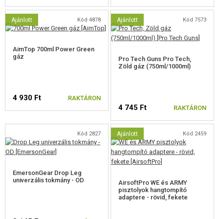
Ajánlott
Kód 4878
Ajánlott
Kód 7573
AimTop 700ml Power Green
gáz
Pro Tech Guns Pro Tech,
Zöld gáz (750ml/1000ml)
4 930 Ft
RAKTÁRON
4 745 Ft
RAKTÁRON
Kód 2827
Ajánlott
Kód 2459
EmersonGear Drop Leg
univerzális tokmány - OD
AirsoftPro WE és ARMY
pisztolyok hangtompító
adaptere - rövid, fekete