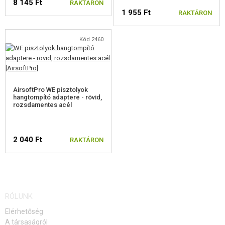
8 145 Ft
RAKTÁRON
1 955 Ft
RAKTÁRON
Kód 2460
AirsoftPro WE pisztolyok
hangtompító adaptere - rövid,
rozsdamentes acél
2 040 Ft
RAKTÁRON
RÓLUNK
Elérhetőség
A társaságról