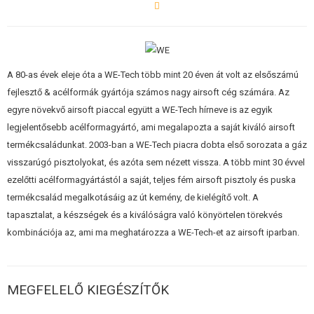
našeho eshopu. Na jedno naplnění plynem lze vystřílet cca 20-30 kuliček.
Záleží na teplotě prostředí. Zbraň je vybavena "blow backem", neboli
reálným pohybem závěru. Při každém výstřelu závěr cyklicky "kopne"
dozadu a dá střelci vysoký pocit realističnosti. Tyto ply
A 80-as évek eleje óta a WE-Tech több mint 20 éven át volt az elsőszámú
fejlesztő & acélformák gyártója számos nagy airsoft cég számára. Az
egyre növekvő airsoft piaccal együtt a WE-Tech hírneve is az egyik
legjelentősebb acélformagyártó, ami megalapozta a saját kiváló airsoft
termékcsaládunkat. 2003-ban a WE-Tech piacra dobta első sorozata a gáz
visszarúgó pisztolyokat, és azóta sem nézett vissza. A több mint 30 évvel
ezelőtti acélformagyártástól a saját, teljes fém airsoft pisztoly és puska
termékcsalád megalkotásáig az út kemény, de kielégítő volt. A
tapasztalat, a készségek és a kiválóságra való könyörtelen törekvés
kombinációja az, ami ma meghatározza a WE-Tech-et az airsoft iparban.
MEGFELELŐ KIEGÉSZÍTŐK