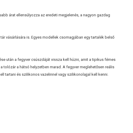
gasabb árat ellensúlyozza az eredeti megjelenés, a nagyon gazdag
tár vásárlására is. Egyes modellek csomagjában egy tartalék belső
e után a fegyver csúszdáját vissza kell húzni, amit a tipikus fémes
n a tolózár a hátsó helyzetben marad. A fegyver meglehetősen reális
tartani és szilikonos vazelinnel vagy szilikonolajjal kell kenni.