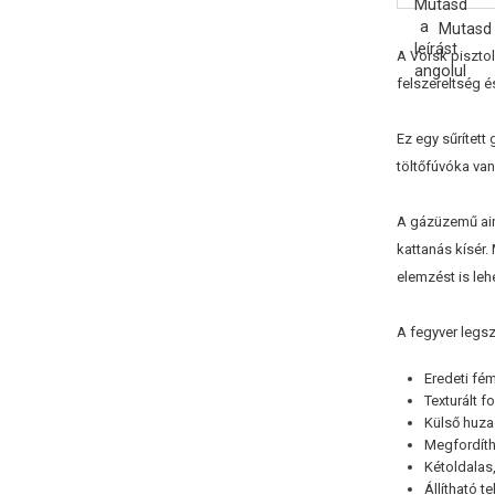
Mutasd 
A Vorsk pisztol
felszereltség 
Ez egy sűrítet
töltőfúvóka va
A gázüzemű airs
kattanás kísér.
elemzést is leh
A fegyver legs
Eredeti f
Texturált f
Külső huza
Megfordíth
Kétoldalas
Állítható t