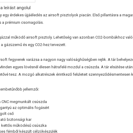
a leírást angolul
y egy érdekes újjáéledés az airsoft pisztolyok piacán. Első pillantásra a ma
és a prémium csomagolás.
t gázzal működő airsoft pisztoly. Lehetőség van azonban CO2-bombákhoz való 
n a gázüzemű és egy CO2-hez tervezett.
oft fegyverek varázsa a nagyon nagy valósághűségben rejlik. A tár behelyezés
 Minden egyes lövésnél élesen hátrafelé mozdul a csúszda. A tár elsütése utá
etővé tesz. A mozgó alkatrészek érintkező felületeit szennyeződésmentesen kell 
zembetűnőbb jellemzői:
ém CNC megmunkált csúszda
ogantyú az optimális fogásért
golt cső
ató biztonsági kar
, kettős működésű csúszka
eljes fémből készült célzókészülék