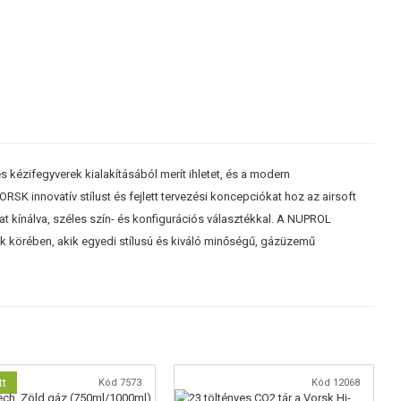
 kézifegyverek kialakításából merít ihletet, és a modern
SK innovatív stílust és fejlett tervezési koncepciókat hoz az airsoft
at kínálva, széles szín- és konfigurációs választékkal. A NUPROL
 körében, akik egyedi stílusú és kiváló minőségű, gázüzemű
tt
Kód 7573
Kód 12068