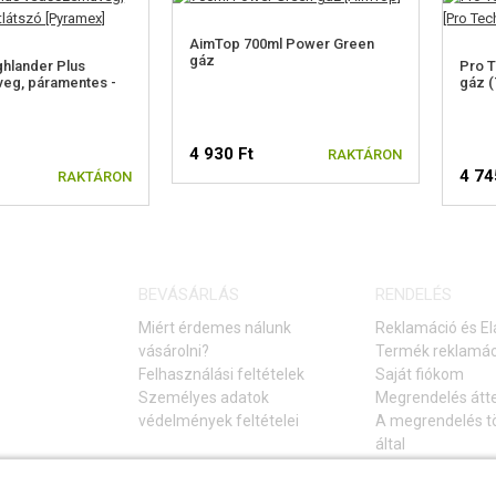
AimTop 700ml Power Green
gáz
hlander Plus
Pro T
eg, páramentes -
gáz (
4 930 Ft
RAKTÁRON
4 74
RAKTÁRON
BEVÁSÁRLÁS
RENDELÉS
Miért érdemes nálunk
Reklamáció és El
vásárolni?
Termék reklamác
Felhasználási feltételek
Saját fiókom
Személyes adatok
Megrendelés átt
védelmények feltételei
A megrendelés tö
által
Elállás a vásárlá
Gyakori kérdések