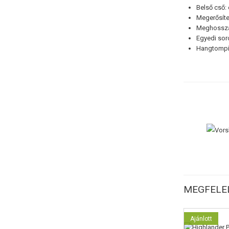
Belső cső
Megerősíte
Meghosszab
Egyedi sor
Hangtompít
MEGFELEL
Ajánlott