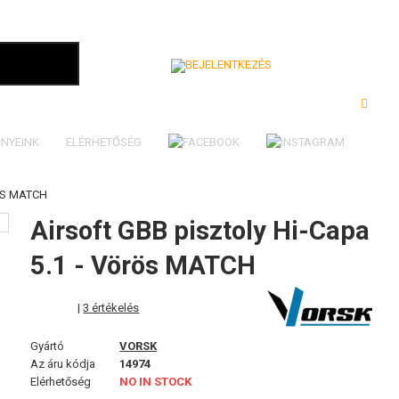
Bejelentkezés
NYEINK
ELÉRHETŐSÉG
RÖS MATCH
Airsoft GBB pisztoly Hi-Capa
5.1 - Vörös MATCH
|
3 értékelés
Gyártó
VORSK
Az áru kódja
14974
Elérhetőség
NO IN STOCK