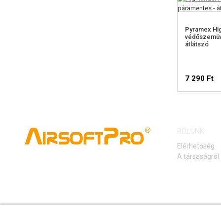
Pyramex Hig
védőszemüv
átlátszó
7 290 Ft
RÓLUNK
Elérhetőség
A társaságról