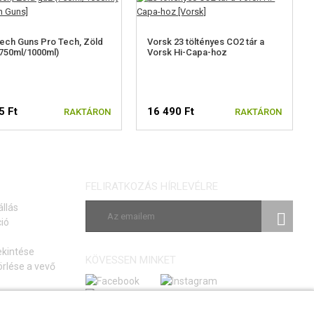
ech Guns Pro Tech, Zöld
Vorsk 23 töltényes CO2 tár a
750ml/1000ml)
Vorsk Hi-Capa-hoz
5 Ft
16 490 Ft
RAKTÁRON
RAKTÁRON
FELIRATKOZÁS HÍRLEVÉLRE
állás
ió
ekintése
KÖVESSEN MINKET
rlése a vevő
si szerződéstől