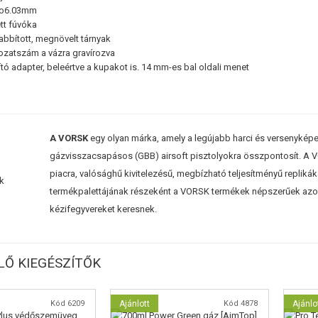
: o6.03mm
tt fúvóka
bított, megnövelt tárnyak
ozatszám a vázra gravírozva
ó adapter, beleértve a kupakot is. 14 mm-es bal oldali menet
A VORSK
egy olyan márka, amely a legújabb harci és versenyképes
gázvisszacsapásos (GBB) airsoft pisztolyokra összpontosít. A VOR
piacra, valósághű kivitelezésű, megbízható teljesítményű replikák
termékpalettájának részeként a VORSK termékek népszerűek azok
kézifegyvereket keresnek.
Ő KIEGÉSZÍTŐK
Kód 6209
Ajánlott
Kód 4878
Ajánlo