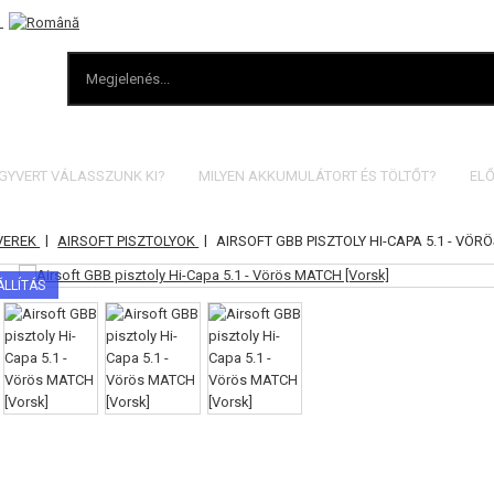
EGYVERT VÁLASSZUNK KI?
MILYEN AKKUMULÁTORT ÉS TÖLTŐT?
ELŐ
|
|
VEREK
AIRSOFT PISZTOLYOK
AIRSOFT GBB PISZTOLY HI-CAPA 5.1 - VÖ
ÁLLÍTÁS