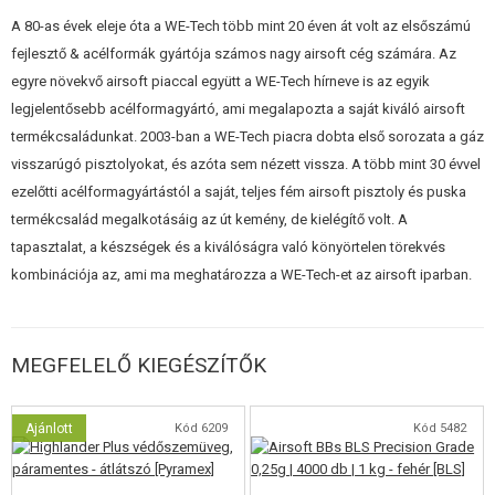
A 80-as évek eleje óta a WE-Tech több mint 20 éven át volt az elsőszámú
A HopUp a csúszka eltávolítása után állítható be. Ez egy apró fogazott
fejlesztő & acélformák gyártója számos nagy airsoft cég számára. Az
kerék elforgatásával történik a kamrán. A tenyérzár további biztonságot
egyre növekvő airsoft piaccal együtt a WE-Tech hírneve is az egyik
nyújt a kezelés során.
legjelentősebb acélformagyártó, ami megalapozta a saját kiváló airsoft
termékcsaládunkat. 2003-ban a WE-Tech piacra dobta első sorozata a gáz
Jellemzők pontokban :
visszarúgó pisztolyokat, és azóta sem nézett vissza. A több mint 30 évvel
Teljesen fémből készült
ezelőtti acélformagyártástól a saját, teljes fém airsoft pisztoly és puska
Könnyű kivitel
termékcsalád megalkotásáig az út kemény, de kielégítő volt. A
Minőségi kivitelezés, beleértve az apró részleteket is
tapasztalat, a készségek és a kiválóságra való könyörtelen törekvés
Felszerelés taktikai kiegészítőkhöz
kombinációja az, ami ma meghatározza a WE-Tech-et az airsoft iparban.
Fegyver szétszerelése
26 töltényes tár
Állítható HopUp
Blowback
MEGFELELŐ KIEGÉSZÍTŐK
Ajánlott
Kód 6209
Kód 5482