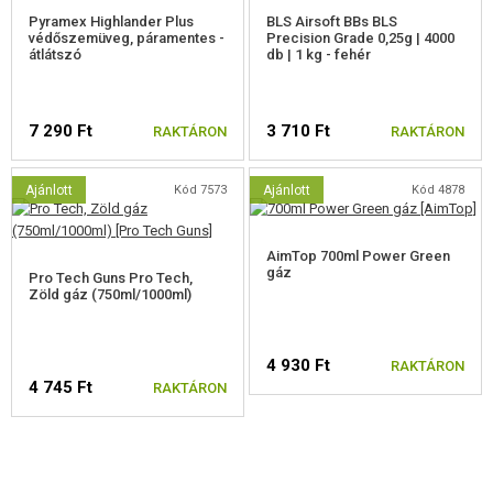
Pyramex Highlander Plus
BLS Airsoft BBs BLS
védőszemüveg, páramentes -
Precision Grade 0,25g | 4000
átlátszó
db | 1 kg - fehér
7 290 Ft
3 710 Ft
RAKTÁRON
RAKTÁRON
Ajánlott
Kód 7573
Ajánlott
Kód 4878
AimTop 700ml Power Green
gáz
Pro Tech Guns Pro Tech,
Zöld gáz (750ml/1000ml)
4 930 Ft
RAKTÁRON
4 745 Ft
RAKTÁRON