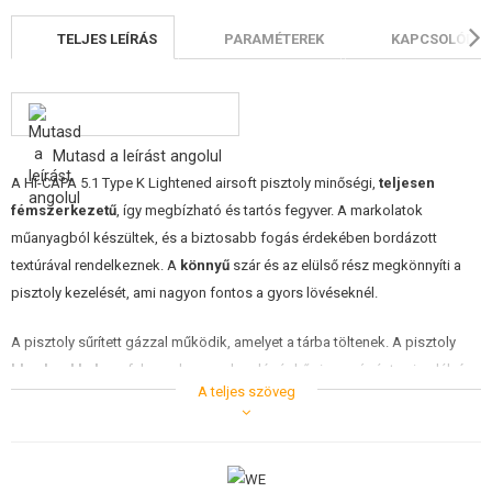
ÉPÍTŐKÉSZLETEK, MODELLEK
TELJES LEÍRÁS
PARAMÉTEREK
KAPCSOLÓDÓ 
REKLÁM TÁRGYAK
SÉRÜLT, HASZNÁLT ÁRUK
Mutasd a leírást angolul
HÍREK
A HI-CAPA 5.1 Type K Lightened airsoft pisztoly minőségi,
teljesen
fémszerkezetű
, így megbízható és tartós fegyver. A markolatok
KEDVEZMÉNYEK
műanyagból készültek, és a biztosabb fogás érdekében bordázott
textúrával rendelkeznek. A
könnyű
szár és az elülső rész megkönnyíti a
ELÉRHETŐSÉG
pisztoly kezelését, ami nagyon fontos a gyors lövéseknél.
A pisztoly sűrített gázzal működik, amelyet a tárba töltenek. A pisztoly
blowbackkel
van felszerelve, amely valósághű visszarúgást szimulál, és
A teljes szöveg
a lövés élményének egy újabb szórakoztató és hiteles dimenzióját adja.
Fekete színű, elegáns, ezüstszínű, 26 töltényes tárral. A pisztoly a cső alatt
egy
szerelősínnel
is rendelkezik, amelyre lézer vagy zseblámpa
szerelhető.