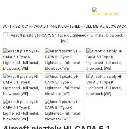
IRSOFT PISZTOLY HI-CAPA 5.1 TYPE K LIGHTENED - FULL METAL, BLOWBACK
KATEGÓRIA
AIRSOFT FEGYVEREK
LÉGFEGYVEREK, CSÚZLIK
GRÁNÁTVETŐK, GRÁNÁTOK
LÖVEDÉK, GÁZ
AKKUMULÁTOROK, TÖLTŐK
TÁRAK
SZEMÜVEGEK, MASZKOK