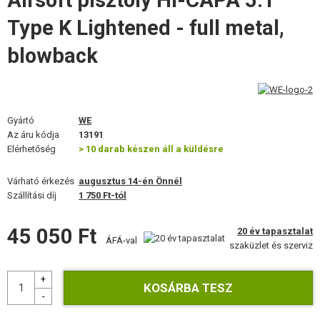
Airsoft pisztoly HI-CAPA 5.1
FELSZERELÉS, EGYENRUHA, TOKOK
Type K Lightened - full metal,
ÁLCÁZÁS, FESTÉK, SZALAG
blowback
RÁDIÓS, FEJHALLGATÓ, KAMERÁK
KIEGÉSZÍTŐK, HORDSZÍJAK
Gyártó
WE
Az áru kódja
13191
PÓTALKATRÉSZEK FEGYVEREKHEZ
Elérhetőség
> 10 darab készen áll a küldésre
FEGYVER JAVÍTÁS ÉS KARBANTARTÁS
Várható érkezés
augusztus 14-én Önnél
Szállítási díj
1 750 Ft-tól
ÖNVÉDELMI FELSZERELÉSEK, KÉPZÉS, KÉSEK
45 050 Ft
20 év tapasztalat
CÉLOK, LŐLAP
ÁFÁ-val
szaküzlet és szerviz
OUTDOOR, BUSHCRAFT
ÉLELMISZER