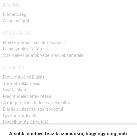
RÓLUNK
Elérhetőség
A társaságról
BEVÁSÁRLÁS
Miért érdemes nálunk vásárolni?
Felhasználási feltételek
Személyes adatok védelmények feltételei
RENDELÉS
Reklamáció és Elállás
Termék reklamáció
Saját fiókom
Megrendelés áttekintése
A megrendelés törlése a vevő által
Elállás a vásárlási szerződéstől
Gyakori kérdések
Hibaelhárítási útmutató
A sütik lehetővé teszik számunkra, hogy egy még jobb
FELIRATKOZÁS HÍRLEVÉLRE