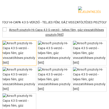
ZTOLY HI-CAPA 4.3 S-VERZIÓ - TELJES FÉM, GÁZ VISSZATÖLTÉSES PISZTOLY
KATEGÓRIA
AIRSOFT FEGYVEREK
LÉGFEGYVEREK, CSÚZLIK
GRÁNÁTVETŐK, GRÁNÁTOK
LÖVEDÉK, GÁZ
AKKUMULÁTOROK, TÖLTŐK
TÁRAK
SZEMÜVEGEK, MASZKOK