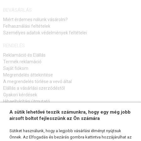
BEVÁSÁRLÁS
Miért érdemes nálunk vásárolni?
Felhasználási feltételek
Személyes adatok védelmények feltételei
RENDELÉS
Reklamáció és Elállás
Termék reklamáció
Saját fiókom
Megrendelés áttekintése
A megrendelés törlése a vevő által
Elállás a vásárlási szerződéstől
Gyakori kérdések
Hibaelhárítási útmutató
A sütik lehetővé teszik számunkra, hogy egy még jobb
FELIRATKOZÁS HÍRLEVÉLRE
airsoft boltot fejlesszünk az Ön számára
Sütiket használunk, hogy a legjobb vásárlási élményt nyújtsuk
Önnek. Az Elfogadás és bezárás gombra kattintva hozzájárulhat az