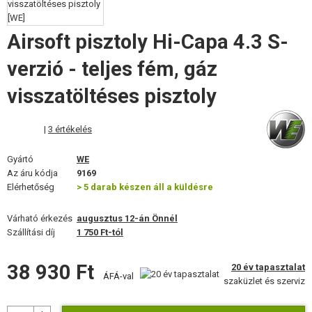
FELSZERELÉS, EGYENRUHA, TOKOK
Airsoft pisztoly Hi-Capa 4.3 S-
ÁLCÁZÁS, FESTÉK, SZALAG
verzió - teljes fém, gáz
RÁDIÓS, FEJHALLGATÓ, KAMERÁK
visszatöltéses pisztoly
KIEGÉSZÍTŐK, HORDSZÍJAK
|
3 értékelés
PÓTALKATRÉSZEK FEGYVEREKHEZ
Gyártó
WE
FEGYVER JAVÍTÁS ÉS KARBANTARTÁS
Az áru kódja
9169
Elérhetőség
> 5 darab készen áll a küldésre
ÖNVÉDELMI FELSZERELÉSEK, KÉPZÉS, KÉSEK
Várható érkezés
augusztus 12-án Önnél
CÉLOK, LŐLAP
Szállítási díj
1 750 Ft-tól
OUTDOOR, BUSHCRAFT
38 930 Ft
20 év tapasztalat
ÁFÁ-val
szaküzlet és szerviz
ÉLELMISZER