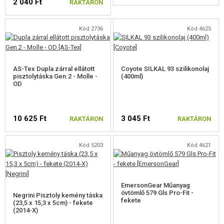
2 040 Ft
RAKTÁRON
Kód 2736
Kód 4625
AS-Tex Dupla zárral ellátott
Coyote SILKAL 93 szilikonolaj
pisztolytáska Gen.2 - Molle -
(400ml)
OD
10 625 Ft
3 045 Ft
RAKTÁRON
RAKTÁRON
Kód 5203
Kód 4621
EmersonGear Műanyag
övtömlő 579 Gls Pro-Fit -
Negrini Pisztoly kemény táska
fekete
(23,5 x 15,3 x 5cm) - fekete
(2014-X)