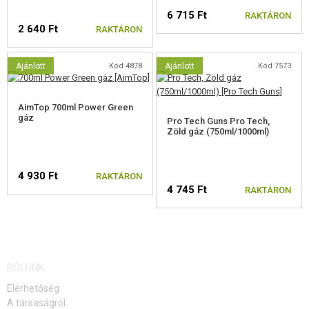
6 715 Ft
RAKTÁRON
2 640 Ft
RAKTÁRON
Ajánlott
Kód 4878
Ajánlott
Kód 7573
AimTop 700ml Power Green
gáz
Pro Tech Guns Pro Tech,
Zöld gáz (750ml/1000ml)
4 930 Ft
RAKTÁRON
4 745 Ft
RAKTÁRON
RÓLUNK
Elérhetőség
A társaságról