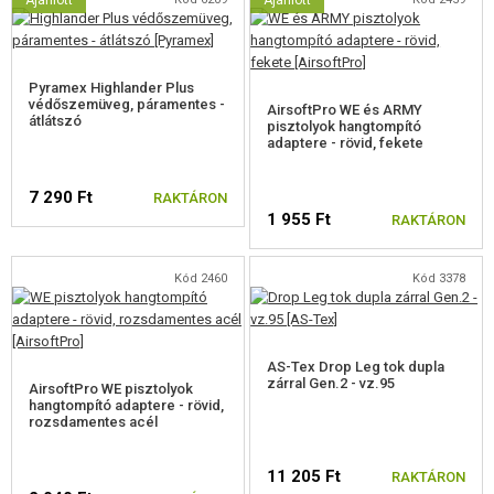
Ajánlott
Ajánlott
tartozékok között talál egy megfelelő adaptert, amelynek segítségével
bármilyen hangtompítót felszerelhet a fegyverre.
Jellemzők pontokban kifejezve:
Pyramex Highlander Plus
védőszemüveg, páramentes -
AirsoftPro WE és ARMY
átlátszó
pisztolyok hangtompító
Teljesen fémből készült
adaptere - rövid, fekete
Grafitszürke kivitel.
Valósághű kivitel
7 290 Ft
Nagyon erős blowback - a tolócsúszda mozgása lövéskor
RAKTÁRON
Hop-Up eszköz jó szabályozása kerékkel.
1 955 Ft
RAKTÁRON
Minőségi kivitelezés, beleértve az apró részleteket is.
Funkcionális mozgó alkatrészek
Kód 2460
Kód 3378
Dupla biztosíték
20 mm-es rögzítés taktikai kiegészítőkhöz.
Menet a sokkoló adapterhez
AS-Tex Drop Leg tok dupla
zárral Gen.2 - vz.95
AirsoftPro WE pisztolyok
hangtompító adaptere - rövid,
rozsdamentes acél
11 205 Ft
RAKTÁRON