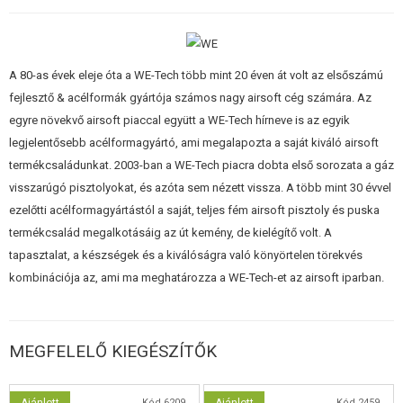
A mozgó alkatrészek és a vevőkészülék azonosak az igazi fegyverrel.
Vagyis a tárkioldó gomb, a kétkezes biztosíték, a tenyérbiztosító és a
A 80-as évek eleje óta a WE-Tech több mint 20 éven át volt az elsőszámú
reteszrögzítő kar. Eltávolítás után a csúszka eltávolítható és a fegyver
fejlesztő & acélformák gyártója számos nagy airsoft cég számára. Az
megtisztítható. A Hop-Up rendszer beállításához a csúszót el kell
egyre növekvő airsoft piaccal együtt a WE-Tech hírneve is az egyik
távolítani. Ez egy kis fogazott kerék elforgatásával történik a kamrán.
legjelentősebb acélformagyártó, ami megalapozta a saját kiváló airsoft
termékcsaládunkat. 2003-ban a WE-Tech piacra dobta első sorozata a gáz
A pisztoly váza alul egy integrált RIS-sínnel rendelkezik, amely ösztönzi az
visszarúgó pisztolyokat, és azóta sem nézett vissza. A több mint 30 évvel
elemlámpák vagy a lézer felszerelését.
ezelőtti acélformagyártástól a saját, teljes fém airsoft pisztoly és puska
A nagy teljesítményű, kétsoros tár kapacitása 24 lövedék. Ez a gázos
termékcsalád megalkotásáig az út kemény, de kielégítő volt. A
változat, ahol a pisztoly sűrített zöld gázzal van töltve. Elméletileg
tapasztalat, a készségek és a kiválóságra való könyörtelen törekvés
lehetséges, hogy a teljes tölténytárat egyetlen töltéssel kilője. Tüzeléskor a
kombinációja az, ami ma meghatározza a WE-Tech-et az airsoft iparban.
csúszka élesen hátrafelé mozog, fémes kattanással, ami egy éles fegyver
csúszka valósághű mozgását imitálja. Az összes lövés leadása után a
tolócsúszda a hátsó pozícióban marad.
MEGFELELŐ KIEGÉSZÍTŐK
A cső a torkolatnál rövid M11-es menettel van ellátva. Az alábbi
Kód 6209
Kód 2459