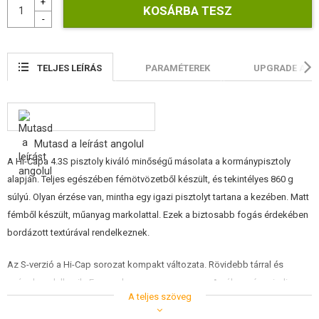
ÉPÍTŐKÉSZLETEK, MODELLEK
REKLÁM TÁRGYAK
TELJES LEÍRÁS
PARAMÉTEREK
UPGRADE AIR
SÉRÜLT, HASZNÁLT ÁRUK
HÍREK
Mutasd a leírást angolul
KEDVEZMÉNYEK
A Hi-Capa 4.3S pisztoly kiváló minőségű másolata a kormánypisztoly
alapján. Teljes egészében fémötvözetből készült, és tekintélyes 860 g
ELÉRHETŐSÉG
súlyú. Olyan érzése van, mintha egy igazi pisztolyt tartana a kezében. Matt
fémből készült, műanyag markolattal. Ezek a biztosabb fogás érdekében
bordázott textúrával rendelkeznek.
Az S-verzió a Hi-Cap sorozat kompakt változata. Rövidebb tárral és
szárral rendelkezik. Ez azonban nem egy morzsa. A súlya még mindig
A teljes szöveg
közel 900 gramm, és csak néhány milliméterrel rövidebb, mint a normál
4,3-as verzió.