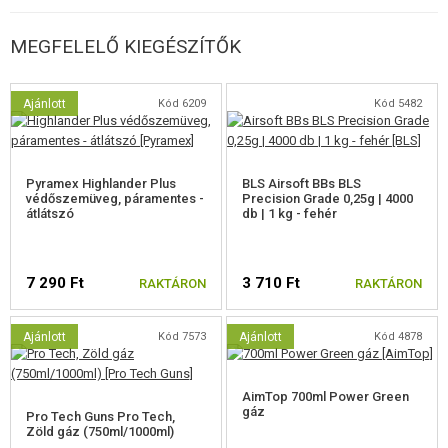
Könnyű vezető célzókészülék
Minőségi kivitelezés, beleértve az apró részleteket is
Taktikai tartozékok rögzítése
MEGFELELŐ KIEGÉSZÍTŐK
Fegyver szétszerelése
24 töltényt tartalmazó tár
Állítható HopUp
Ajánlott
Kód 6209
Kód 5482
Blowback
Pyramex Highlander Plus
BLS Airsoft BBs BLS
védőszemüveg, páramentes -
Precision Grade 0,25g | 4000
átlátszó
db | 1 kg - fehér
7 290 Ft
3 710 Ft
RAKTÁRON
RAKTÁRON
Ajánlott
Kód 7573
Ajánlott
Kód 4878
AimTop 700ml Power Green
gáz
Pro Tech Guns Pro Tech,
Zöld gáz (750ml/1000ml)