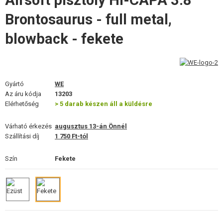
Airsoft pisztoly HI-CAPA 3.8
FELSZERELÉS, EGYENRUHA, TOKOK
Brontosaurus - full metal,
ÁLCÁZÁS, FESTÉK, SZALAG
blowback - fekete
RÁDIÓS, FEJHALLGATÓ, KAMERÁK
KIEGÉSZÍTŐK, HORDSZÍJAK
Gyártó
WE
Az áru kódja
13203
PÓTALKATRÉSZEK FEGYVEREKHEZ
Elérhetőség
> 5 darab készen áll a küldésre
FEGYVER JAVÍTÁS ÉS KARBANTARTÁS
Várható érkezés
augusztus 13-án Önnél
Szállítási díj
1 750 Ft-tól
ÖNVÉDELMI FELSZERELÉSEK, KÉPZÉS, KÉSEK
Szín
Fekete
CÉLOK, LŐLAP
OUTDOOR, BUSHCRAFT
ÉLELMISZER