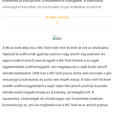
kivitelezés jól kidolgozott, a részletekre is odafigyelve. A markolatok
műanyagból készültek, és a biztosabb fogás érdekében bordázott
textúrával rendelkeznek.
A teljes szöveg
A meghajtása sűrített gázzal történik, amelyet a tárba töltenek. A
fegyveren található
szerelősín
lehetővé teszi taktikai kiegészítők, például
lézerek vagy zseblámpák rögzítését, így a játékosok több lehetőséget
kapnak a fegyver saját igényeikhez való igazítására. További előnye a
A 80-as évek eleje óta a WE-Tech több mint 20 éven át volt az elsőszámú
fényvezető célzókészülék
, amely lehetővé teszi a könnyű és gyors
fejlesztő & acélformák gyártója számos nagy airsoft cég számára. Az
tájékozódást a terepen még gyenge fényviszonyok mellett is. A
egyre növekvő airsoft piaccal együtt a WE-Tech hírneve is az egyik
tárkapacitás 24 töltényt tartalmaz.
legjelentősebb acélformagyártó, ami megalapozta a saját kiváló airsoft
termékcsaládunkat. 2003-ban a WE-Tech piacra dobta első sorozata a gáz
A HopUp a csúszka eltávolítása után állítható be. Ez egy kis fogazott
visszarúgó pisztolyokat, és azóta sem nézett vissza. A több mint 30 évvel
kerék elforgatásával történik a kamrán. A tenyérbiztosítás további
ezelőtti acélformagyártástól a saját, teljes fém airsoft pisztoly és puska
biztonságot nyújt a kezelés során.
termékcsalád megalkotásáig az út kemény, de kielégítő volt. A
Jellemzők pontokban :
tapasztalat, a készségek és a kiválóságra való könyörtelen törekvés
kombinációja az, ami ma meghatározza a WE-Tech-et az airsoft iparban.
Teljesen fémből készült