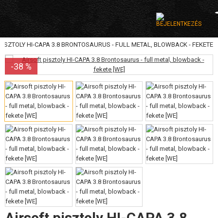
PISZTOLY HI-CAPA 3.8 BRONTOSAURUS - FULL METAL, BLOWBACK - FEKETE
KATEGÓRIA
-38 %
AIRSOFT FEGYVEREK
LÉGFEGYVEREK, CSÚZLIK
GRÁNÁTVETŐK, GRÁNÁTOK
LÖVEDÉK, GÁZ
AKKUMULÁTOROK, TÖLTŐK
TÁRAK
SZEMÜVEGEK, MASZKOK