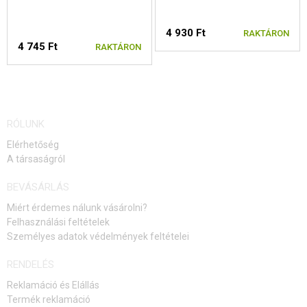
4 930 Ft
RAKTÁRON
4 745 Ft
RAKTÁRON
RÓLUNK
Elérhetőség
A társaságról
BEVÁSÁRLÁS
Miért érdemes nálunk vásárolni?
Felhasználási feltételek
Személyes adatok védelmények feltételei
RENDELÉS
Reklamáció és Elállás
Termék reklamáció