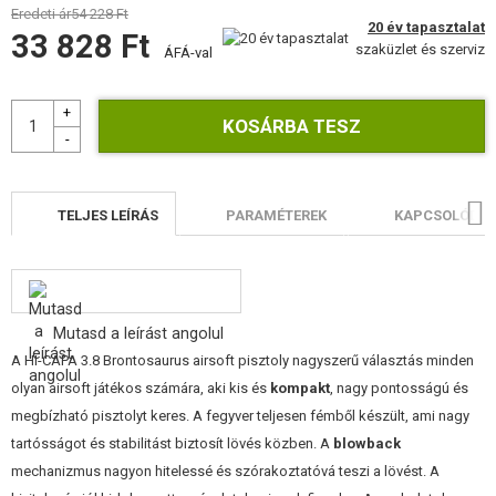
Eredeti ár
ÉPÍTŐKÉSZLETEK, MODELLEK
54 228 Ft
20 év tapasztalat
33 828 Ft
szaküzlet és szerviz
ÁFÁ-val
REKLÁM TÁRGYAK
SÉRÜLT, HASZNÁLT ÁRUK
HÍREK
TELJES LEÍRÁS
PARAMÉTEREK
KAPCSOLÓDÓ 
KEDVEZMÉNYEK
ELÉRHETŐSÉG
Mutasd a leírást angolul
A HI-CAPA 3.8 Brontosaurus airsoft pisztoly nagyszerű választás minden
olyan airsoft játékos számára, aki kis és
kompakt
, nagy pontosságú és
megbízható pisztolyt keres. A fegyver teljesen fémből készült, ami nagy
tartósságot és stabilitást biztosít lövés közben. A
blowback
mechanizmus nagyon hitelessé és szórakoztatóvá teszi a lövést. A