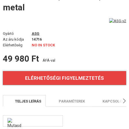
ÉPÍTŐKÉSZLETEK, MODELLEK
metal
REKLÁM TÁRGYAK
SÉRÜLT, HASZNÁLT ÁRUK
Gyártó
ASG
Az áru kódja
14716
HÍREK
Elérhetőség
NO IN STOCK
49 980 Ft
KEDVEZMÉNYEK
ÁFÁ-val
ELÉRHETŐSÉG
ELÉRHETŐSÉGI FIGYELMEZTETÉS
TELJES LEÍRÁS
PARAMÉTEREK
KAPCSOLÓDÓ 