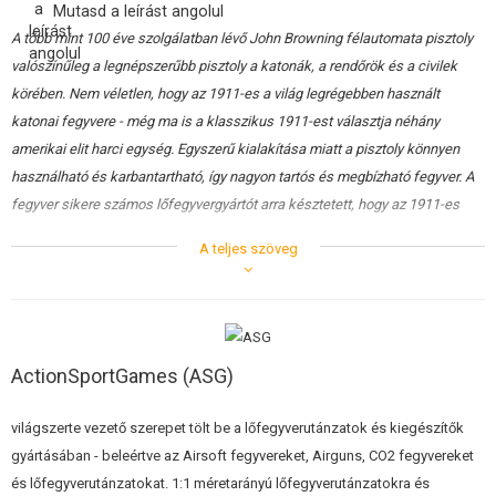
Mutasd a leírást angolul
A több mint 100 éve szolgálatban lévő John Browning félautomata pisztoly
valószínűleg a legnépszerűbb pisztoly a katonák, a rendőrök és a civilek
körében. Nem véletlen, hogy az 1911-es a világ legrégebben használt
katonai fegyvere - még ma is a klasszikus 1911-est választja néhány
amerikai elit harci egység. Egyszerű kialakítása miatt a pisztoly könnyen
használható és karbantartható, így nagyon tartós és megbízható fegyver. A
fegyver sikere számos lőfegyvergyártót arra késztetett, hogy az 1911-es
dizájnt vegyék alapul - az 1911-es pisztolyok összehasonlításakor a mai
A teljes szöveg
napig széles körben az 1911-es a mérce.
Az időtlen 1911-es teljes mértékben engedélyezett replika, amely a mai
lövészsportok szerelmeseinek igényeihez igazítja az időtlen 1911-est.
ActionSportGames (ASG)
A
Dan Wesson 1911 A2-vel
a klasszikus 1911-es megjelenését a mai kor
igényeihez igazították. A Dan Wesson az A2-t a híres Colt 1911 katonai
világszerte vezető szerepet tölt be a lőfegyverutánzatok és kiegészítők
pisztoly "harmadik generációjának" értelmezéseként képzelte el. A DW
gyártásában - beleértve az Airsoft fegyvereket, Airguns, CO2 fegyvereket
1911 A2 airsoft pisztoly pontos,
1:1 méretarányú
másolata rendelkezik
és lőfegyverutánzatokat. 1:1 méretarányú lőfegyverutánzatokra és