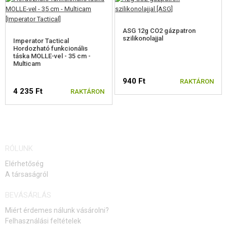
ASG 12g CO2 gázpatron
szilikonolajjal
Imperator Tactical
Hordozható funkcionális
táska MOLLE-vel - 35 cm -
Multicam
940 Ft
RAKTÁRON
4 235 Ft
RAKTÁRON
RÓLUNK
Elérhetőség
A társaságról
BEVÁSÁRLÁS
Miért érdemes nálunk vásárolni?
Felhasználási feltételek