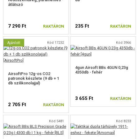
Állítható Hop-Up
átlátszó
7 290 Ft
235 Ft
RAKTÁRON
RAKTÁRON
Ajánlott
Kód 17232
Kód 3966
4gun Airsoft BBs 4GUN 0,23g
4350db - fehér
AirsoftPro 12g-os CO2
patronok készlete (9 db + 1
db szilikonolajjal)
3 655 Ft
RAKTÁRON
2 705 Ft
RAKTÁRON
Kód 5481
Kód 8233