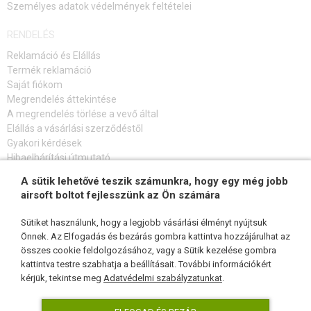
Személyes adatok védelmények feltételei
RENDELÉS
Reklamáció és Elállás
Termék reklamáció
Saját fiókom
Megrendelés áttekintése
A megrendelés törlése a vevő által
Elállás a vásárlási szerződéstől
Gyakori kérdések
Hibaelhárítási útmutató
A sütik lehetővé teszik számunkra, hogy egy még jobb
FELIRATKOZÁS HÍRLEVÉLRE
airsoft boltot fejlesszünk az Ön számára
Sütiket használunk, hogy a legjobb vásárlási élményt nyújtsuk
Önnek. Az Elfogadás és bezárás gombra kattintva hozzájárulhat az
összes cookie feldolgozásához, vagy a Sütik kezelése gombra
KÖVESSEN MINKET
kattintva testre szabhatja a beállításait. További információkért
kérjük, tekintse meg
Adatvédelmi szabályzatunkat
.