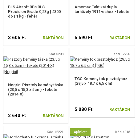
BLS Airsoft BBs BLS
Amomax Taktikai dupla
Precision Grade 0,23g | 4300
tárhüvely 1911-eshez - fekete
db | 1 kg - fehér
3 605 Ft
5 590 Ft
RAKTÁRON
RAKTÁRON
Kód 5203
Kód 12790
TGC Kemény tok pisztolyhoz
(29,5 x 18,7 x 6,5 cm)
Negrini Pisztoly kemény táska
(23,5 x 15,3 x 5cm) - fekete
(2014-X)
5 080 Ft
RAKTÁRON
2 640 Ft
RAKTÁRON
Kód 12221
Ajánlott
Kód 4018