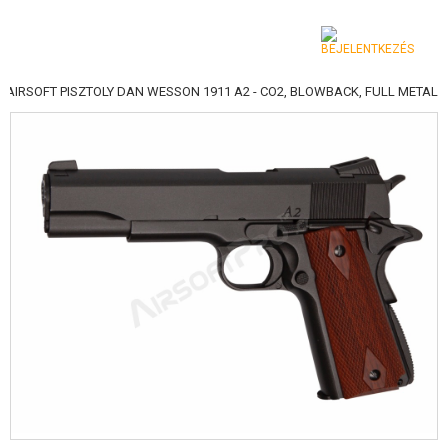
AIRSOFT PISZTOLY DAN WESSON 1911 A2 - CO2, BLOWBACK, FULL METAL
KATEGÓRIA
AIRSOFT FEGYVEREK
LÉGFEGYVEREK, CSÚZLIK
GRÁNÁTVETŐK, GRÁNÁTOK
LÖVEDÉK, GÁZ
AKKUMULÁTOROK, TÖLTŐK
TÁRAK
SZEMÜVEGEK, MASZKOK