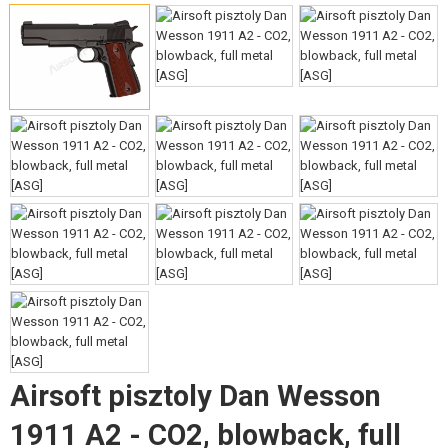
FELSZERELÉS, EGYENRUHA, TOKOK
ÁLCÁZÁS, FESTÉK, SZALAG
RÁDIÓS, FEJHALLGATÓ, KAMERÁK
KIEGÉSZÍTŐK, HORDSZÍJAK
PÓTALKATRÉSZEK FEGYVEREKHEZ
FEGYVER JAVÍTÁS ÉS KARBANTARTÁS
ÖNVÉDELMI FELSZERELÉSEK, KÉPZÉS, KÉSEK
CÉLOK, LŐLAP
OUTDOOR, BUSHCRAFT
Airsoft pisztoly Dan Wesson
ÉLELMISZER
1911 A2 - CO2, blowback, full