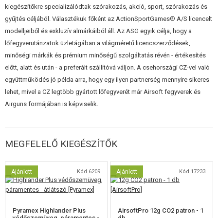
mindazokkal a jellemzőkkel, amelyek megkülönböztetik az igazi A2-t
kiegészítőkre specializálódtak szórakozás, akció, sport, szórakozás és
elődeitől, beleértve a rövidebb vázat és a könnyebb kezelhetőség
gyűjtés céljából. Választékuk főként az ActionSportGames® A/S licencelt
érdekében megnövelt biztosítékokat és kezelőszerveket. Az 1911 A2
modelljeiből és exkluzív almárkáiból áll. Az ASG egyik célja, hogy a
csökkentett és megnövelt kilövőnyílással, modern
Novak-stílusú
harci
lőfegyverutánzatok üzletágában a világméretű licencszerződések,
célzókészülékkel és taktikai hódfarokkal büszkélkedhet. A DW 1911 egy
minőségi márkák és prémium minőségű szolgáltatás révén - értékesítés
14 lövéses tárban lévő
CO2-bombával
működik, és nagyszerű lövési
előtt, alatt és után - a preferált szállítóvá váljon. A csehországi CZ-vel való
élményt nyújt az airsoft pályán vagy a céllövöldében.
együttműködés jó példa arra, hogy egy ilyen partnerség mennyire sikeres
lehet, mivel a CZ legtöbb gyártott lőfegyverét már Airsoft fegyverek és
Ez a karcsú pisztoly kockás
fa utánzatú
markolattal és sima elülső
Airguns formájában is képviselik.
kerettel rendelkezik a klasszikus 1911-es megjelenés és érzés érdekében.
A Dan Wesson 1911 A2 a
tényleges éles furat
és a külső krómozott
csövön lévő "match" gravírozás
jelölései
is megtalálhatóak.
MEGFELELŐ KIEGÉSZÍTŐK
Jellemzők
Ajánlott
Kód 6209
Ajánlott
Kód 17233
Gravírozott cső
Eredeti jelölések
Továbbfejlesztett kezelőszervek
Blowback
Pyramex Highlander Plus
AirsoftPro 12g CO2 patron - 1
Novak célzókészülék
védőszemüveg, páramentes -
db