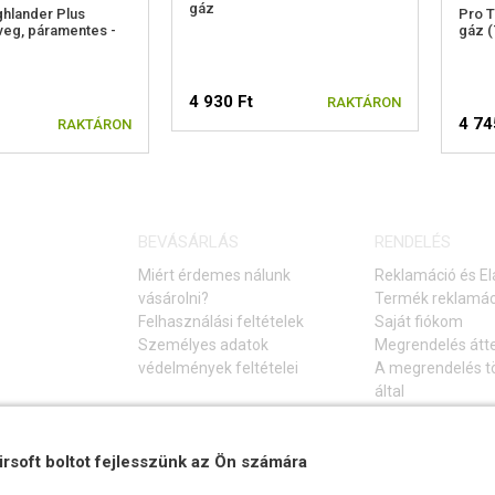
gáz
hlander Plus
Pro T
eg, páramentes -
gáz (
4 930 Ft
RAKTÁRON
4 74
RAKTÁRON
BEVÁSÁRLÁS
RENDELÉS
Miért érdemes nálunk
Reklamáció és El
vásárolni?
Termék reklamác
Felhasználási feltételek
Saját fiókom
Személyes adatok
Megrendelés átt
védelmények feltételei
A megrendelés tö
által
Elállás a vásárlá
Gyakori kérdések
irsoft boltot fejlesszünk az Ön számára
Hibaelhárítási ú