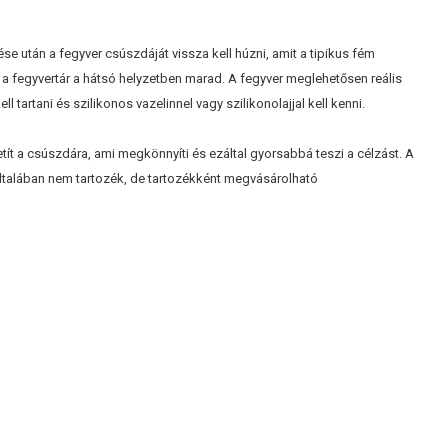
e után a fegyver csúszdáját vissza kell húzni, amit a tipikus fém
 a fegyvertár a hátsó helyzetben marad. A fegyver meglehetősen reális
tartani és szilikonos vazelinnel vagy szilikonolajjal kell kenni.
vetít a csúszdára, ami megkönnyíti és ezáltal gyorsabbá teszi a célzást. A
ltalában nem tartozék, de tartozékként megvásárolható