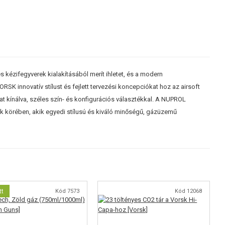
 kézifegyverek kialakításából merít ihletet, és a modern
SK innovatív stílust és fejlett tervezési koncepciókat hoz az airsoft
at kínálva, széles szín- és konfigurációs választékkal. A NUPROL
 körében, akik egyedi stílusú és kiváló minőségű, gázüzemű
tt
Kód 7573
Kód 12068