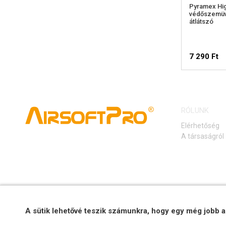
Pyramex Hig
védőszemüv
átlátszó
7 290 Ft
RÓLUNK
Elérhetőség
A társaságról
A sütik lehetővé teszik számunkra, hogy egy még jobb a