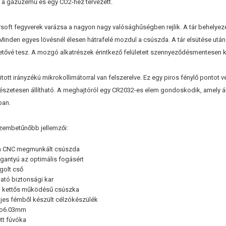
n a gázüzemű és egy CO2-hez tervezett.
oft fegyverek varázsa a nagyon nagy valósághűségben rejlik. A tár behelyezés
 Minden egyes lövésnél élesen hátrafelé mozdul a csúszda. A tár elsütése után
etővé tesz. A mozgó alkatrészek érintkező felületeit szennyeződésmentesen kell 
yitott irányzékú mikrokollimátorral van felszerelve. Ez egy piros fénylő pontot 
mészetesen állítható. A meghajtóról egy CR2032-es elem gondoskodik, amely á
ban.
szembetűnőbb jellemzői:
ém CNC megmunkált csúszda
ogantyú az optimális fogásért
golt cső
ató biztonsági kar
, kettős működésű csúszka
eljes fémből készült célzókészülék
: o6.03mm
tt fúvóka