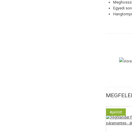
Meghosszab
Egyedi sor
Hangtompít
MEGFELEL
Ajánlott