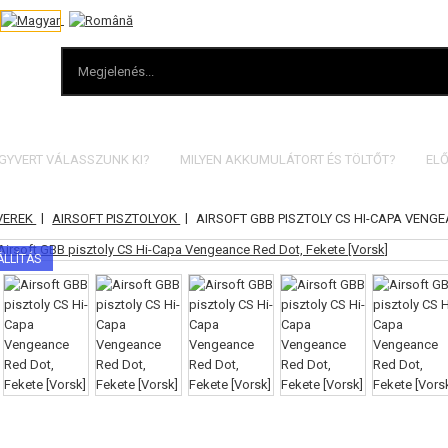
EGYVERT VÁLASSZUNK KI?
MILYEN AKKUMULÁTORT ÉS TÖLTŐT?
ELŐ
|
|
VEREK
AIRSOFT PISZTOLYOK
AIRSOFT GBB PISZTOLY CS HI-CAPA VENGE
ÁLLÍTÁS