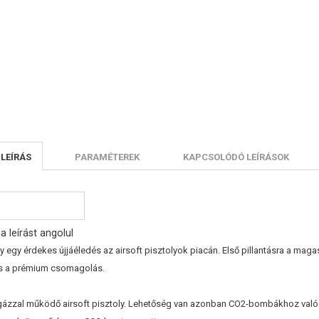
 LEÍRÁS
PARAMÉTEREK
KAPCSOLÓDÓ LEÍRÁSOK
a leírást angolul
y egy érdekes újjáéledés az airsoft pisztolyok piacán. Első pillantásra a ma
és a prémium csomagolás.
t gázzal működő airsoft pisztoly. Lehetőség van azonban CO2-bombákhoz való 