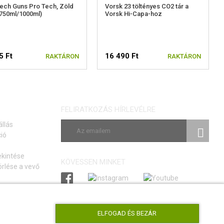
ech Guns Pro Tech, Zöld
Vorsk 23 töltényes CO2 tár a
750ml/1000ml)
Vorsk Hi-Capa-hoz
5 Ft
16 490 Ft
RAKTÁRON
RAKTÁRON
FELIRATKOZÁS HÍRLEVÉLRE
állás
ió
ekintése
KÖVESSEN MINKET
rlése a vevő
si szerződéstől
tmutató
ELFOGAD ÉS BEZÁR