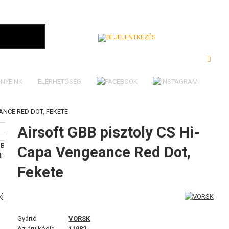
Bejelentkezés
NYEINK
ELÉRHETŐSÉG
ANCE RED DOT, FEKETE
Airsoft GBB pisztoly CS Hi-
Capa Vengeance Red Dot,
Fekete
Gyártó
VORSK
Az áru kódja
11982