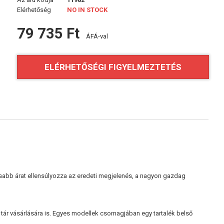
Elérhetőség
NO IN STOCK
79 735 Ft
ÁFÁ-val
ELÉRHETŐSÉGI FIGYELMEZTETÉS
gasabb árat ellensúlyozza az eredeti megjelenés, a nagyon gazdag
tár vásárlására is. Egyes modellek csomagjában egy tartalék belső