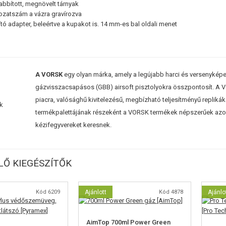
bított, megnövelt tárnyak
ozatszám a vázra gravírozva
ó adapter, beleértve a kupakot is. 14 mm-es bal oldali menet
A VORSK
egy olyan márka, amely a legújabb harci és versenyképes
gázvisszacsapásos (GBB) airsoft pisztolyokra összpontosít. A VOR
piacra, valósághű kivitelezésű, megbízható teljesítményű replikák
termékpalettájának részeként a VORSK termékek népszerűek azok
kézifegyvereket keresnek.
Ő KIEGÉSZÍTŐK
Kód 6209
Ajánlott
Kód 4878
Ajánlo
AimTop 700ml Power Green