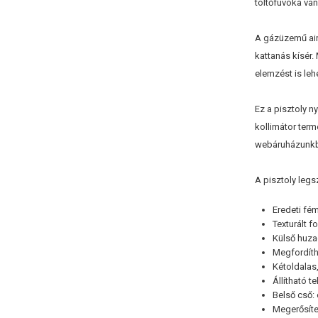
töltőfúvóka va
A gázüzemű airs
kattanás kísér.
elemzést is leh
Ez a pisztoly n
kollimátor ter
webáruházunk
A pisztoly leg
Eredeti f
Texturált f
Külső huza
Megfordíth
Kétoldalas
Állítható t
Belső cső
Megerősíte