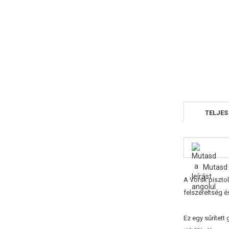
TELJES
Mutasd 
A Vorsk pisztol
felszereltség 
Ez egy sűrítet