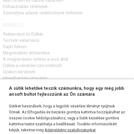
Miért érdemes nálunk vásárolni?
Felhasználási feltételek
Személyes adatok védelmények feltételei
RENDELÉS
Reklamáció és Elállás
Termék reklamáció
Saját fiókom
Megrendelés áttekintése
A megrendelés törlése a vevő által
Elállás a vásárlási szerződéstől
Gyakori kérdések
Hibaelhárítási útmutató
A sütik lehetővé teszik számunkra, hogy egy még jobb
FELIRATKOZÁS HÍRLEVÉLRE
airsoft boltot fejlesszünk az Ön számára
Sütiket használunk, hogy a legjobb vásárlási élményt nyújtsuk
Önnek. Az Elfogadás és bezárás gombra kattintva hozzájárulhat az
összes cookie feldolgozásához, vagy a Sütik kezelése gombra
KÖVESSEN MINKET
kattintva testre szabhatja a beállításait. További információkért
kérjük, tekintse meg
Adatvédelmi szabályzatunkat
.