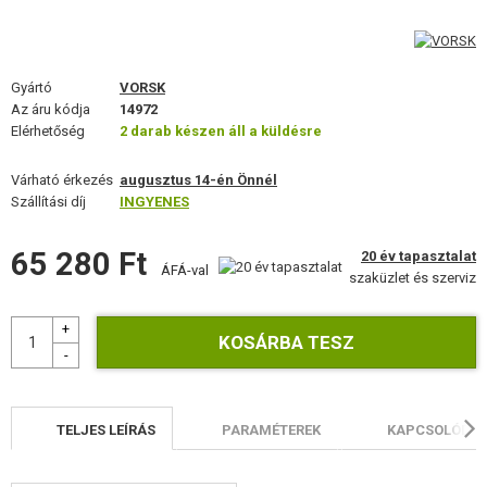
FELSZERELÉS, EGYENRUHA, TOKOK
ÁLCÁZÁS, FESTÉK, SZALAG
Gyártó
VORSK
Az áru kódja
RÁDIÓS, FEJHALLGATÓ, KAMERÁK
14972
Elérhetőség
2 darab készen áll a küldésre
KIEGÉSZÍTŐK, HORDSZÍJAK
Várható érkezés
augusztus 14-én Önnél
Szállítási díj
INGYENES
PÓTALKATRÉSZEK FEGYVEREKHEZ
65 280 Ft
FEGYVER JAVÍTÁS ÉS KARBANTARTÁS
20 év tapasztalat
ÁFÁ-val
szaküzlet és szerviz
ÖNVÉDELMI FELSZERELÉSEK, KÉPZÉS, KÉSEK
CÉLOK, LŐLAP
OUTDOOR, BUSHCRAFT
TELJES LEÍRÁS
PARAMÉTEREK
KAPCSOLÓDÓ 
ÉLELMISZER