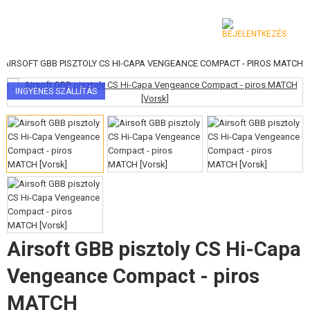
AIRSOFT GBB PISZTOLY CS HI-CAPA VENGEANCE COMPACT - PIROS MATCH
KATEGÓRIA
INGYENES SZÁLLÍTÁS
AIRSOFT FEGYVEREK
LÉGFEGYVEREK, CSÚZLIK
GRÁNÁTVETŐK, GRÁNÁTOK
LÖVEDÉK, GÁZ
AKKUMULÁTOROK, TÖLTŐK
Airsoft GBB pisztoly CS Hi-Capa
TÁRAK
Vengeance Compact - piros
SZEMÜVEGEK, MASZKOK
MATCH