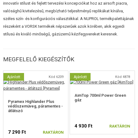
innovatív stílust és fejlett tervezési koncepciókat hoz az airsoft piacra,
A fegyver legszembetűnőbb jellemzői:
valósághű kivitelezésű, megbízható teljesítményű replikákat kínálva,
széles szín- és konfigurációs választékkal. A NUPROL termékpalettájának
Eredeti fém CNC megmunkált csúszda
részeként a VORSK termékek népszerűek azok körében, akik egyedi
Texturált fogantyú az optimális fogásért
stílusú és kiváló minőségű, gázüzemű kézifegyvereket keresnek.
Külső huzagolt cső
Megfordítható biztonsági kar
Kétoldalas, kettős működésű csúszka
Állítható teljes fémből készült célzókészülék
MEGFELELŐ KIEGÉSZÍTŐK
Belső cső: o6.03mm
Megerősített fúvóka
Meghosszabbított, megnövelt tárnyak
Ajánlott
Kód 6209
Ajánlott
Kód 4878
Egyedi sorozatszám a vázra gravírozva
Hangtompító adapter, beleértve a kupakot is. 14 mm-es bal oldali
menet
AimTop 700ml Power Green
gáz
Pyramex Highlander Plus
védőszemüveg, páramentes -
átlátszó
4 930 Ft
RAKTÁRON
7 290 Ft
RAKTÁRON