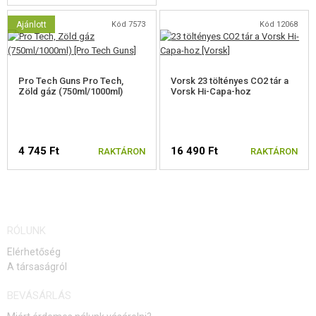
Ajánlott
Kód 7573
Kód 12068
Pro Tech Guns Pro Tech,
Vorsk 23 töltényes CO2 tár a
Zöld gáz (750ml/1000ml)
Vorsk Hi-Capa-hoz
4 745 Ft
16 490 Ft
RAKTÁRON
RAKTÁRON
RÓLUNK
Elérhetőség
A társaságról
BEVÁSÁRLÁS