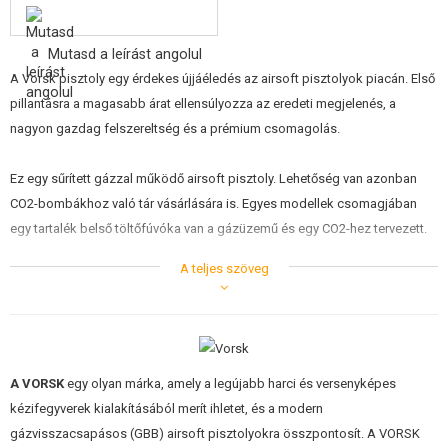
ÉPÍTŐKÉSZLETEK, MODELLEK
Mutasd a leírást angolul
REKLÁM TÁRGYAK
A Vorsk pisztoly egy érdekes újjáéledés az airsoft pisztolyok piacán. Első
SÉRÜLT, HASZNÁLT ÁRUK
pillantásra a magasabb árat ellensúlyozza az eredeti megjelenés, a
nagyon gazdag felszereltség és a prémium csomagolás.
HÍREK
Ez egy sűrített gázzal működő airsoft pisztoly. Lehetőség van azonban
KEDVEZMÉNYEK
CO2-bombákhoz való tár vásárlására is. Egyes modellek csomagjában
egy tartalék belső töltőfúvóka van a gázüzemű és egy CO2-hez tervezett.
ELÉRHETŐSÉG
A teljes szöveg
A gázüzemű airsoft fegyverek varázsa a nagyon nagy valósághűségben
rejlik. A tár behelyezése után a fegyver csúszdáját vissza kell húzni, amit a
tipikus fémes kattanás kísér. Minden egyes lövésnél élesen hátrafelé
mozdul a csúszda. A tár elsütése után a tolózár a hátsó helyzetben
marad. A fegyver meglehetősen reális elemzést is lehetővé tesz. A mozgó
A VORSK
egy olyan márka, amely a legújabb harci és versenyképes
alkatrészek érintkező felületeit szennyeződésmentesen kell tartani és
kézifegyverek kialakításából merít ihletet, és a modern
szilikonos vazelinnel vagy szilikonolajjal kell kenni.
gázvisszacsapásos (GBB) airsoft pisztolyokra összpontosít. A VORSK