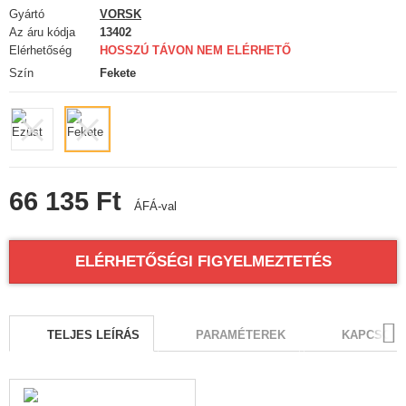
FELSZERELÉS, EGYENRUHA, TOKOK
Gyártó
VORSK
Az áru kódja
13402
Elérhetőség
ÁLCÁZÁS, FESTÉK, SZALAG
HOSSZÚ TÁVON NEM ELÉRHETŐ
Szín
Fekete
RÁDIÓS, FEJHALLGATÓ, KAMERÁK
KIEGÉSZÍTŐK, HORDSZÍJAK
PÓTALKATRÉSZEK FEGYVEREKHEZ
66 135 Ft
ÁFÁ-val
FEGYVER JAVÍTÁS ÉS KARBANTARTÁS
ÖNVÉDELMI FELSZERELÉSEK, KÉPZÉS, KÉSEK
ELÉRHETŐSÉGI FIGYELMEZTETÉS
CÉLOK, LŐLAP
TELJES LEÍRÁS
PARAMÉTEREK
KAPCSOLÓ
OUTDOOR, BUSHCRAFT
ÉLELMISZER