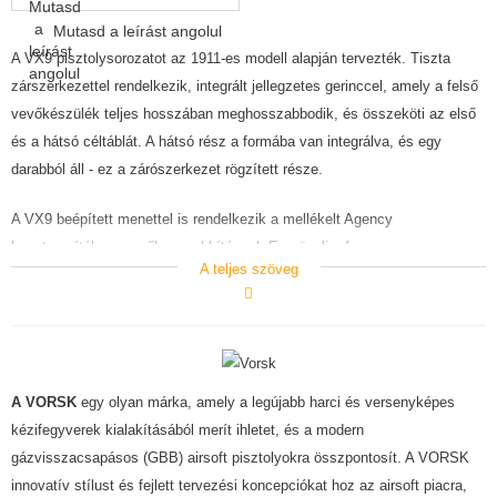
ÉPÍTŐKÉSZLETEK, MODELLEK
Mutasd a leírást angolul
A VX9 pisztolysorozatot az 1911-es modell alapján tervezték. Tiszta
REKLÁM TÁRGYAK
zárszerkezettel rendelkezik, integrált jellegzetes gerinccel, amely a felső
vevőkészülék teljes hosszában meghosszabbodik, és összeköti az első
SÉRÜLT, HASZNÁLT ÁRUK
és a hátsó céltáblát. A hátsó rész a formába van integrálva, és egy
HÍREK
darabból áll - ez a zárószerkezet rögzített része.
A VX9 beépített menettel is rendelkezik a mellékelt Agency
KEDVEZMÉNYEK
hangtompítóhoz a csőhosszabbítással. Ez növeli a fegyver
A teljes szöveg
teljesítményét és pontosságát.
ELÉRHETŐSÉG
A Vorsk pisztoly egy érdekes újjáéledés az airsoft pisztolyok piacán. Első
pillantásra a magasabb ár kárpótol az eredeti megjelenésért, a nagyon
gazdag felszereltségért és a prémium csomagolásért.
A VORSK
egy olyan márka, amely a legújabb harci és versenyképes
Ez egy sűrített gázzal működő airsoft pisztoly. Lehetőség van azonban
kézifegyverek kialakításából merít ihletet, és a modern
CO2-bombákhoz való tár vásárlására is. Egyes modellek a csomagban
gázvisszacsapásos (GBB) airsoft pisztolyokra összpontosít. A VORSK
tartalmaznak egy tartalék belső töltőfúvókát gázüzemű és egy CO2-hez
innovatív stílust és fejlett tervezési koncepciókat hoz az airsoft piacra,