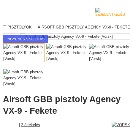
|
OFT PISZTOLYOK
AIRSOFT GBB PISZTOLY AGENCY VX-9 - FEKETE
KATEGÓRIA
INGYENES SZÁLLÍTÁS
AIRSOFT FEGYVEREK
LÉGFEGYVEREK, CSÚZLIK
GRÁNÁTVETŐK, GRÁNÁTOK
LÖVEDÉK, GÁZ
AKKUMULÁTOROK, TÖLTŐK
Airsoft GBB pisztoly Agency
VX-9 - Fekete
TÁRAK
SZEMÜVEGEK, MASZKOK
|
2 értékelés