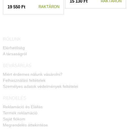
15 130 Ft
RAKTÁRON
19 550 Ft
RAKTÁRON
RÓLUNK
Elérhetőség
A társaságról
BEVÁSÁRLÁS
Miért érdemes nálunk vásárolni?
Felhasználási feltételek
Személyes adatok védelmények feltételei
RENDELÉS
Reklamáció és Elállás
Termék reklamáció
Saját fiókom
Megrendelés áttekintése