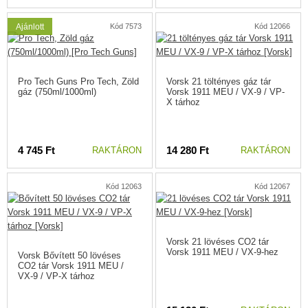
Meghosszabbított, megnövelt tárnyak.
Egyedi sorozatszám a fegyver vázára gravírozva.
Ajánlott
Kód 7573
Kód 12066
Kompatibilis a zöldgáz és CO2 tárakkal (a CO2 használatához
szükséges rugó és fúvóka tartozék)
Pro Tech Guns Pro Tech, Zöld
Vorsk 21 töltényes gáz tár
gáz (750ml/1000ml)
Vorsk 1911 MEU / VX-9 / VP-
X tárhoz
4 745 Ft
14 280 Ft
RAKTÁRON
RAKTÁRON
Kód 12063
Kód 12067
Vorsk 21 lövéses CO2 tár
Vorsk 1911 MEU / VX-9-hez
Vorsk Bővített 50 lövéses
CO2 tár Vorsk 1911 MEU /
VX-9 / VP-X tárhoz