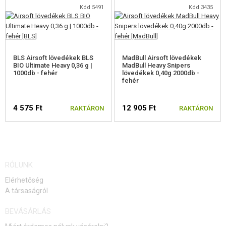
Kód 5491
Kód 3435
BLS Airsoft lövedékek BLS
MadBull Airsoft lövedékek
BIO Ultimate Heavy 0,36 g |
MadBull Heavy Snipers
1000db - fehér
lövedékek 0,40g 2000db -
fehér
4 575 Ft
12 905 Ft
RAKTÁRON
RAKTÁRON
RÓLUNK
Elérhetőség
A társaságról
BEVÁSÁRLÁS