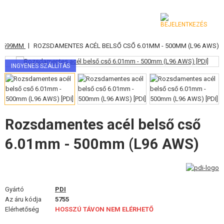
|
0-599MM
ROZSDAMENTES ACÉL BELSŐ CSŐ 6.01MM - 500MM (L96 AWS)
KATEGÓRIA
INGYENES SZÁLLÍTÁS
AIRSOFT FEGYVEREK
LÉGFEGYVEREK, CSÚZLIK
GRÁNÁTVETŐK, GRÁNÁTOK
Rozsdamentes acél belső cső
6.01mm - 500mm (L96 AWS)
LÖVEDÉK, GÁZ
AKKUMULÁTOROK, TÖLTŐK
TÁRAK
Gyártó
PDI
Az áru kódja
5755
SZEMÜVEGEK, MASZKOK
Elérhetőség
HOSSZÚ TÁVON NEM ELÉRHETŐ