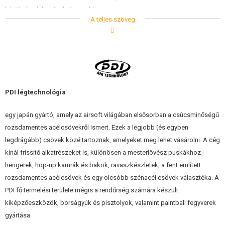
ÉPÍTŐKÉSZLETEK, MODELLEK
kérjük, forduljon technikusunkhoz.
A teljes szöveg
REKLÁM TÁRGYAK
Paraméterek:
SÉRÜLT, HASZNÁLT ÁRUK
Hossz: 500mm
Belső átmérő: 6,01mm
Külső átmérő: 8,55mm
HÍREK
Tolerancia : ±0.002mm
PDI légtechnológia
Megfelelő gumiszalag: VSR sorozatú pisztolyokhoz
(kivéve a Maple
KEDVEZMÉNYEK
Leaf gumiszalagokat
)
egy japán gyártó, amely az airsoft világában elsősorban a csúcsminőségű
A PDI Co., Ltd. egy 1991-ben alapított japán vállalat, az egyik legrégebbi
rozsdamentes acélcsövekről ismert. Ezek a legjobb (és egyben
ELÉRHETŐSÉG
airsoft fegyverek pótalkatrész gyártója. Kiváló minőségéről és számos
legdrágább) csövek közé tartoznak, amelyeket meg lehet vásárolni. A cég
innovatív megoldásáról ismert.
kínál frissítő alkatrészeket is, különösen a mesterlövész puskákhoz -
hengerek, hop-up kamrák és bakok, ravaszkészletek, a fent említett
Megjegyzés: A cső pontossága miatt fontos, hogy minőségi lőszert
rozsdamentes acélcsövek és egy olcsóbb szénacél csövek választéka. A
használjon, hogy elkerülje a pisztoly fulladását
Madbull
,
G&G
,
BLS
. És az is
PDI fő termelési területe mégis a rendőrség számára készült
fontos, hogy a hordó belsejét megtisztítsuk a szennyeződésektől!
kiképzőeszközök, borságyúk és pisztolyok, valamint paintball fegyverek
gyártása.