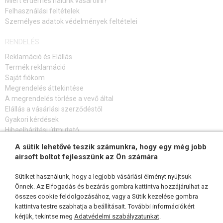
Miért érdemes nálunk vásárolni?
Felhasználási feltételek
Személyes adatok védelmények feltételei
RENDELÉS
Reklamáció és Elállás
Termék reklamáció
Saját fiókom
Megrendelés áttekintése
A megrendelés törlése a vevő által
Elállás a vásárlási szerződéstől
Gyakori kérdések
Hibaelhárítási útmutató
A sütik lehetővé teszik számunkra, hogy egy még jobb
FELIRATKOZÁS HÍRLEVÉLRE
airsoft boltot fejlesszünk az Ön számára
Sütiket használunk, hogy a legjobb vásárlási élményt nyújtsuk
Önnek. Az Elfogadás és bezárás gombra kattintva hozzájárulhat az
összes cookie feldolgozásához, vagy a Sütik kezelése gombra
KÖVESSEN MINKET
kattintva testre szabhatja a beállításait. További információkért
kérjük, tekintse meg
Adatvédelmi szabályzatunkat
.