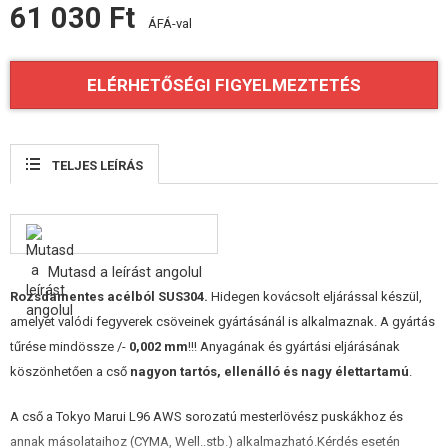
61 030 Ft
FELSZERELÉS, EGYENRUHA, TOKOK
ÁFÁ-val
ÁLCÁZÁS, FESTÉK, SZALAG
ELÉRHETŐSÉGI FIGYELMEZTETÉS
RÁDIÓS, FEJHALLGATÓ, KAMERÁK
KIEGÉSZÍTŐK, HORDSZÍJAK
TELJES LEÍRÁS
PÓTALKATRÉSZEK FEGYVEREKHEZ
FEGYVER JAVÍTÁS ÉS KARBANTARTÁS
Mutasd a leírást angolul
ÖNVÉDELMI FELSZERELÉSEK, KÉPZÉS, KÉSEK
Rozsdamentes acélból SUS304
.
Hidegen kovácsolt eljárással készül,
amelyet valódi fegyverek csöveinek gyártásánál is alkalmaznak. A gyártás
CÉLOK, LŐLAP
tűrése mindössze /-
0,002 mm
!!! Anyagának és gyártási eljárásának
OUTDOOR, BUSHCRAFT
köszönhetően a cső
nagyon tartós, ellenálló és nagy élettartamú
.
ÉLELMISZER
A cső a Tokyo Marui L96 AWS sorozatú mesterlövész puskákhoz és
annak másolataihoz (CYMA, Well..stb.) alkalmazható.Kérdés esetén