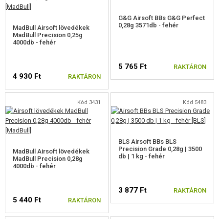
G&G Airsoft BBs G&G Perfect
0,28g 3571db - fehér
MadBull Airsoft lövedékek
MadBull Precision 0,25g
4000db - fehér
5 765 Ft
RAKTÁRON
4 930 Ft
RAKTÁRON
Kód 3431
Kód 5483
BLS Airsoft BBs BLS
Precision Grade 0,28g | 3500
MadBull Airsoft lövedékek
db | 1 kg - fehér
MadBull Precision 0,28g
4000db - fehér
3 877 Ft
RAKTÁRON
5 440 Ft
RAKTÁRON