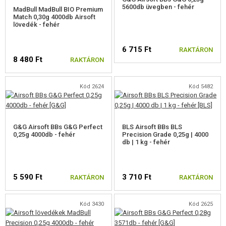
5600db üvegben - fehér
MadBull MadBull BIO Premium
Match 0,30g 4000db Airsoft
lövedék - fehér
6 715 Ft
RAKTÁRON
8 480 Ft
RAKTÁRON
Kód 2624
Kód 5482
G&G Airsoft BBs G&G Perfect
BLS Airsoft BBs BLS
0,25g 4000db - fehér
Precision Grade 0,25g | 4000
db | 1 kg - fehér
5 590 Ft
3 710 Ft
RAKTÁRON
RAKTÁRON
Kód 3430
Kód 2625