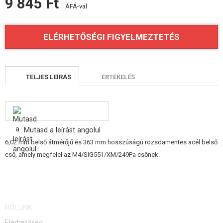
9 845 Ft
ÁFÁ-val
ÉPÍTŐKÉSZLETEK, MODELLEK
REKLÁM TÁRGYAK
ELÉRHETŐSÉGI FIGYELMEZTETÉS
SÉRÜLT, HASZNÁLT ÁRUK
HÍREK
TELJES LEÍRÁS
ÉRTÉKELÉS
KEDVEZMÉNYEK
ELÉRHETŐSÉG
Mutasd a leírást angolul
6,02 mm belső átmérőjű és 363 mm hosszúságú rozsdamentes acél belső
cső, amely megfelel az M4/SIG551/XM/249Pa csőnek.
RÓLUNK
Elérhetőség