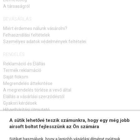
A társaságról
BEVÁSÁRLÁS
Miért érdemes nálunk vásárolni?
Felhasználási feltételek
Személyes adatok védelmények feltételei
RENDELÉS
Reklamáció és Elállás
Termék reklamáció
Saját fiókom
Megrendelés áttekintése
A megrendelés törlése a vevő által
Elállás a vásárlási szerződéstől
Gyakori kérdések
Hibaelhárítási útmutató
A sütik lehetővé teszik számunkra, hogy egy még jobb
FELIRATKOZÁS HÍRLEVÉLRE
airsoft boltot fejlesszünk az Ön számára
Sütiket használunk, hogy a legjobb vásárlási élményt nyújtsuk