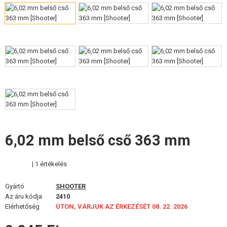
FELSZERELÉS, EGYENRUHA, TOKOK
ÁLCÁZÁS, FESTÉK, SZALAG
RÁDIÓS, FEJHALLGATÓ, KAMERÁK
KIEGÉSZÍTŐK, HORDSZÍJAK
PÓTALKATRÉSZEK FEGYVEREKHEZ
FEGYVER JAVÍTÁS ÉS KARBANTARTÁS
6,02 mm belső cső 363 mm
ÖNVÉDELMI FELSZERELÉSEK, KÉPZÉS, KÉSEK
| 1 értékelés
CÉLOK, LŐLAP
Gyártó
SHOOTER
OUTDOOR, BUSHCRAFT
Az áru kódja
2410
Elérhetőség
ÚTON, VÁRJUK AZ ÉRKEZÉSÉT 08. 22. 2026
ÉLELMISZER