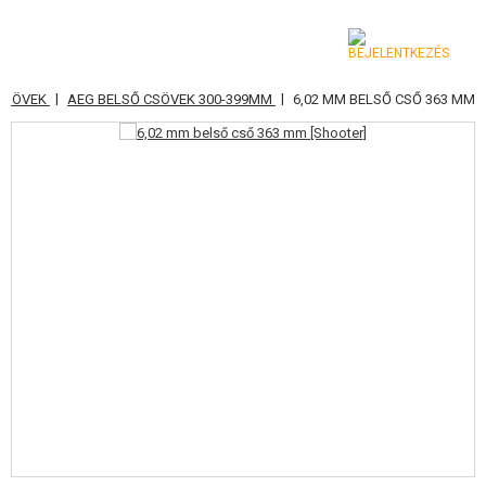
|
|
 CSÖVEK
AEG BELSŐ CSÖVEK 300-399MM
6,02 MM BELSŐ CSŐ 363 MM
KATEGÓRIA
AIRSOFT FEGYVEREK
LÉGFEGYVEREK, CSÚZLIK
GRÁNÁTVETŐK, GRÁNÁTOK
LÖVEDÉK, GÁZ
AKKUMULÁTOROK, TÖLTŐK
TÁRAK
SZEMÜVEGEK, MASZKOK