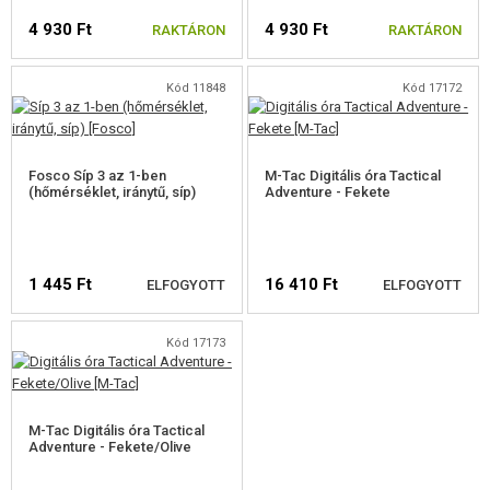
TÁVCSŐ
4 930 Ft
4 930 Ft
RAKTÁRON
RAKTÁRON
LAPÁTOK, FEJSZÉK, FŰRÉSZEK
Kód 11848
Kód 17172
TISZTÁLKODÁSI SZEREK
CAMPING BÚTOROK
Fosco Síp 3 az 1-ben
M-Tac Digitális óra Tactical
EGYÉB OUTDOOR FELSZERELÉSEK
(hőmérséklet, iránytű, síp)
Adventure - Fekete
ÉLELMISZER
1 445 Ft
16 410 Ft
ÉPÍTŐKÉSZLETEK, MODELLEK
ELFOGYOTT
ELFOGYOTT
REKLÁM TÁRGYAK
Kód 17173
SÉRÜLT, HASZNÁLT ÁRUK
ELÉRHETŐSÉGI
ELÉRHETŐSÉGI
FIGYELMEZTETÉS
FIGYELMEZTETÉS
M-Tac Digitális óra Tactical
HÍREK
Adventure - Fekete/Olive