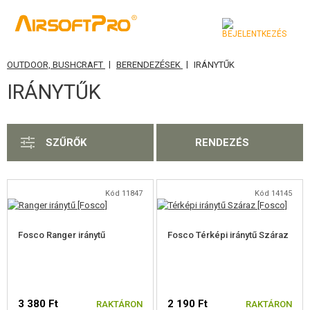
|
|
OUTDOOR, BUSHCRAFT
BERENDEZÉSEK
IRÁNYTŰK
KATEGÓRIA
IRÁNYTŰK
AIRSOFT FEGYVEREK
LÉGFEGYVEREK, CSÚZLIK
SZŰRŐK
RENDEZÉS
GRÁNÁTVETŐK, GRÁNÁTOK
LÖVEDÉK, GÁZ
Kód 11847
Kód 14145
AKKUMULÁTOROK, TÖLTŐK
Fosco Ranger iránytű
Fosco Térképi iránytű Száraz
TÁRAK
SZEMÜVEGEK, MASZKOK
3 380 Ft
2 190 Ft
RAKTÁRON
RAKTÁRON