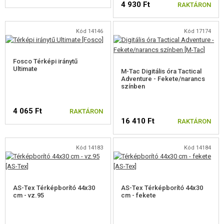
FŐZÉS
4 930 Ft
RAKTÁRON
RUHÁZAT
Kód 14146
Kód 17174
HÁTIZSÁKOK
Fosco Térképi iránytű
BERENDEZÉSEK
Ultimate
M-Tac Digitális óra Tactical
Adventure - Fekete/narancs
ELSŐSEGÉLYNYÚJTÁS
színben
FEJLÁMPÁK, ZSEBLÁMPÁK
4 065 Ft
RAKTÁRON
16 410 Ft
RAKTÁRON
ENERGIATÁROLÓK, TÖLTŐK
KÖTELEK, PARAKORDOK, KARABINEREK
Kód 14183
Kód 14184
VÍZÁLLÓ ZSÁKOK
IRÁNYTŰK
AS-Tex Térképborító 44x30
AS-Tex Térképborító 44x30
cm - vz.95
cm - fekete
KÉSEK, TÖBBFUNKCIÓS SZERSZÁMOK