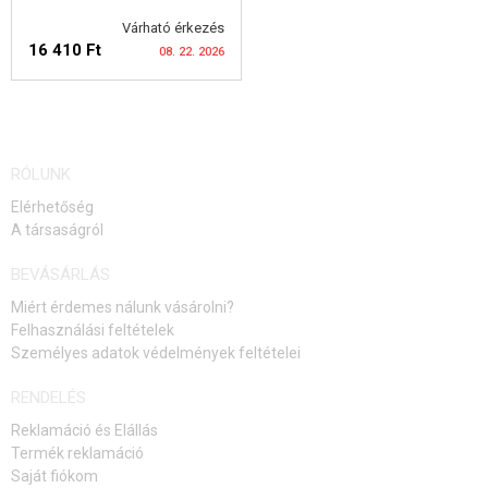
KEDVEZMÉNYEK
Várható érkezés
16 410 Ft
08. 22. 2026
ELÉRHETŐSÉG
ELÉRHETŐSÉGI
RÓLUNK
FIGYELMEZTETÉS
Elérhetőség
A társaságról
BEVÁSÁRLÁS
Miért érdemes nálunk vásárolni?
Felhasználási feltételek
Személyes adatok védelmények feltételei
RENDELÉS
Reklamáció és Elállás
Termék reklamáció
Saját fiókom