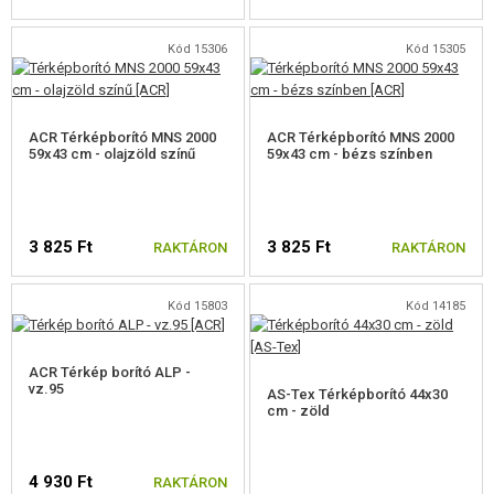
FELSZERELÉS, EGYENRUHA, TOKOK
Kód 15306
Kód 15305
ÁLCÁZÁS, FESTÉK, SZALAG
RÁDIÓS, FEJHALLGATÓ, KAMERÁK
ACR Térképborító MNS 2000
ACR Térképborító MNS 2000
59x43 cm - olajzöld színű
59x43 cm - bézs színben
KIEGÉSZÍTŐK, HORDSZÍJAK
PÓTALKATRÉSZEK FEGYVEREKHEZ
3 825 Ft
3 825 Ft
RAKTÁRON
RAKTÁRON
FEGYVER JAVÍTÁS ÉS KARBANTARTÁS
Kód 15803
Kód 14185
ÖNVÉDELMI FELSZERELÉSEK, KÉPZÉS, KÉSEK
CÉLOK, LŐLAP
ACR Térkép borító ALP -
vz.95
AS-Tex Térképborító 44x30
OUTDOOR, BUSHCRAFT
cm - zöld
ALVÁS
4 930 Ft
RAKTÁRON