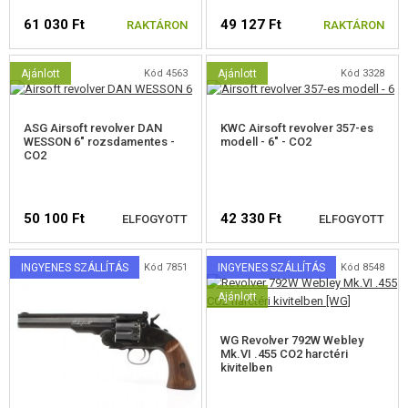
61 030 Ft
49 127 Ft
RAKTÁRON
RAKTÁRON
Ajánlott
Kód 4563
Ajánlott
Kód 3328
ASG Airsoft revolver DAN
KWC Airsoft revolver 357-es
WESSON 6" rozsdamentes -
modell - 6" - CO2
CO2
50 100 Ft
42 330 Ft
ELFOGYOTT
ELFOGYOTT
INGYENES SZÁLLÍTÁS
Kód 7851
INGYENES SZÁLLÍTÁS
Kód 8548
Ajánlott
ELÉRHETŐSÉGI
ELÉRHETŐSÉGI
FIGYELMEZTETÉS
FIGYELMEZTETÉS
WG Revolver 792W Webley
Mk.VI .455 CO2 harctéri
kivitelben