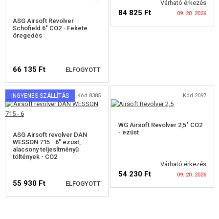
Várható érkezés
84 825 Ft
09. 20. 2026
ASG Airsoft Revolver
Schofield 6" CO2 - Fekete
öregedés
ELÉRHETŐSÉGI
66 135 Ft
FIGYELMEZTETÉS
ELFOGYOTT
INGYENES SZÁLLÍTÁS
Kód 8385
Kód 2097
ELÉRHETŐSÉGI
WG Airsoft Revolver 2,5" CO2
FIGYELMEZTETÉS
- ezüst
ASG Airsoft revolver DAN
WESSON 715 - 6" ezüst,
alacsony teljesítményű
töltények - CO2
Várható érkezés
54 230 Ft
09. 20. 2026
55 930 Ft
ELFOGYOTT