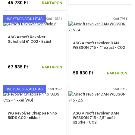
45 730 Ft
RAKTÁRON
ÉPÍTŐKÉSZLETEK, MODELLEK
REKLÁM TÁRGYAK
INGYENES SZÁLLÍTÁS
Kód 13301
Kód 7951
SÉRÜLT, HASZNÁLT ÁRUK
ASG Airsoft Revolver
Schofield 6" CO2 - Ezüst
ASG Airsoft revolver DAN
HÍREK
WESSON 715 - 4" ezüst - CO2
KEDVEZMÉNYEK
67 835 Ft
RAKTÁRON
50 830 Ft
RAKTÁRON
ELÉRHETŐSÉG
INGYENES SZÁLLÍTÁS
Kód 9523
Kód 7952
WG Revolver Chiappa Rhino
ASG Airsoft revolver DAN
50DS CO2 - nikkel
WESSON 715 - 2,5" acél
szürke - CO2