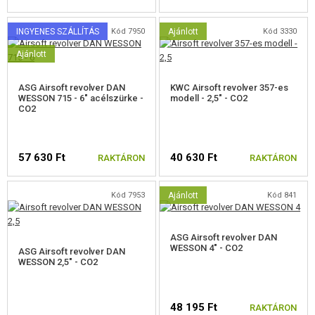
FELSZERELÉS, EGYENRUHA, TOKOK
INGYENES SZÁLLÍTÁS
Kód 7950
Ajánlott
Kód 3330
ÁLCÁZÁS, FESTÉK, SZALAG
Ajánlott
RÁDIÓS, FEJHALLGATÓ, KAMERÁK
ASG Airsoft revolver DAN
KWC Airsoft revolver 357-es
WESSON 715 - 6" acélszürke -
modell - 2,5" - CO2
KIEGÉSZÍTŐK, HORDSZÍJAK
CO2
PÓTALKATRÉSZEK FEGYVEREKHEZ
57 630 Ft
40 630 Ft
RAKTÁRON
RAKTÁRON
FEGYVER JAVÍTÁS ÉS KARBANTARTÁS
Kód 7953
Ajánlott
Kód 841
ÖNVÉDELMI FELSZERELÉSEK, KÉPZÉS, KÉSEK
CÉLOK, LŐLAP
ASG Airsoft revolver DAN
WESSON 4" - CO2
ASG Airsoft revolver DAN
OUTDOOR, BUSHCRAFT
WESSON 2,5" - CO2
ÉLELMISZER
48 195 Ft
RAKTÁRON