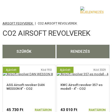
|
AIRSOFT FEGYVEREK
CO2 AIRSOFT REVOLVEREK
KATEGÓRIA
CO2 AIRSOFT REVOLVEREK
AIRSOFT FEGYVEREK
LÉGFEGYVEREK, CSÚZLIK
SZŰRŐK
RENDEZÉS
GRÁNÁTVETŐK, GRÁNÁTOK
LÖVEDÉK, GÁZ
Ajánlott
Kód 910
Ajánlott
Kód 3329
AKKUMULÁTOROK, TÖLTŐK
ASG Airsoft revolver DAN
KWC Airsoft revolver 357-es
WESSON 8" - CO2
modell - 4" - CO2
TÁRAK
SZEMÜVEGEK, MASZKOK
45 730 Ft
43 010 Ft
RAKTÁRON
RAKTÁRON