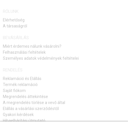
ELÉRHETŐSÉGI
ELÉRHETŐSÉGI
FIGYELMEZTETÉS
RÓLUNK
FIGYELMEZTETÉS
Elérhetőség
A társaságról
BEVÁSÁRLÁS
Miért érdemes nálunk vásárolni?
Felhasználási feltételek
Személyes adatok védelmények feltételei
RENDELÉS
Reklamáció és Elállás
Termék reklamáció
Saját fiókom
Megrendelés áttekintése
A megrendelés törlése a vevő által
Elállás a vásárlási szerződéstől
Gyakori kérdések
Hibaelhárítási útmutató